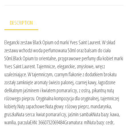
DESCRIPTION
Elegancki zestaw Black Opium od marki Yves Saint Laurent. W skład
zestawu wchodzi woda perfumowana 50ml oraz balsam do ciała
50ml.Black Opium to orientalne, przyprawowe perfumy dla kobiet marki
Yves Saint Laurent. Tajemnicze, eleganckie, zmysłowe, wręcz
uzależniające. W tajemniczym, czarnym flakonie z dodatkiem brokatu
zostały zamknięte aromaty świeżo palonej, czarnej kawy, łagodzone
delikatnym jaśminem i kwiatem pomarańczy, z ostrą, pikantną nutą
różowego pieprzu. Oryginalna kompozycja dla oryginalnej, tajemniczej
kobiety.Nuty zapachowe:Nuta głowy: różowy pieprz, mandarynka,
gruszkaNuta serca: kwiat pomarańczy, jaśmin sambakNuta bazy: kawa,
wanilia, paczulaEAN: 3660732069484Gramatura: mlNuta bazy: cedr,