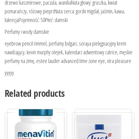
drzewo kaszmirowe, paczula, waniliaNuta głowy: gruszka, kwiat
pomarańczy, różowy pieprzNuta serca: gorzki migdał, jaśmin, kawa,
lukrecjaPojemność: 50Płeć: damski
Perfumy i wody damskie
eyebrow pencil rimmel, perfumy bvlgari, soraya pielęgnacyjny krem
nawilżający, kevin murphy olejek, kalendarz adwentowy catrice, męskie
perfumy na zimę, estee lauder advanced time zone eye, xtra pleasure
yyyyy
Related products