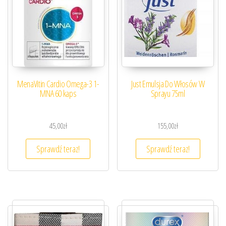
MenaVitin Cardio Omega-3 1-
Just Emulsja Do Włosów W
MNA 60 kaps
Sprayu 75ml
45,00
zł
155,00
zł
Sprawdź teraz!
Sprawdź teraz!