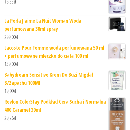
16,33
zł
La Perla J aime La Nuit Woman Woda
perfumowana 30ml spray
299,00
zł
Lacoste Pour Femme woda perfumowana 50 ml
+ perfumowane mleczko do ciała 100 ml
159,00
zł
Babydream Sensitive Krem Do Buzi Migdał
B/Zapachu 100Ml
19,99
zł
Revlon ColorStay Podkład Cera Sucha i Normalna
400 Caramel 30ml
29,26
zł