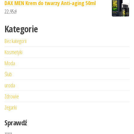
DAX MEN Krem do twarzy Anti-aging 50ml
22,95
zł
Kategorie
Bez kategorii
Kosmetyki
Moda
Ślub
uroda
Zdrowie
Zegarki
Sprawdź
zzzzz