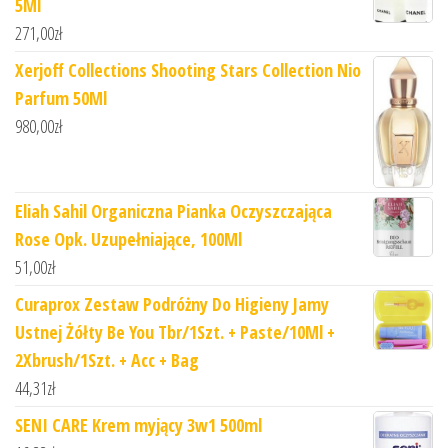
5Ml
271,00
zł
Xerjoff Collections Shooting Stars Collection Nio
Parfum 50Ml
980,00
zł
Eliah Sahil Organiczna Pianka Oczyszczająca
Rose Opk. Uzupełniające, 100Ml
51,00
zł
Curaprox Zestaw Podróżny Do Higieny Jamy
Ustnej Żółty Be You Tbr/1Szt. + Paste/10Ml +
2Xbrush/1Szt. + Acc + Bag
44,31
zł
SENI CARE Krem myjący 3w1 500ml