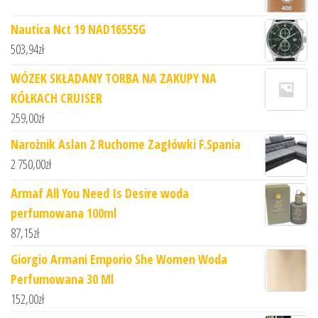
Nautica Nct 19 NAD16555G
503,94
zł
WÓZEK SKŁADANY TORBA NA ZAKUPY NA
KÓŁKACH CRUISER
259,00
zł
Narożnik Aslan 2 Ruchome Zagłówki F.Spania
2 750,00
zł
Armaf All You Need Is Desire woda
perfumowana 100ml
87,15
zł
Giorgio Armani Emporio She Women Woda
Perfumowana 30 Ml
152,00
zł