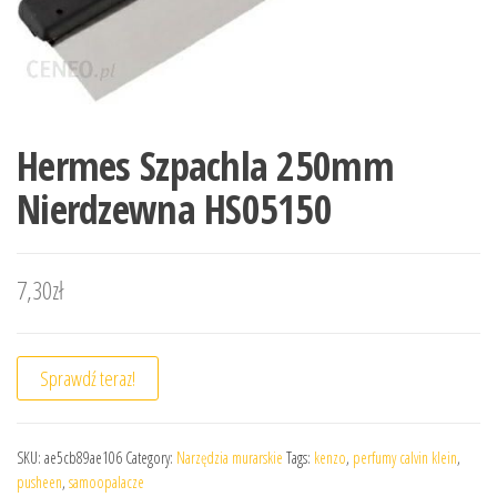
Hermes Szpachla 250mm
Nierdzewna HS05150
7,30
zł
Sprawdź teraz!
SKU:
ae5cb89ae106
Category:
Narzędzia murarskie
Tags:
kenzo
,
perfumy calvin klein
,
pusheen
,
samoopalacze