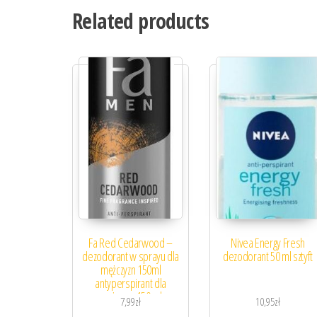
Related products
Fa Red Cedarwood –
Nivea Energy Fresh
dezodorant w sprayu dla
dezodorant 50 ml sztyft
mężczyzn 150ml
antyperspirant dla
mężczyzn 150 ml
7,99
zł
10,95
zł