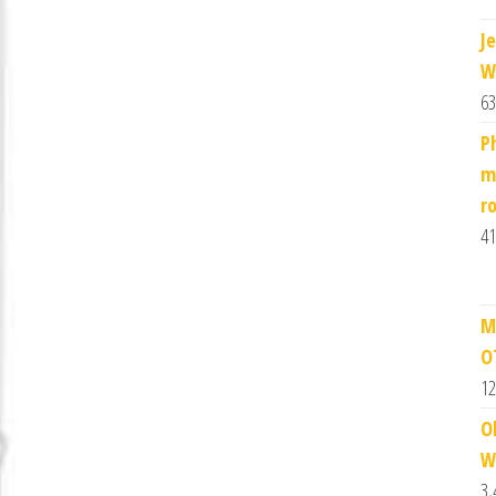
J
W
63
P
m
r
41
M
O
12
O
W
3,