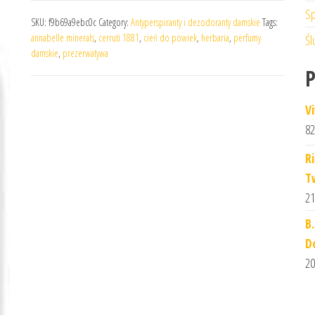
Sp
SKU:
f9b69a9ebc0c
Category:
Antyperspiranty i dezodoranty damskie
Tags:
annabelle minerals
,
cerruti 1881
,
cień do powiek
,
herbaria
,
perfumy
Śl
damskie
,
prezerwatywa
V
82
R
T
21
B
D
20