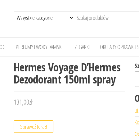
LOG
PERFUMY I WODY DAMSKIE
ZEGARKI
OKULARY OPRAWKI I 
Hermes Voyage D’Hermes
S
Dezodorant 150ml spray
O
131,00
zł
Ub
Ko
Sprawdź teraz!
Od