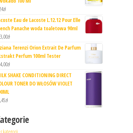
wokado 100 Ml
24
zł
acoste Eau de Lacoste L.12.12 Pour Elle
rench Panache woda toaletowa 90ml
3,00
zł
iziana Terenzi Orion Extrait De Parfum
kstrakt Perfum 100ml Tester
4,00
zł
ILK SHAKE CONDITIONING DIRECT
OLOUR TONER DO WŁOSÓW VIOLET
00ML
,45
zł
ategorie
z kategorii