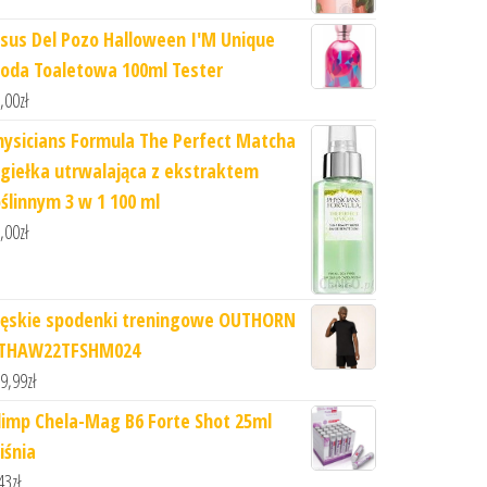
esus Del Pozo Halloween I'M Unique
oda Toaletowa 100ml Tester
,00
zł
hysicians Formula The Perfect Matcha
giełka utrwalająca z ekstraktem
oślinnym 3 w 1 100 ml
,00
zł
ęskie spodenki treningowe OUTHORN
THAW22TFSHM024
9,99
zł
limp Chela-Mag B6 Forte Shot 25ml
iśnia
43
zł