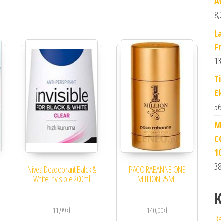
A
8,
L
F
13
T
E
56
M
C
1
38
Nivea Dezodorant Balck &
PACO RABANNE ONE
White Invisible 200ml
MILLION 75ML
K
11,99
zł
140,00
zł
Be