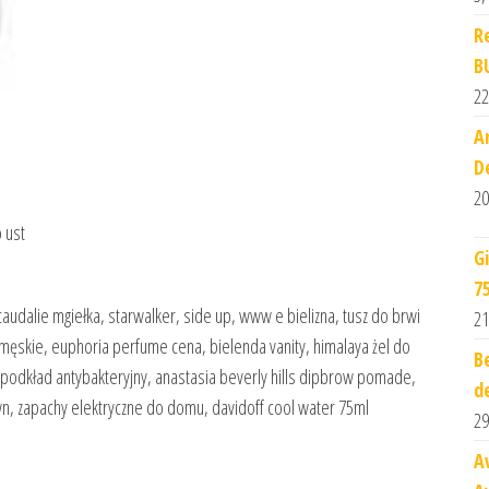
R
B
22
A
D
20
 ust
G
7
 caudalie mgiełka, starwalker, side up, www e bielizna, tusz do brwi
21
 męskie, euphoria perfume cena, bielenda vanity, himalaya żel do
B
, podkład antybakteryjny, anastasia beverly hills dipbrow pomade,
d
, zapachy elektryczne do domu, davidoff cool water 75ml
29
A