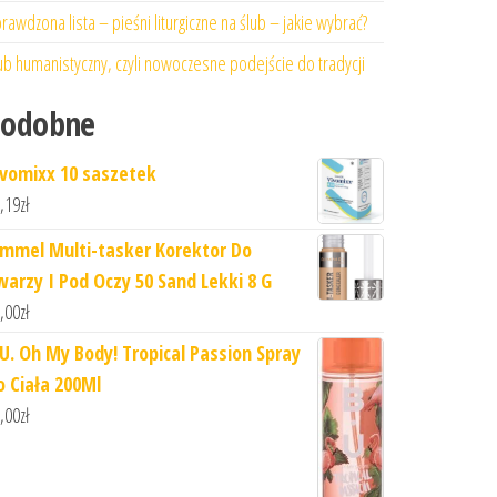
rawdzona lista – pieśni liturgiczne na ślub – jakie wybrać?
ub humanistyczny, czyli nowoczesne podejście do tradycji
Podobne
ivomixx 10 saszetek
,19
zł
immel Multi-tasker Korektor Do
warzy I Pod Oczy 50 Sand Lekki 8 G
,00
zł
.U. Oh My Body! Tropical Passion Spray
o Ciała 200Ml
,00
zł