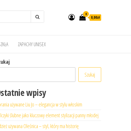
0
0,00zł
SZKŁA
ZAPACHY UNISEX
zukaj
Szukaj
statnie wpisy
rania używane Liu Jo – elegancja w stylu włoskim
lczyki ślubne jako kluczowy element stylizacji panny młodej
zież używana Oleśnica – styl, który ma historię