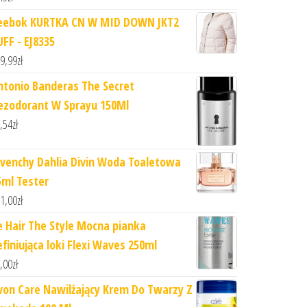
eebok KURTKA CN W MID DOWN JKT2
UFF - EJ8335
9,99
zł
ntonio Banderas The Secret
ezodorant W Sprayu 150Ml
,54
zł
ivenchy Dahlia Divin Woda Toaletowa
5ml Tester
1,00
zł
e Hair The Style Mocna pianka
efiniująca loki Flexi Waves 250ml
,00
zł
von Care Nawilżający Krem Do Twarzy Z