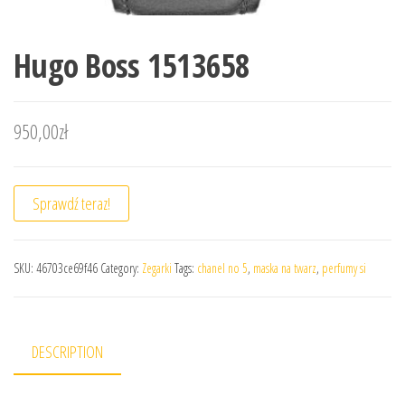
Hugo Boss 1513658
950,00
zł
Sprawdź teraz!
SKU:
46703ce69f46
Category:
Zegarki
Tags:
chanel no 5
,
maska na twarz
,
perfumy si
DESCRIPTION