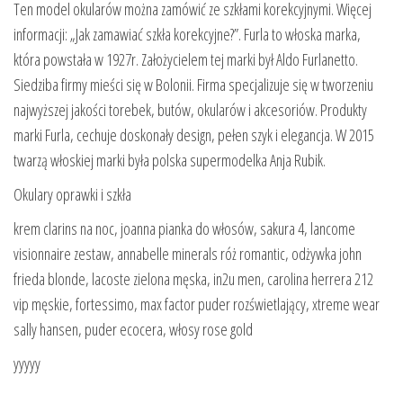
Ten model okularów można zamówić ze szkłami korekcyjnymi. Więcej
informacji: „Jak zamawiać szkła korekcyjne?”. Furla to włoska marka,
która powstała w 1927r. Założycielem tej marki był Aldo Furlanetto.
Siedziba firmy mieści się w Bolonii. Firma specjalizuje się w tworzeniu
najwyższej jakości torebek, butów, okularów i akcesoriów. Produkty
marki Furla, cechuje doskonały design, pełen szyk i elegancja. W 2015
twarzą włoskiej marki była polska supermodelka Anja Rubik.
Okulary oprawki i szkła
krem clarins na noc, joanna pianka do włosów, sakura 4, lancome
visionnaire zestaw, annabelle minerals róż romantic, odżywka john
frieda blonde, lacoste zielona męska, in2u men, carolina herrera 212
vip męskie, fortessimo, max factor puder rozświetlający, xtreme wear
sally hansen, puder ecocera, włosy rose gold
yyyyy