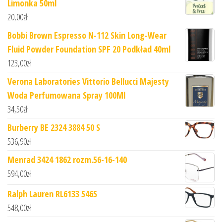
Limonka 50ml
20,00
zł
Bobbi Brown Espresso N-112 Skin Long-Wear
Fluid Powder Foundation SPF 20 Podkład 40ml
123,00
zł
Verona Laboratories Vittorio Bellucci Majesty
Woda Perfumowana Spray 100Ml
34,50
zł
Burberry BE 2324 3884 50 S
536,90
zł
Menrad 3424 1862 rozm.56-16-140
594,00
zł
Ralph Lauren RL6133 5465
548,00
zł