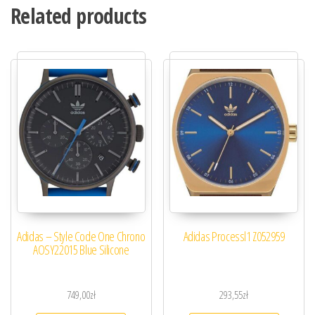
Related products
Adidas – Style Code One Chrono
Adidas Processl1 Z052959
AOSY22015 Blue Silicone
749,00
zł
293,55
zł