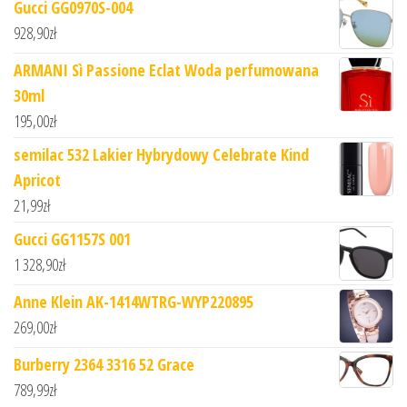
Gucci GG0970S-004
928,90
zł
ARMANI Sì Passione Eclat Woda perfumowana
30ml
195,00
zł
semilac 532 Lakier Hybrydowy Celebrate Kind
Apricot
21,99
zł
Gucci GG1157S 001
1 328,90
zł
Anne Klein AK-1414WTRG-WYP220895
269,00
zł
Burberry 2364 3316 52 Grace
789,99
zł