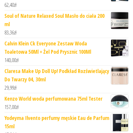
62,40
zł
Soul of Nature Relaxed Soul Masło do ciała 200
ml
83,36
zł
Calvin Klein Ck Everyone Zestaw Woda
Toaletowa 50Ml + Żel Pod Prysznic 100Ml
140,00
zł
Claresa Make Up Doll Up! Podkład Rozświetlający
Do Twarzy 04, 30ml
29,99
zł
Kenzo World woda perfumowana 75ml Tester
157,00
zł
Yodeyma Ilvento perfumy męskie Eau de Parfum
15ml