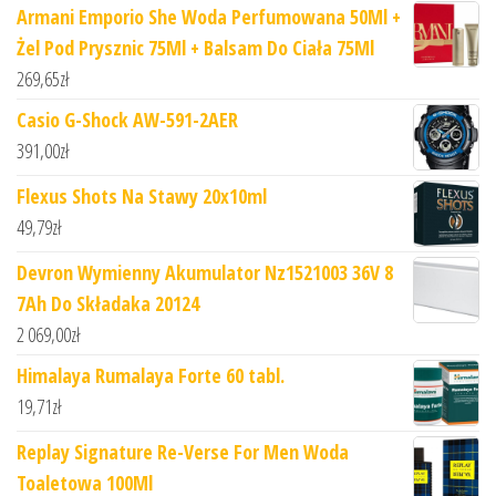
Armani Emporio She Woda Perfumowana 50Ml +
Żel Pod Prysznic 75Ml + Balsam Do Ciała 75Ml
269,65
zł
Casio G-Shock AW-591-2AER
391,00
zł
Flexus Shots Na Stawy 20x10ml
49,79
zł
Devron Wymienny Akumulator Nz1521003 36V 8
7Ah Do Składaka 20124
2 069,00
zł
Himalaya Rumalaya Forte 60 tabl.
19,71
zł
Replay Signature Re-Verse For Men Woda
Toaletowa 100Ml