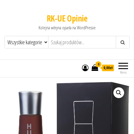
RK-UE Opinie
Kolejna witryna oparta na WordPressie
0
0,00zł
Menu