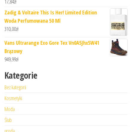
17,84
zł
Zadig & Voltaire This Is Her! Limited Edition
Woda Perfumowana 50 Ml
310,00
zł
Vans Ultrarange Exo Gore Tex Vn0A5Jhx5W41
Brązowy
949,99
zł
Kategorie
Bez kategorii
Kosmetyki
Moda
Ślub
uroda