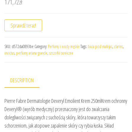
171,72
zł
Sprawdź teraz!
SKU:
d572da0893be
Category:
Perfumy i wody męskie
Tags:
baza pod makijaż
,
clarins
,
invictus
,
perfumy ariana grande
,
szczotki soniczne
DESCRIPTION
Pierre Fabre Dermatologie Dexeryl Emolient Krem 250mlKrem ochronny
Dexeryl® (wyrób medyczny) przeznaczony jest do zwalczania
dolegliwości związanych z suchością skóry, która towarzyszy takim
schorzeniom, jak atopowe zapalenie skóry czy rybia łuska. Skład