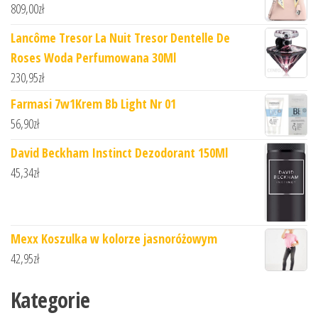
809,00
zł
Lancôme Tresor La Nuit Tresor Dentelle De
Roses Woda Perfumowana 30Ml
230,95
zł
Farmasi 7w1Krem Bb Light Nr 01
56,90
zł
David Beckham Instinct Dezodorant 150Ml
45,34
zł
Mexx Koszulka w kolorze jasnoróżowym
42,95
zł
Kategorie