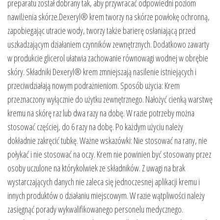
preparatu został dobrany tak, aby przywracać odpowiedni poziom
nawilżenia skórze.Dexeryl® krem tworzy na skórze powłokę ochronną,
zapobiegając utracie wody, tworzy także barierę osłaniającą przed
uszkadzającym działaniem czynników zewnętrznych. Dodatkowo zawarty
w produkcie glicerol ułatwia zachowanie równowagi wodnej w obrębie
skóry. Składniki Dexeryl® krem zmniejszają nasilenie istniejących i
przeciwdziałają nowym podrażnieniom. Sposób użycia: Krem
przeznaczony wyłącznie do użytku zewnętrznego. Nałożyć cienką warstwę
kremu na skórę raz lub dwa razy na dobę. W razie potrzeby można
stosować częściej, do 6 razy na dobę. Po każdym użyciu należy
dokładnie zakręcić tubkę. Ważne wskazówki: Nie stosować na rany, nie
połykać i nie stosować na oczy. Krem nie powinien być stosowany przez
osoby uczulone na którykolwiek ze składników. Z uwagi na brak
wystarczających danych nie zaleca się jednoczesnej aplikacji kremu i
innych produktów o działaniu miejscowym. W razie wątpliwości należy
zasięgnąć porady wykwalifikowanego personelu medycznego.