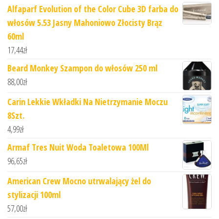
Alfaparf Evolution of the Color Cube 3D farba do
włosów 5.53 Jasny Mahoniowo Złocisty Brąz
60ml
17,44
zł
Beard Monkey Szampon do włosów 250 ml
88,00
zł
Carin Lekkie Wkładki Na Nietrzymanie Moczu
8Szt.
4,99
zł
Armaf Tres Nuit Woda Toaletowa 100Ml
96,65
zł
American Crew Mocno utrwalający żel do
stylizacji 100ml
57,00
zł