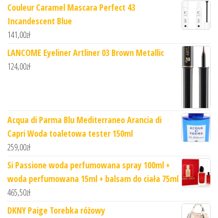
Couleur Caramel Mascara Perfect 43
Incandescent Blue
141,00
zł
LANCOME Eyeliner Artliner 03 Brown Metallic
124,00
zł
Acqua di Parma Blu Mediterraneo Arancia di
Capri Woda toaletowa tester 150ml
259,00
zł
Si Passione woda perfumowana spray 100ml +
woda perfumowana 15ml + balsam do ciała 75ml
465,50
zł
DKNY Paige Torebka różowy