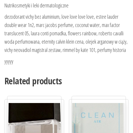
Nutrikosmetyki i leki dermatologiczne
dezodorant vichy bez aluminium, love love love love, estee lauder
double wear 1n2, marc jacobs perfume, coconut water, max factor
translucent 05, laura conti pomadka, flowers rainbow, roberto cavalli
woda perfumowana, eternity calvin klein cena, olejek arganowy w ciąży,
vichy neovadiol magistral zestaw, rimmel by kate 101, perfumy historia
yyyyy
Related products