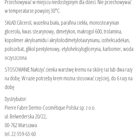
Przechowywać w miejscu niedostępnym dla dzieci. Nie przechowywać
w temperaturze powyżej 30°C.
SKŁAD:Glicerol, wazelina biała, parafina ciekła, monostearynian
glicerolu, kwas stearynowy, dimetykon, makrogol 600, trolamina,
kopolimer akryloamidu i akryloilodimetylotaurynianu, izoheksadekan,
polisorbat, glikol pentylenowy, etyloheksylogliceryna, karbomer, woda
oczyszczona.
STOSOWANIE:Nałożyć cienka warstwę kremu na skórę raz lub dwa razy
na dobę. W razie potrzeby krem można stosować częściej, do 6 razy na
dobę
Dystrybutor:
Pierre Fabre Dermo-Cosmétique Polska sp. z o.o.
ul. Belwederska 20/22,
00-762 Warszawa
tel. 22-559-63-60