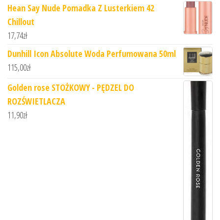
Hean Say Nude Pomadka Z Lusterkiem 42
Chillout
17,74
zł
Dunhill Icon Absolute Woda Perfumowana 50ml
115,00
zł
Golden rose STOŻKOWY - PĘDZEL DO
ROZŚWIETLACZA
11,90
zł