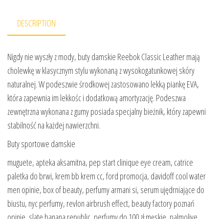
DESCRIPTION
Nigdy nie wyszły z mody, buty damskie Reebok Classic Leather mają
cholewkę w klasycznym stylu wykonaną z wysokogatunkowej skóry
naturalnej. W podeszwie środkowej zastosowano lekką piankę EVA,
która zapewnia im lekkośc i dodatkową amortyzację. Podeszwa
zewnętrzna wykonana z gumy posiada specjalny bieżnik, który zapewni
stabilność na każdej nawierzchni.
Buty sportowe damskie
muguete, apteka aksamitna, pep start clinique eye cream, catrice
paletka do brwi, krem bb krem cc, ford promocja, davidoff cool water
men opinie, box of beauty, perfumy armani si, serum ujędrniające do
biustu, nyc perfumy, revlon airbrush effect, beauty factory poznań
opinie, slate banana republic, perfumy do 100 zł męskie, palmolive