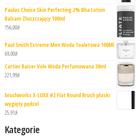
Paulas Choice Skin Perfecting 2% Bha Lotion
Balsam Złuszczający 100ml
156,00
zł
Paul Smith Extreme Men Woda Toaletowa 100Ml
69,00
zł
Cartier Baiser Vole Woda Perfumowana 30ml
221,99
zł
brushworks X-LUXX #2 Flat Round Brush płaski
wygięty pędzel
25,91
zł
Kategorie