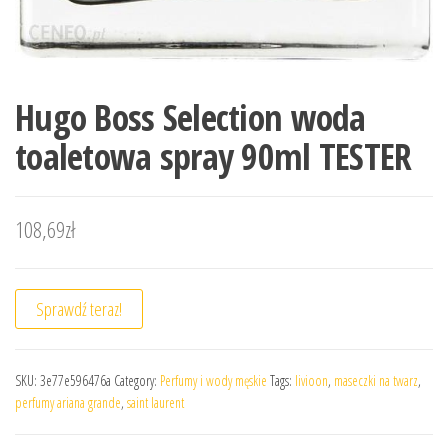
Hugo Boss Selection woda
toaletowa spray 90ml TESTER
108,69
zł
Sprawdź teraz!
SKU:
3e77e596476a
Category:
Perfumy i wody męskie
Tags:
livioon
,
maseczki na twarz
,
perfumy ariana grande
,
saint laurent