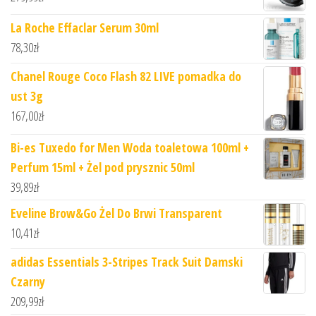
La Roche Effaclar Serum 30ml
78,30
zł
Chanel Rouge Coco Flash 82 LIVE pomadka do
ust 3g
167,00
zł
Bi-es Tuxedo for Men Woda toaletowa 100ml +
Perfum 15ml + Żel pod prysznic 50ml
39,89
zł
Eveline Brow&Go Żel Do Brwi Transparent
10,41
zł
adidas Essentials 3-Stripes Track Suit Damski
Czarny
209,99
zł