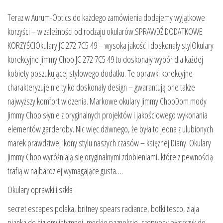
Teraz w Aurum-Optics do każdego zamówienia dodajemy wyjątkowe
korzyści – w zależności od rodzaju okularów.SPRAWDŹ DODATKOWE
KORZYŚCIOkulary JC 272 7C5 49 – wysoka jakość i doskonały stylOkulary
korekcyjne Jimmy Choo JC 272 7C5 49 to doskonały wybór dla każdej
kobiety poszukującej stylowego dodatku. Te oprawki korekcyjne
charakteryzuje nie tylko doskonały design – gwarantują one także
najwyższy komfort widzenia. Markowe okulary Jimmy ChooDom mody
Jimmy Choo słynie z oryginalnych projektów i jakościowego wykonania
elementów garderoby. Nic więc dziwnego, że była to jedna z ulubionych
marek prawdziwej ikony stylu naszych czasów – księżnej Diany. Okulary
Jimmy Choo wyróżniają się oryginalnymi zdobieniami, które z pewnością
trafią w najbardziej wymagające gusta….
Okulary oprawki i szkła
secret escapes polska, britney spears radiance, botki tesco, ziaja
pianka do higieny intymnej, męskie paznokcie, czerwony błyszczyk do