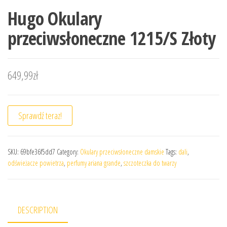
Hugo Okulary
przeciwsłoneczne 1215/S Złoty
649,99
zł
Sprawdź teraz!
SKU:
69bfe36f5dd7
Category:
Okulary przeciwsłoneczne damskie
Tags:
dali
,
odświeżacze powietrza
,
perfumy ariana grande
,
szczoteczka do twarzy
DESCRIPTION