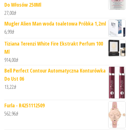
Do Włosów 250Ml
27,00
zł
Mugler Alien Man woda toaletowa Próbka 1,2ml
6,99
zł
Tiziana Terenzi White Fire Ekstrakt Perfum 100
Ml
914,00
zł
Bell Perfect Contour Automatyczna Konturówka
Do Ust 06
13,22
zł
Furla - R4251112509
562,96
zł