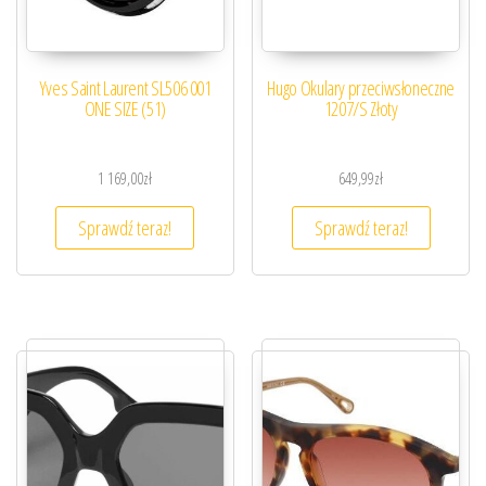
Yves Saint Laurent SL506 001
Hugo Okulary przeciwsłoneczne
ONE SIZE (51)
1207/S Złoty
1 169,00
zł
649,99
zł
Sprawdź teraz!
Sprawdź teraz!