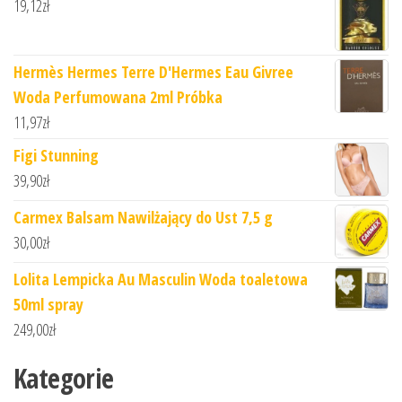
19,12
zł
Hermès Hermes Terre D'Hermes Eau Givree
Woda Perfumowana 2ml Próbka
11,97
zł
Figi Stunning
39,90
zł
Carmex Balsam Nawilżający do Ust 7,5 g
30,00
zł
Lolita Lempicka Au Masculin Woda toaletowa
50ml spray
249,00
zł
Kategorie