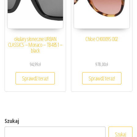
okulary słoneczne URBAN
Chloe CH0009S 002
CLASSICS – Monaco – TB4851 –
black
94,99
zł
978,00
zł
Sprawdź teraz!
Sprawdź teraz!
Szukaj
Szukaj