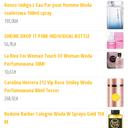
Kenzo Indigo L Eau Par pour Homme Woda
toaletowa 100ml spray
193,00
zł
SHRINE DROP IT PINK INDIVIDUAL BOTTLE
56,95
zł
La Rive For Woman Touch Of Woman Woda
Perfumowana 30Ml
10,61
zł
Carolina Herrera 212 Vip Rose Smiley Woda
Perfumowana 80ml Tester
268,92
zł
Redone Barber Cologne Woda W Sprayu Gold 150
M