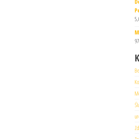
D
P
5,
M
97
K
Be
Ko
M
Śl
ur
Zd