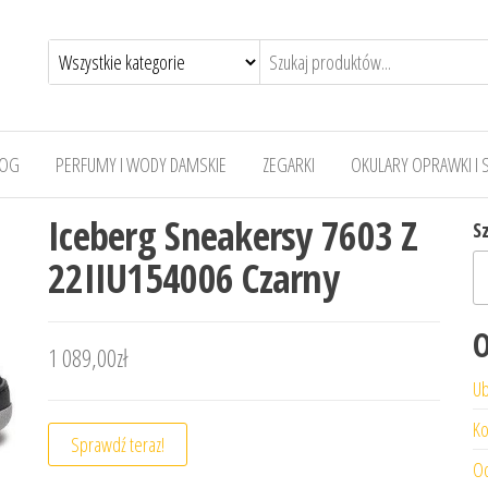
LOG
PERFUMY I WODY DAMSKIE
ZEGARKI
OKULARY OPRAWKI I 
Iceberg Sneakersy 7603 Z
S
22IIU154006 Czarny
O
1 089,00
zł
Ub
Ko
Sprawdź teraz!
Od