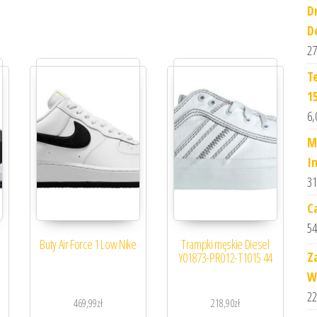
D
D
27
T
1
6,
M
I
31
C
54
Buty Air Force 1 Low Nike
Trampki męskie Diesel
Z
Y01873-PR012-T1015 44
W
22
469,99
zł
218,90
zł