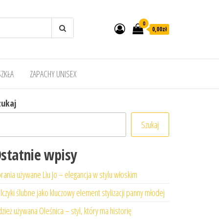
0
0,00zł
SZKŁA
ZAPACHY UNISEX
zukaj
Szukaj
statnie wpisy
rania używane Liu Jo – elegancja w stylu włoskim
lczyki ślubne jako kluczowy element stylizacji panny młodej
zież używana Oleśnica – styl, który ma historię