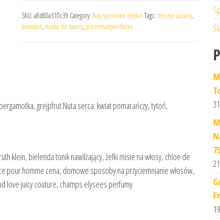
Sp
SKU:
a8d80a310c39
Category:
Buty sportowe męskie
Tags:
chrome azzaro
,
kerastase
,
maska do twarzy
,
prezerwatywa durex
Śl
M
T
31
bergamotka, grejpfrut.Nuta serca: kwiat pomarańczy, tytoń,
M
N
7
truth klein, bielenda tonik nawilżający, żelki misie na włosy, chloe de
21
versace pour homme cena, domowe sposoby na przyciemnianie włosów,
G
nd love juicy couture, champs elysees perfumy
F
19