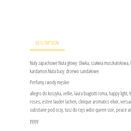
DESCRIPTION
Nuty zapachowe:Nuta głowy: śliwka, szałwia muszkatołowa, 
kardamon.Nuta bazy: drzewo sandałowe.
Perfumy i wody męskie
allegro do koszyka, vellie, laura biagiotti roma, happy light, 
roses, estee lauder lachen, clinique aromatics elixir, 
substiane pod oczy, tusz do rzęs wibo queen size, peace a
yyyyy