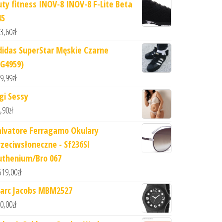
uty fitness INOV-8 INOV-8 F-Lite Beta
45
3,60
zł
didas SuperStar Męskie Czarne
EG4959)
9,99
zł
igi Sessy
,90
zł
alvatore Ferragamo Okulary
rzeciwsłoneczne - Sf236Sl
uthenium/Bro 067
519,00
zł
arc Jacobs MBM2527
0,00
zł