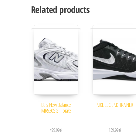
Related products
Buty New Balance
NIKE LEGEND TRAINER
MR530SG – białe
499,99
zł
159,99
zł