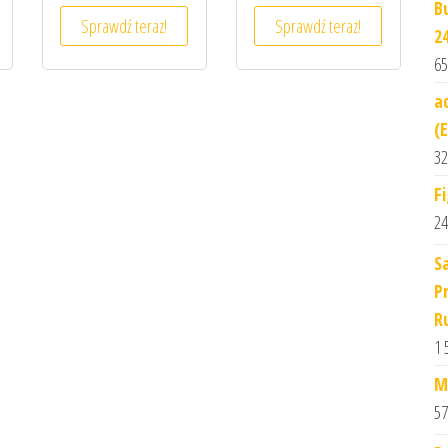
B
Sprawdź teraz!
Sprawdź teraz!
2
65
a
(
32
F
24
S
P
R
1 
M
57