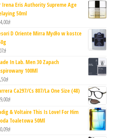
r Irena Eris Authority Supreme Age
elaying 50ml
4,00
zł
esori D Oriente Mirra Mydło w kostce
50g
07
zł
ade In Lab. Men 30 Zapach
nspirowany 100Ml
,50
zł
arrera Ca297/Cs 807/La One Size (48)
9,00
zł
adig & Voltaire This Is Love! For Him
oda Toaletowa 50Ml
0,09
zł