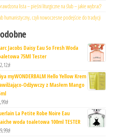
rawdzona lista – pieśni liturgiczne na ślub – jakie wybrać?
ub humanistyczny, czyli nowoczesne podejście do tradycji
Podobne
arc Jacobs Daisy Eau So Fresh Woda
oaletowa 75Ml Tester
2,12
zł
iya myWONDERBALM Hello Yellow Krem
awilżająco-Odżywczy z Masłem Mango
5ml
,99
zł
uerlain La Petite Robe Noire Eau
raiche woda toaletowa 100ml TESTER
9,99
zł