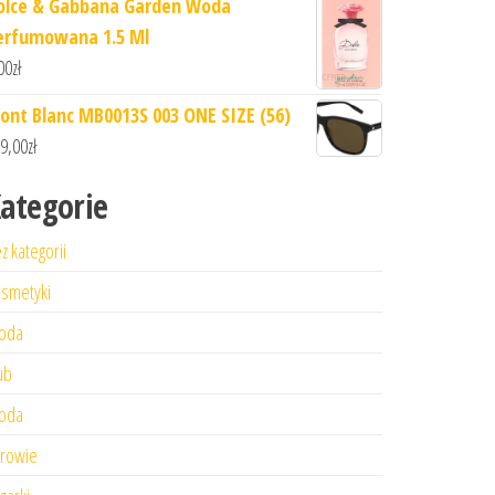
olce & Gabbana Garden Woda
erfumowana 1.5 Ml
00
zł
ont Blanc MB0013S 003 ONE SIZE (56)
9,00
zł
ategorie
z kategorii
smetyki
oda
ub
oda
rowie