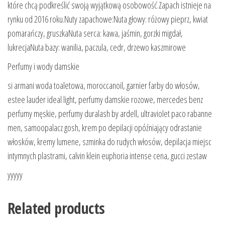
które chcą podkreślić swoją wyjątkową osobowość.Zapach istnieje na
rynku od 2016 roku.Nuty zapachowe:Nuta głowy: różowy pieprz, kwiat
pomarańczy, gruszkaNuta serca: kawa, jaśmin, gorzki migdał,
lukrecjaNuta bazy: wanilia, paczula, cedr, drzewo kaszmirowe
Perfumy i wody damskie
si armani woda toaletowa, moroccanoil, garnier farby do włosów,
estee lauder ideal light, perfumy damskie rozowe, mercedes benz
perfumy męskie, perfumy duralash by ardell, ultraviolet paco rabanne
men, samoopalacz gosh, krem po depilacji opóźniający odrastanie
włosków, kremy lumene, szminka do rudych włosów, depilacja miejsc
intymnych plastrami, calvin klein euphoria intense cena, gucci zestaw
yyyyy
Related products