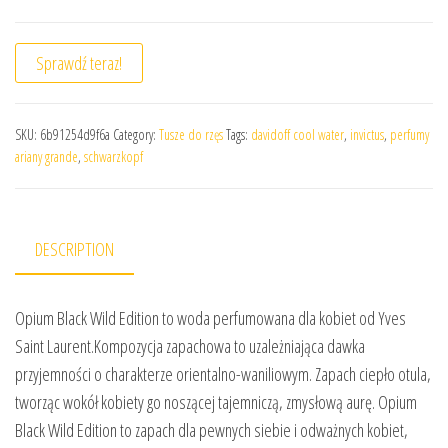
Sprawdź teraz!
SKU:
6b91254d9f6a
Category:
Tusze do rzęs
Tags:
davidoff cool water
,
invictus
,
perfumy
ariany grande
,
schwarzkopf
DESCRIPTION
Opium Black Wild Edition to woda perfumowana dla kobiet od Yves
Saint Laurent.Kompozycja zapachowa to uzależniająca dawka
przyjemności o charakterze orientalno-waniliowym. Zapach ciepło otula,
tworząc wokół kobiety go noszącej tajemniczą, zmysłową aurę. Opium
Black Wild Edition to zapach dla pewnych siebie i odważnych kobiet,