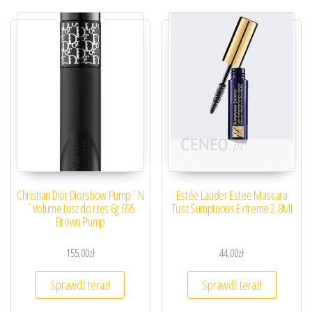
Christian Dior Diorshow Pump´N
Estée Lauder Estee Mascara
´Volume tusz do rzęs 6g 695
Tusz Sumptuous Extreme 2,8Ml
Brown Pump
155,00
zł
44,00
zł
Sprawdź teraz!
Sprawdź teraz!