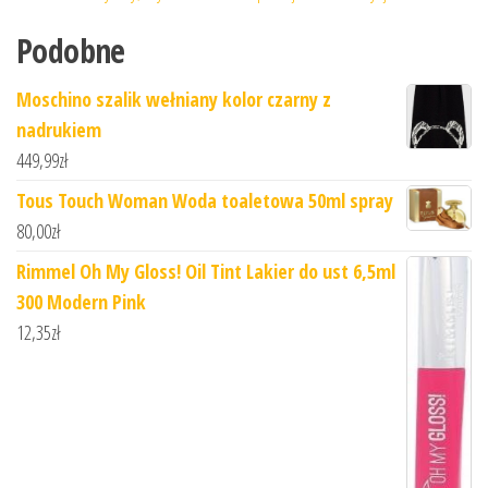
Podobne
Moschino szalik wełniany kolor czarny z
nadrukiem
449,99
zł
Tous Touch Woman Woda toaletowa 50ml spray
80,00
zł
Rimmel Oh My Gloss! Oil Tint Lakier do ust 6,5ml
300 Modern Pink
12,35
zł