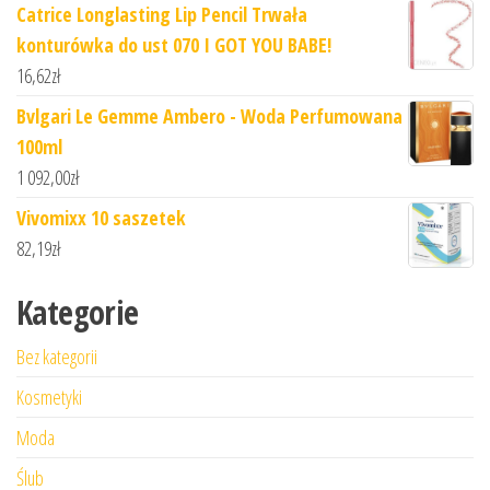
Catrice Longlasting Lip Pencil Trwała
konturówka do ust 070 I GOT YOU BABE!
16,62
zł
Bvlgari Le Gemme Ambero - Woda Perfumowana
100ml
1 092,00
zł
Vivomixx 10 saszetek
82,19
zł
Kategorie
Bez kategorii
Kosmetyki
Moda
Ślub