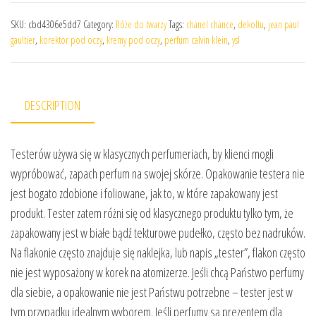
SKU:
cbd4306e5dd7
Category:
Róże do twarzy
Tags:
chanel chance
,
dekoltu
,
jean paul
gaultier
,
korektor pod oczy
,
kremy pod oczy
,
perfum calvin klein
,
ysl
DESCRIPTION
Testerów używa się w klasycznych perfumeriach, by klienci mogli
wypróbować, zapach perfum na swojej skórze. Opakowanie testera nie
jest bogato zdobione i foliowane, jak to, w które zapakowany jest
produkt. Tester zatem różni się od klasycznego produktu tylko tym, że
zapakowany jest w białe bądź tekturowe pudełko, często bez nadruków.
Na flakonie często znajduje się naklejka, lub napis „tester”, flakon często
nie jest wyposażony w korek na atomizerze. Jeśli chcą Państwo perfumy
dla siebie, a opakowanie nie jest Państwu potrzebne – tester jest w
tym przypadku idealnym wyborem. Jeśli perfumy są prezentem dla