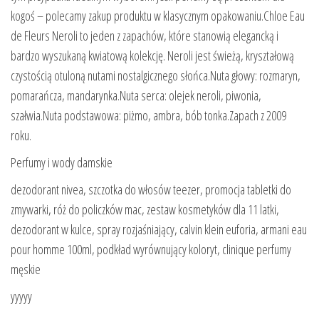
kogoś – polecamy zakup produktu w klasycznym opakowaniu.Chloe Eau
de Fleurs Neroli to jeden z zapachów, które stanowią elegancką i
bardzo wyszukaną kwiatową kolekcję. Neroli jest świeżą, kryształową
czystością otuloną nutami nostalgicznego słońca.Nuta głowy: rozmaryn,
pomarańcza, mandarynka.Nuta serca: olejek neroli, piwonia,
szałwia.Nuta podstawowa: piżmo, ambra, bób tonka.Zapach z 2009
roku.
Perfumy i wody damskie
dezodorant nivea, szczotka do włosów teezer, promocja tabletki do
zmywarki, róż do policzków mac, zestaw kosmetyków dla 11 latki,
dezodorant w kulce, spray rozjaśniający, calvin klein euforia, armani eau
pour homme 100ml, podkład wyrównujący koloryt, clinique perfumy
męskie
yyyyy