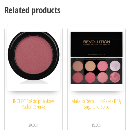
Related products
INGLOT Róż do policzków
Makeup Revolution Paleta Róży
Radiant Skin 43
Sugar and Spice
39,00
zł
15,00
zł