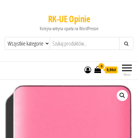
RK-UE Opinie
Kolejna witryna oparta na WordPressie
0
0,00zł
Menu