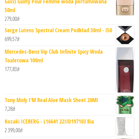
Gucci Guilty Pour Femme woda perfumowana
50ml
279,00
zł
Serge Lutens Spectral Cream Podkład 30ml - I50
699,57
zł
Mercedes-Benz Vip Club Infinite Spicy Woda
Toaletowa 100ml
177,83
zł
Tony Moly I'M Real Aloe Mask Sheet 20Ml
7,28
zł
Kozaki ICEBERG - L16641 22IID197103 Bia
2 399,00
zł