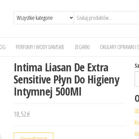
LOG
PERFUMY I WODY DAMSKIE
ZEGARKI
OKULARY OPRAWKI I 
Intima Liasan De Extra
S
Sensitive Płyn Do Higieny
Intymnej 500Ml
O
Ub
18,52
zł
Ko
Od
Sprawdź teraz!