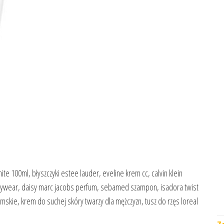
te 100ml, błyszczyki estee lauder, eveline krem cc, calvin klein
daywear, daisy marc jacobs perfum, sebamed szampon, isadora twist
mskie, krem do suchej skóry twarzy dla mężczyzn, tusz do rzęs loreal