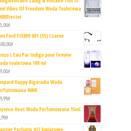
adig&Voltaire Zadig & Voltaire This Is
im! Vibes Of Freedom Woda Toaletowa
00Mltester
5,00
zł
om Ford Ft5809 001 (55) Czarne
500,00
zł
enzo L Eau Par Indigo pour femme
oda toaletowa 100 ml
9,00
zł
hopard Happy Bigaradia Woda
erfumowana 40Ml
9,99
zł
eyonce Heat Woda Perfumowana 15ml
,99
zł
lantier Perfumy 412 kwiatowo-