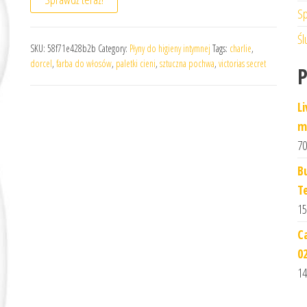
Sp
Śl
SKU:
58f71e428b2b
Category:
Płyny do higieny intymnej
Tags:
charlie
,
dorcel
,
farba do włosów
,
paletki cieni
,
sztuczna pochwa
,
victorias secret
L
m
70
B
T
15
C
0
14