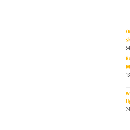
O
s
54
B
M
13
w
Hy
24