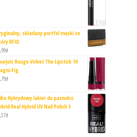
ryginalny, składany portfel męski ze
kóry RFID
,99
zł
ourjois Rouge Velvet The Lipstick 10
agni-Fig
,79
zł
ibo Hybrydowy lakier do paznokci
brid Real Hybrid UV Nail Polish 3
,57
zł