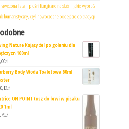
rawdzona lista – pieśni liturgiczne na ślub – jakie wybrać?
ub humanistyczny, czyli nowoczesne podejście do tradycji
Podobne
iving Nature Kojący żel po goleniu dla
ężczyzn 100ml
,00
zł
urberry Body Woda Toaletowa 60ml
ester
0,12
zł
atrice ON POINT tusz do brwi w pisaku
20 1ml
,79
zł