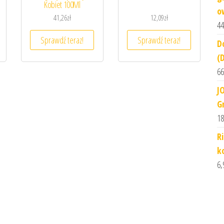
Kobiet 100Ml
o
41,26
zł
12,09
zł
44
Sprawdź teraz!
Sprawdź teraz!
D
(
66
JO
G
18
R
k
6,