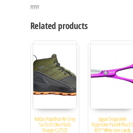
yyyyy
Related products
Adidas Rapidrun Atr Grey
Jaguar Degażówki
Six Tech Olive Flash
fryzjerskie Pastell Plus E
Orange G27525
40 5″ White Line candy