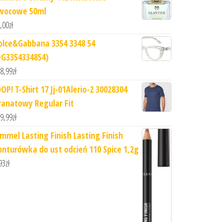
wocowe 50ml
,00
zł
olce&Gabbana 3354 3348 54
DG3354334854)
8,99
zł
OP! T-Shirt 17 Jj-01Alerio-2 30028304
ranatowy Regular Fit
9,99
zł
immel Lasting Finish Lasting Finish
onturówka do ust odcień 110 Spice 1,2g
93
zł