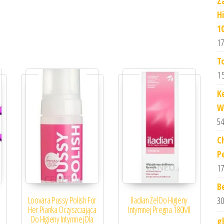
Z
H
1
17
T
1 
K
W
54
C
P
17
B
Loovara Pussy Polish For
Iladian Żel Do Higieny
30
S
Her Pianka Oczyszczająca
Intymnej Pregna 180Ml
Do Higieny Intymnej Dla
g