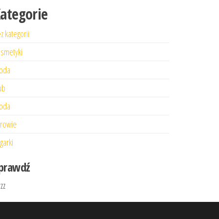
ategorie
z kategorii
smetyki
oda
ub
oda
rowie
garki
prawdź
zzz