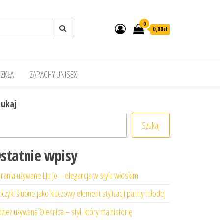
0
0,00zł
SZKŁA
ZAPACHY UNISEX
zukaj
Szukaj
statnie wpisy
rania używane Liu Jo – elegancja w stylu włoskim
lczyki ślubne jako kluczowy element stylizacji panny młodej
zież używana Oleśnica – styl, który ma historię