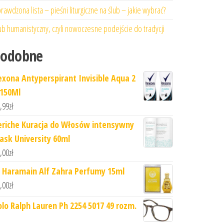
rawdzona lista – pieśni liturgiczne na ślub – jakie wybrać?
ub humanistyczny, czyli nowoczesne podejście do tradycji
Podobne
exona Antyperspirant Invisible Aqua 2
 150Ml
,99
zł
eriche Kuracja do Włosów intensywny
lask University 60ml
,00
zł
l Haramain Alf Zahra Perfumy 15ml
,00
zł
olo Ralph Lauren Ph 2254 5017 49 rozm.