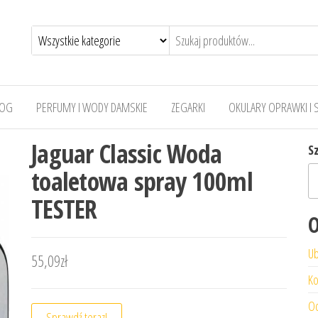
LOG
PERFUMY I WODY DAMSKIE
ZEGARKI
OKULARY OPRAWKI I 
Jaguar Classic Woda
S
toaletowa spray 100ml
TESTER
O
Ub
55,09
zł
Ko
Od
Sprawdź teraz!