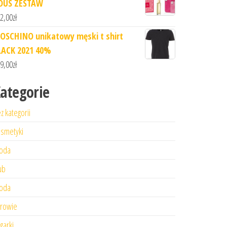
OUS ZESTAW
2,00
zł
OSCHINO unikatowy męski t shirt
LACK 2021 40%
9,00
zł
ategorie
z kategorii
smetyki
oda
ub
oda
rowie
garki