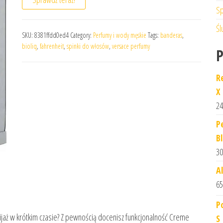
Sp
Śl
SKU:
8381ffdd0ed4
Category:
Perfumy i wody męskie
Tags:
banderas
,
bioliq
,
fahrenheit
,
spinki do włosów
,
versace perfumy
R
X
24
P
B
30
A
65
P
jaż w krótkim czasie? Z pewnością docenisz funkcjonalność Creme
S