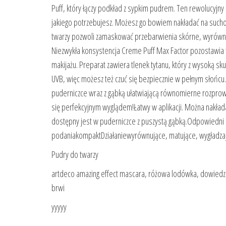
Puff, który łączy podkład z sypkim pudrem. Ten rewolucyjny 
jakiego potrzebujesz. Możesz go bowiem nakładać na sucho 
twarzy pozwoli zamaskować przebarwienia skórne, wyrównać
Niezwykła konsystencja Creme Puff Max Factor pozostawia 
makijażu. Preparat zawiera tlenek tytanu, który z wysoką sk
UVB, więc możesz też czuć się bezpiecznie w pełnym słońcu
puderniczce wraz z gąbką ułatwiającą równomierne rozprow
się perfekcyjnym wyglądem!Łatwy w aplikacji. Można nakłada
dostępny jest w puderniczce z puszystą gąbką.Odpowiedni
podaniakompaktDziałaniewyrównujące, matujące, wygładzaj
Pudry do twarzy
artdeco amazing effect mascara, różowa lodówka, dowied
brwi
yyyyy