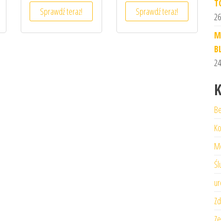
T
Sprawdź teraz!
Sprawdź teraz!
26
M
B
24
K
Be
Ko
M
Śl
ur
Zd
Ze