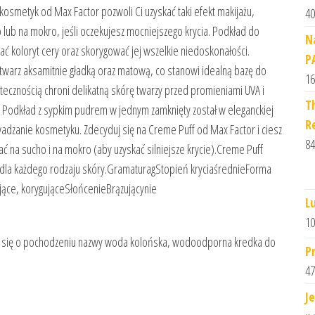
kosmetyk od Max Factor pozwoli Ci uzyskać taki efekt makijażu,
40
lub na mokro, jeśli oczekujesz mocniejszego krycia. Podkład do
N
 koloryt cery oraz skorygować jej wszelkie niedoskonałości.
P
twarz aksamitnie gładką oraz matową, co stanowi idealną bazę do
16
utecznością chroni delikatną skórę twarzy przed promieniami UVA i
T
. Podkład z sypkim pudrem w jednym zamknięty został w eleganckiej
R
adzanie kosmetyku. Zdecyduj się na Creme Puff od Max Factor i ciesz
84
ć na sucho i na mokro (aby uzyskać silniejsze krycie).Creme Puff
 dla każdego rodzaju skóry.GramaturagStopień kryciaśrednieForma
ące, korygująceSłońcenieBrązującynie
L
10
z się o pochodzeniu nazwy woda kolońska, wodoodporna kredka do
P
47
J