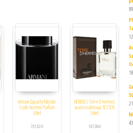
p
89
P
T
12
A
S
O
18
G
5
Armani Zapachy Męskie
HERMES Terre D Hermes
21
Code Homme Parfum
woda toaletowa TESTER
50ml
50ml
N
43
351,82
zł
167,00
zł