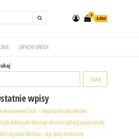
0
0,00zł
SZKŁA
ZAPACHY UNISEX
zukaj
Szukaj
statnie wpisy
rania używane Liu Jo – elegancja w stylu włoskim
lczyki ślubne jako kluczowy element stylizacji panny młodej
zież używana Oleśnica – styl, który ma historię