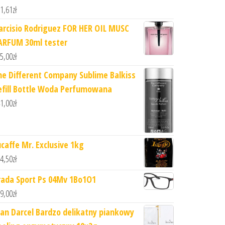
1,61
zł
arcisio Rodriguez FOR HER OIL MUSC
ARFUM 30ml tester
5,00
zł
he Different Company Sublime Balkiss
efill Bottle Woda Perfumowana
1,00
zł
ucaffe Mr. Exclusive 1kg
4,50
zł
rada Sport Ps 04Mv 1Bo1O1
9,00
zł
ean Darcel Bardzo delikatny piankowy