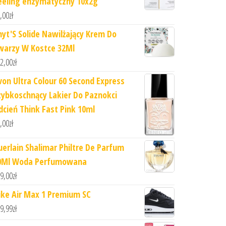
eeling enzymatyczny 10x2g
,00
zł
hyt'S Solide Nawilżający Krem Do
warzy W Kostce 32Ml
2,00
zł
von Ultra Colour 60 Second Express
zybkoschnący Lakier Do Paznokci
dcień Think Fast Pink 10ml
,00
zł
uerlain Shalimar Philtre De Parfum
0Ml Woda Perfumowana
9,00
zł
ike Air Max 1 Premium SC
9,99
zł