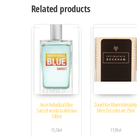
Related products
Avon Individual Blue
David Beckham Intimately
Sunset woda toaletowa
Men Dezodorant 75ml
100ml
15,74
zł
17,99
zł