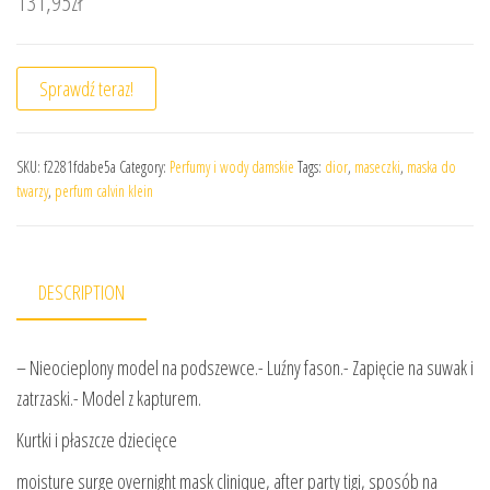
131,95
zł
Sprawdź teraz!
SKU:
f2281fdabe5a
Category:
Perfumy i wody damskie
Tags:
dior
,
maseczki
,
maska do
twarzy
,
perfum calvin klein
DESCRIPTION
– Nieocieplony model na podszewce.- Luźny fason.- Zapięcie na suwak i
zatrzaski.- Model z kapturem.
Kurtki i płaszcze dziecięce
moisture surge overnight mask clinique, after party tigi, sposób na