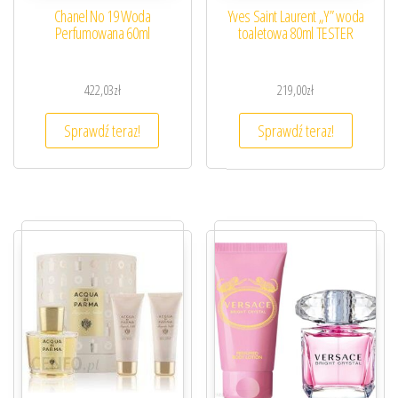
Chanel No 19 Woda
Yves Saint Laurent „Y” woda
Perfumowana 60ml
toaletowa 80ml TESTER
422,03
zł
219,00
zł
Sprawdź teraz!
Sprawdź teraz!