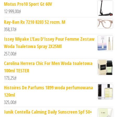
Motus Pro10 Sport Gt 60V
12 999,00
zł
Ray-Ban Rx 7210 8203 52 rozm. M
358,37
zł
Issey Miyake L'Eau D'Issey Pour Femme Zestaw
Woda Toaletowa Spray 2X25Ml
257,00
zł
Carolina Herrera Chic For Men Woda toaletowa
100ml TESTER
173,25
zł
Histoires De Parfums 1899 woda perfumowana
120ml
325,00
zł
Iunik Centella Calming Daily Sunscreen Spf 50+