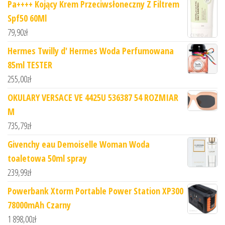
Pa++++ Kojący Krem Przeciwsłoneczny Z Filtrem
Spf50 60Ml
79,90
zł
Hermes Twilly d' Hermes Woda Perfumowana
85ml TESTER
255,00
zł
OKULARY VERSACE VE 4425U 536387 54 ROZMIAR
M
735,79
zł
Givenchy eau Demoiselle Woman Woda
toaletowa 50ml spray
239,99
zł
Powerbank Xtorm Portable Power Station XP300
78000mAh Czarny
1 898,00
zł