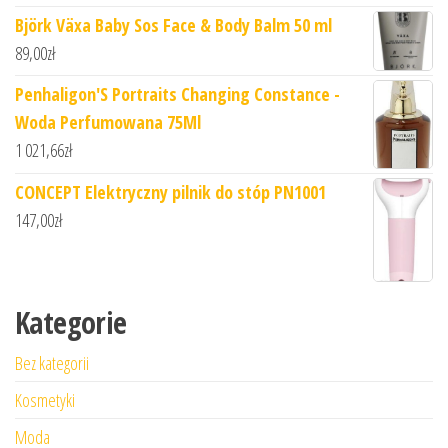
Björk Växa Baby Sos Face & Body Balm 50 ml
89,00
zł
Penhaligon'S Portraits Changing Constance -
Woda Perfumowana 75Ml
1 021,66
zł
CONCEPT Elektryczny pilnik do stóp PN1001
147,00
zł
Kategorie
Bez kategorii
Kosmetyki
Moda