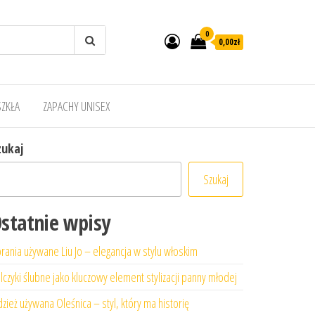
0
0,00zł
SZKŁA
ZAPACHY UNISEX
zukaj
Szukaj
statnie wpisy
rania używane Liu Jo – elegancja w stylu włoskim
lczyki ślubne jako kluczowy element stylizacji panny młodej
zież używana Oleśnica – styl, który ma historię