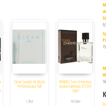
M
d
5
9,
S
P
15
M
W
16
a
Clean Sample Air Woda
HERMES Terre D Hermes
Perfumowana 1Ml
woda toaletowa TESTER
l
50ml
K
1,78
zł
167,00
zł
Be