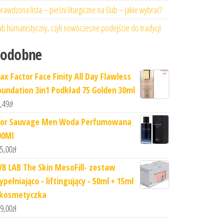
rawdzona lista – pieśni liturgiczne na ślub – jakie wybrać?
ub humanistyczny, czyli nowoczesne podejście do tradycji
Podobne
ax Factor Face Finity All Day Flawless
oundation 3in1 Podkład 75 Golden 30ml
,49
zł
ior Sauvage Men Woda Perfumowana
00Ml
5,00
zł
VB LAB The Skin MesoFill- zestaw
pełniająco - liftingujący - 50ml + 15ml
 kosmetyczka
9,00
zł