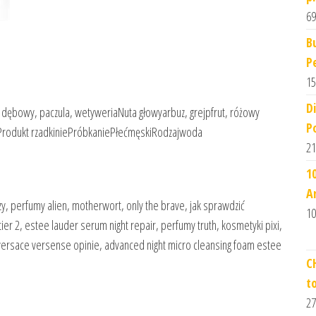
69
B
P
15
D
dębowy, paczula, wetyweriaNuta głowyarbuz, grejpfrut, różowy
P
Produkt rzadkiniePróbkaniePłećmęskiRodzajwoda
21
1
A
y, perfumy alien, motherwort, only the brave, jak sprawdzić
10
ultier 2, estee lauder serum night repair, perfumy truth, kosmetyki pixi,
versace versense opinie, advanced night micro cleansing foam estee
C
t
27