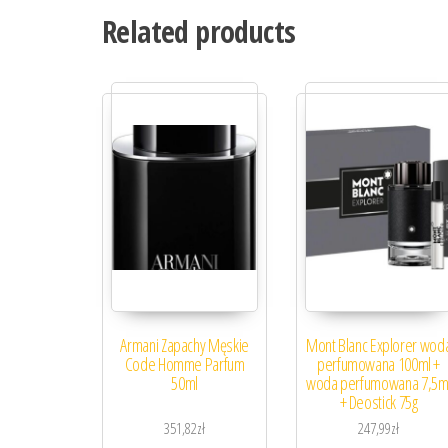
Related products
Armani Zapachy Męskie
Mont Blanc Explorer wod
Code Homme Parfum
perfumowana 100ml +
50ml
woda perfumowana 7,5m
+ Deostick 75g
351,82
zł
247,99
zł