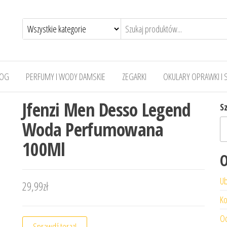
LOG
PERFUMY I WODY DAMSKIE
ZEGARKI
OKULARY OPRAWKI I 
Jfenzi Men Desso Legend
S
Woda Perfumowana
100Ml
O
Ub
29,99
zł
Ko
Od
Sprawdź teraz!