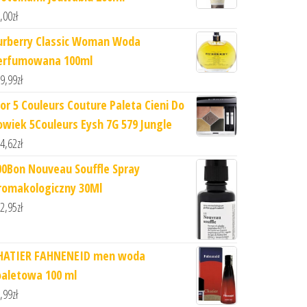
,00
zł
urberry Classic Woman Woda
erfumowana 100ml
9,99
zł
ior 5 Couleurs Couture Paleta Cieni Do
owiek 5Couleurs Eysh 7G 579 Jungle
4,62
zł
00Bon Nouveau Souffle Spray
romakologiczny 30Ml
2,95
zł
HATIER FAHNENEID men woda
oaletowa 100 ml
,99
zł