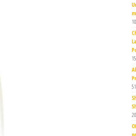
U
m
10
C
L
P
15
A
P
51
S
S
20
O
p