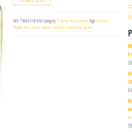
Sp
Śl
SKU:
730b53147d1b
Category:
Perfumy i wody męskie
Tags:
bourjois
healthy mix
,
chance chanel
,
obsessed calvin klein
,
vanitas
M
F
26
D
2
63
R
wy
+
39