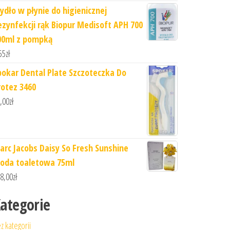
ydło w płynie do higienicznej
ezynfekcji rąk Biopur Medisoft APH 700
00ml z pompką
55
zł
pokar Dental Plate Szczoteczka Do
rotez 3460
,00
zł
arc Jacobs Daisy So Fresh Sunshine
oda toaletowa 75ml
8,00
zł
ategorie
z kategorii