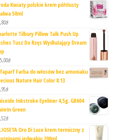
roda Kwiaty polskie krem półtłusty
alwa 50ml
,80
zł
harlotte Tilbury Pillow Talk Push Up
ashes Tusz Do Rzęs Wydłużający Dream
op
5,00
zł
lfaparf Farba do włosów bez amoniaku
recious Nature Hair Color 8.13
,95
zł
hiseido Inkstroke Eyeliner 4,5g. GR604
hinrin Green
,52
zł
LIOSETA Oro Di Luce krem termiczny z
roteinami jedwabiu 200ml