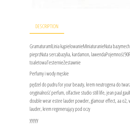
DESCRIPTION
GramaturamlLinia kąpielowanieMiniaturanieNuta bazymech 
pieprzNuta sercabazylia, kardamon, lawendaPojemność90
toaletowaTesternieZestawnie
Perfumy i wody męskie
pędzel do pudru for your beauty, krem neutrogena do twarz
oryginalność perfum, olfactive studio still life, jean paul ga
double wear estee lauder powder, glamour effect, aa o2, 
lauder, krem regenerujący pod oczy
yyyyy