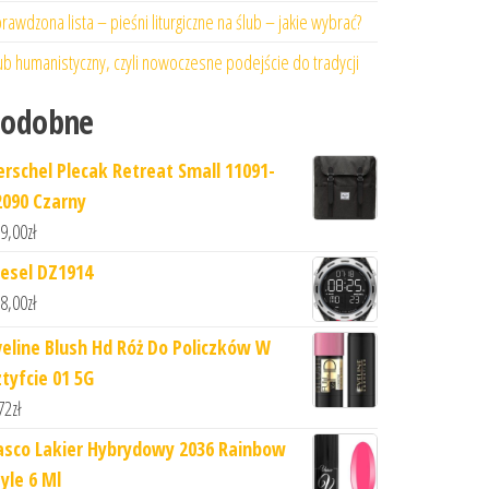
rawdzona lista – pieśni liturgiczne na ślub – jakie wybrać?
ub humanistyczny, czyli nowoczesne podejście do tradycji
Podobne
erschel Plecak Retreat Small 11091-
2090 Czarny
9,00
zł
iesel DZ1914
8,00
zł
veline Blush Hd Róż Do Policzków W
ztyfcie 01 5G
72
zł
asco Lakier Hybrydowy 2036 Rainbow
yle 6 Ml