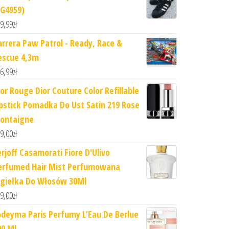
EG4959)
9,99
zł
arrera Paw Patrol - Ready, Race &
escue 4,3m
6,99
zł
ior Rouge Dior Couture Color Refillable
ipstick Pomadka Do Ust Satin 219 Rose
ontaigne
9,00
zł
erjoff Casamorati Fiore D'Ulivo
erfumed Hair Mist Perfumowana
giełka Do Włosów 30Ml
9,00
zł
odeyma Paris Perfumy L’Eau De Berlue
00 Ml