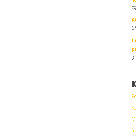
89
A
62
D
p
31
K
Be
Ko
M
Śl