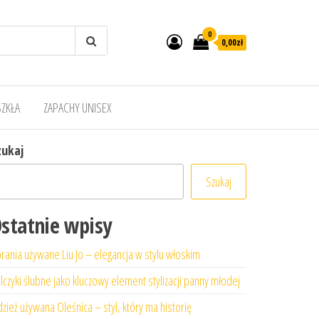
0
0,00zł
SZKŁA
ZAPACHY UNISEX
zukaj
Szukaj
statnie wpisy
rania używane Liu Jo – elegancja w stylu włoskim
lczyki ślubne jako kluczowy element stylizacji panny młodej
zież używana Oleśnica – styl, który ma historię