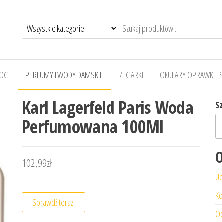
LOG
PERFUMY I WODY DAMSKIE
ZEGARKI
OKULARY OPRAWKI I 
Karl Lagerfeld Paris Woda
S
Perfumowana 100Ml
O
102,99
zł
Ub
Ko
Sprawdź teraz!
Od