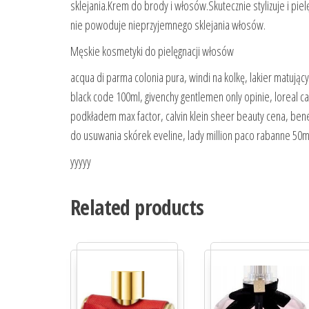
sklejania.Krem do brody i włosów.Skutecznie stylizuje i pi
nie powoduje nieprzyjemnego sklejania włosów.
Męskie kosmetyki do pielęgnacji włosów
acqua di parma colonia pura, windi na kolkę, lakier matujący 
black code 100ml, givenchy gentlemen only opinie, loreal c
podkładem max factor, calvin klein sheer beauty cena, bene
do usuwania skórek eveline, lady million paco rabanne 50ml
yyyyy
Related products