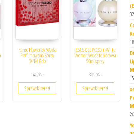
(
32
C
R
18
Kenzo Flower By Woda
JESUS DEL POZO In White
D
a
Perfumowana Spray
Woman Woda toaletowa
3X4Ml Edp
50ml spray
L
M
142,00
zł
399,00
zł
15
Sprawdź teraz!
Sprawdź teraz!
x
P
M
20
Y
1