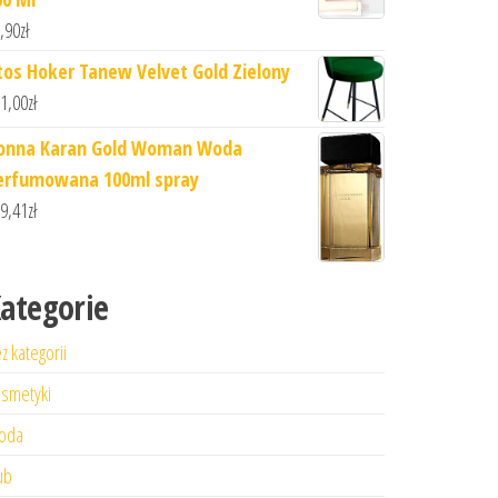
,90
zł
tos Hoker Tanew Velvet Gold Zielony
1,00
zł
onna Karan Gold Woman Woda
erfumowana 100ml spray
9,41
zł
ategorie
z kategorii
smetyki
oda
ub