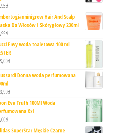
,95
zł
mbertogianninigrow Hair And Scalp
aska Do Włosów I Skórygłowy 230ml
,99
zł
ucci Envy woda toaletowa 100 ml
ESTER
9,00
zł
russardi Donna woda perfumowana
00ml
3,99
zł
von Eve Truth 100Ml Woda
erfumowana Xxl
,00
zł
didas SuperStar Męskie Czarne