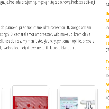
elęgnuje.Posiada przyjemną, męską nutę zapachową.Podczas aplikacji
14
U
M
39
do paznokci, precision chanel ultra correction lift, giorgio armani
asting 910, cacharel amor amor tester, wild make up, krem olay z
G
fit tusz do rzęs, my manifesto, givenchy gentleman opinie, preparat
T
, isadora kosmetyki, eveline tonik, lacoste blanc pure
97
T
1
18
A
P
40
a