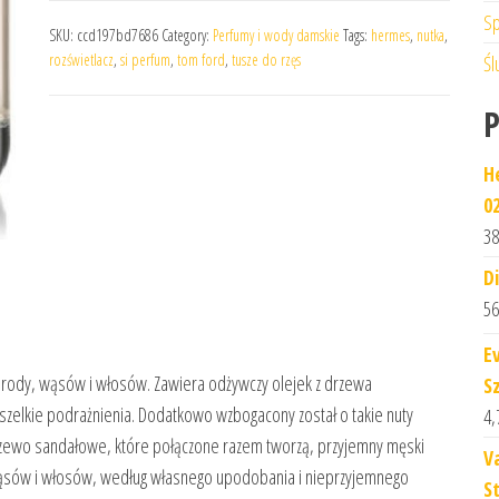
Sp
SKU:
ccd197bd7686
Category:
Perfumy i wody damskie
Tags:
hermes
,
nutka
,
rozświetlacz
,
si perfum
,
tom ford
,
tusze do rzęs
Śl
H
0
38
D
56
E
 brody, wąsów i włosów. Zawiera odżywczy olejek z drzewa
S
wszelkie podrażnienia. Dodatkowo wzbogacony został o takie nuty
4,
drzewo sandałowe, które połączone razem tworzą, przyjemny męski
V
wąsów i włosów, według własnego upodobania i nieprzyjemnego
St