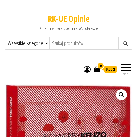
RK-UE Opinie
Kolejna witryna oparta na WordPressie
0
0,00zł
Menu