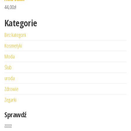
44,00
zł
Kategorie
Bez kategorii
Kosmetyki
Moda
Ślub
uroda
Zdrowie
Zegarki
Sprawdź
zzzzz