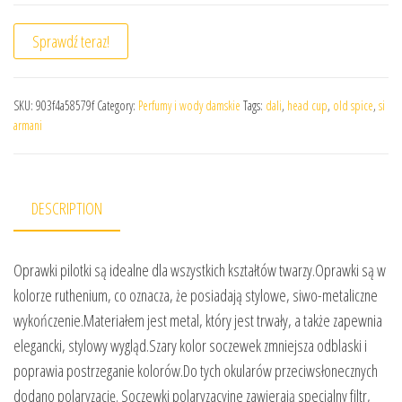
Sprawdź teraz!
SKU:
903f4a58579f
Category:
Perfumy i wody damskie
Tags:
dali
,
head cup
,
old spice
,
si
armani
DESCRIPTION
Oprawki pilotki są idealne dla wszystkich kształtów twarzy.Oprawki są w
kolorze ruthenium, co oznacza, że posiadają stylowe, siwo-metaliczne
wykończenie.Materiałem jest metal, który jest trwały, a także zapewnia
elegancki, stylowy wygląd.Szary kolor soczewek zmniejsza odblaski i
poprawia postrzeganie kolorów.Do tych okularów przeciwsłonecznych
dodano polaryzację. Soczewki polaryzacyjne zawierają specjalny filtr,