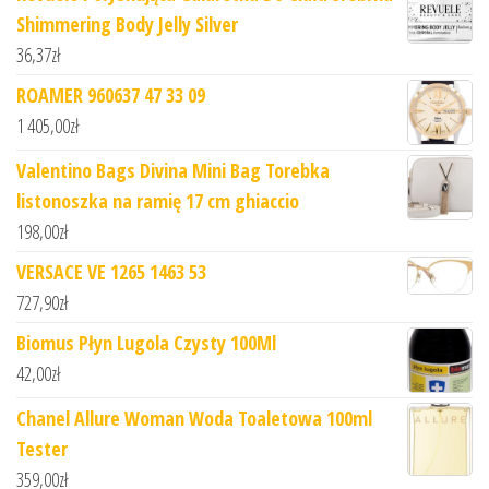
Shimmering Body Jelly Silver
36,37
zł
ROAMER 960637 47 33 09
1 405,00
zł
Valentino Bags Divina Mini Bag Torebka
listonoszka na ramię 17 cm ghiaccio
198,00
zł
VERSACE VE 1265 1463 53
727,90
zł
Biomus Płyn Lugola Czysty 100Ml
42,00
zł
Chanel Allure Woman Woda Toaletowa 100ml
Tester
359,00
zł