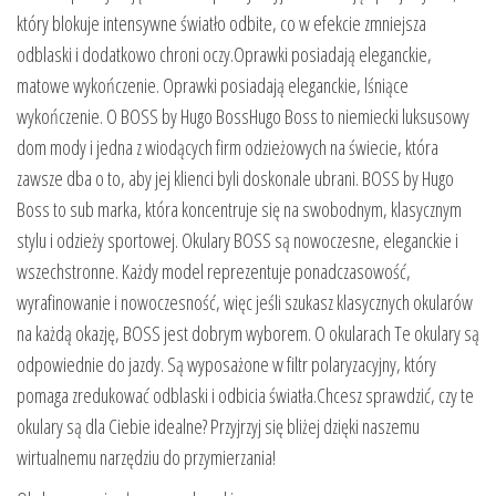
który blokuje intensywne światło odbite, co w efekcie zmniejsza
odblaski i dodatkowo chroni oczy.Oprawki posiadają eleganckie,
matowe wykończenie. Oprawki posiadają eleganckie, lśniące
wykończenie. O BOSS by Hugo BossHugo Boss to niemiecki luksusowy
dom mody i jedna z wiodących firm odzieżowych na świecie, która
zawsze dba o to, aby jej klienci byli doskonale ubrani. BOSS by Hugo
Boss to sub marka, która koncentruje się na swobodnym, klasycznym
stylu i odzieży sportowej. Okulary BOSS są nowoczesne, eleganckie i
wszechstronne. Każdy model reprezentuje ponadczasowość,
wyrafinowanie i nowoczesność, więc jeśli szukasz klasycznych okularów
na każdą okazję, BOSS jest dobrym wyborem. O okularach Te okulary są
odpowiednie do jazdy. Są wyposażone w filtr polaryzacyjny, który
pomaga zredukować odblaski i odbicia światła.Chcesz sprawdzić, czy te
okulary są dla Ciebie idealne? Przyjrzyj się bliżej dzięki naszemu
wirtualnemu narzędziu do przymierzania!