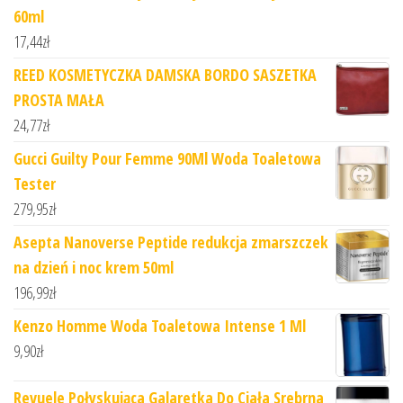
60ml
17,44
zł
REED KOSMETYCZKA DAMSKA BORDO SASZETKA
PROSTA MAŁA
24,77
zł
Gucci Guilty Pour Femme 90Ml Woda Toaletowa
Tester
279,95
zł
Asepta Nanoverse Peptide redukcja zmarszczek
na dzień i noc krem 50ml
196,99
zł
Kenzo Homme Woda Toaletowa Intense 1 Ml
9,90
zł
Revuele Połyskująca Galaretka Do Ciała Srebrna