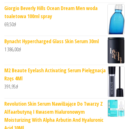
Giorgio Beverly Hills Ocean Dream Men woda
toaletowa 100ml spray
69,50
zł
Bynacht Hypercharged Glass Skin Serum 30ml
1 386,00
zł
M2 Beaute Eyelash Activating Serum Pielęgnacja
Rzęs 4Ml
391,95
zł
Revolution Skin Serum Nawilżające Do Twarzy Z
Alfaarbutyną I Kwasem Hialuronowym
Moisturizing With Alpha Arbutin And Hyaluronic
Acid 30Ml