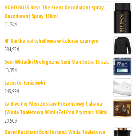
HUGO BOSS Boss The Scent Dezodorant spray
Dezodorant Spray 150ml
51,74
zł
4F Kurtka softshellowa w kolorze czarnym
284,95
zł
Seni Wkładki Urologiczne Seni Man Extra 15 szt.
13,35
zł
Lacoste Tenisówki
249,99
zł
La Rive For Men Zestaw Prezentowy Cabana
(Woda Toaletowa 90ml +Żel Pod Prysznic 100ml
20,50
zł
David Beckham Bold Instinct Woda Toaletowa