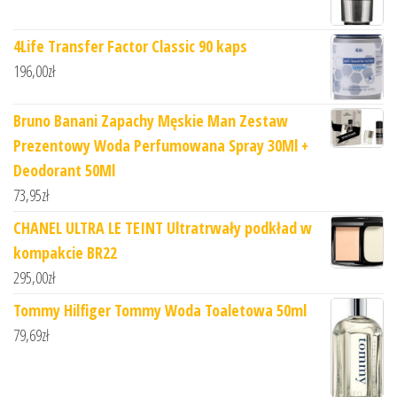
4Life Transfer Factor Classic 90 kaps
196,00
zł
Bruno Banani Zapachy Męskie Man Zestaw
Prezentowy Woda Perfumowana Spray 30Ml +
Deodorant 50Ml
73,95
zł
CHANEL ULTRA LE TEINT Ultratrwały podkład w
kompakcie BR22
295,00
zł
Tommy Hilfiger Tommy Woda Toaletowa 50ml
79,69
zł