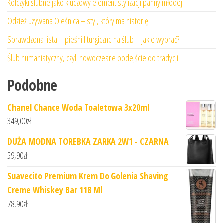
Kolczyki ślubne jako kluczowy element stylizacji panny młodej
Odzież używana Oleśnica – styl, który ma historię
Sprawdzona lista – pieśni liturgiczne na ślub – jakie wybrać?
Ślub humanistyczny, czyli nowoczesne podejście do tradycji
Podobne
Chanel Chance Woda Toaletowa 3x20ml
349,00
zł
DUŻA MODNA TOREBKA ZARKA 2W1 - CZARNA
59,90
zł
Suavecito Premium Krem Do Golenia Shaving
Creme Whiskey Bar 118 Ml
78,90
zł