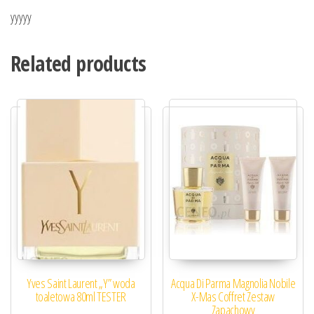
yyyyy
Related products
Yves Saint Laurent „Y” woda
Acqua Di Parma Magnolia Nobile
toaletowa 80ml TESTER
X-Mas Coffret Zestaw
Zapachowy