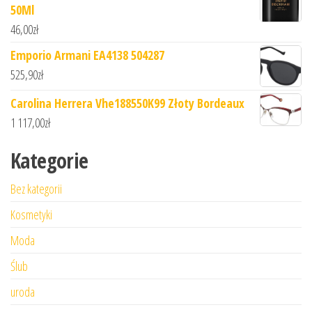
50Ml
46,00
zł
Emporio Armani EA4138 504287
525,90
zł
Carolina Herrera Vhe188550K99 Złoty Bordeaux
1 117,00
zł
Kategorie
Bez kategorii
Kosmetyki
Moda
Ślub
uroda