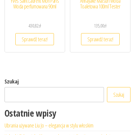
Yves Saint Laurent Mon Paris
Annayake Matsuri Woda
Woda perfumowana 90ml
Toaletowa 100ml Tester
430,82
zł
135,00
zł
Sprawdź teraz!
Sprawdź teraz!
Szukaj
Szukaj
Ostatnie wpisy
Ubrania używane Liu Jo – elegancja w stylu włoskim