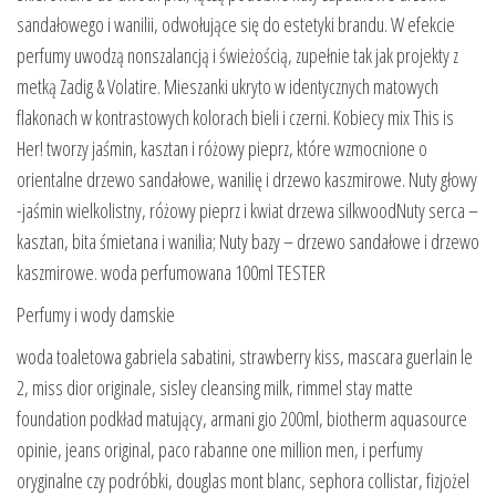
sandałowego i wanilii, odwołujące się do estetyki brandu. W efekcie
perfumy uwodzą nonszalancją i świeżością, zupełnie tak jak projekty z
metką Zadig & Volatire. Mieszanki ukryto w identycznych matowych
flakonach w kontrastowych kolorach bieli i czerni. Kobiecy mix This is
Her! tworzy jaśmin, kasztan i różowy pieprz, które wzmocnione o
orientalne drzewo sandałowe, wanilię i drzewo kaszmirowe. Nuty głowy
-jaśmin wielkolistny, różowy pieprz i kwiat drzewa silkwoodNuty serca –
kasztan, bita śmietana i wanilia; Nuty bazy – drzewo sandałowe i drzewo
kaszmirowe. woda perfumowana 100ml TESTER
Perfumy i wody damskie
woda toaletowa gabriela sabatini, strawberry kiss, mascara guerlain le
2, miss dior originale, sisley cleansing milk, rimmel stay matte
foundation podkład matujący, armani gio 200ml, biotherm aquasource
opinie, jeans original, paco rabanne one million men, i perfumy
oryginalne czy podróbki, douglas mont blanc, sephora collistar, fizjożel