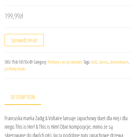
199,99
zł
Sprawdź teraz!
SKU:
f54c16510c49
Category:
Perfumy i wody damskie
Tags:
bell
,
clarins
,
dermofuture
,
perfumy męski
DESCRIPTION
Francuska marka Zadig & Voltaire lansuje zapachowy duet dla niej i dla
niego.This is Her! & This is Him! Obie kompozycje, mimo że są
skierowane do dwóch płci, łączą podobne nuty zapachowe drzewa