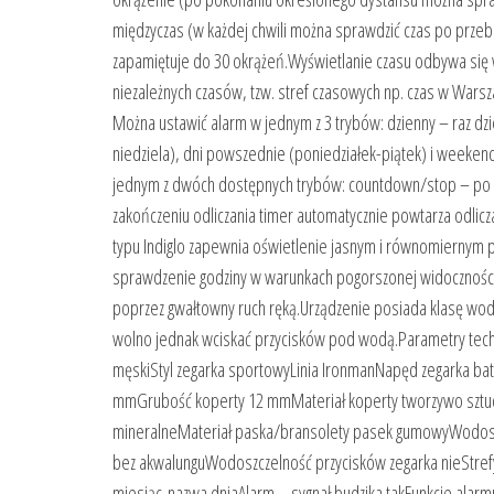
międzyczas (w każdej chwili można sprawdzić czas po przebi
zapamiętuje do 30 okrążeń.Wyświetlanie czasu odbywa się w
niezależnych czasów, tzw. stref czasowych np. czas w Wars
Można ustawić alarm w jednym z 3 trybów: dzienny – raz dz
niedziela), dni powszednie (poniedziałek-piątek) i weeken
jednym z dwóch dostępnych trybów: countdown/stop – po z
zakończeniu odliczania timer automatycznie powtarza odlicz
typu Indiglo zapewnia oświetlenie jasnym i równomiernym
sprawdzenie godziny w warunkach pogorszonej widoczności 
poprzez gwałtowny ruch ręką.Urządzenie posiada klasę wod
wolno jednak wciskać przycisków pod wodą.Parametry tech
męskiStyl zegarka sportowyLinia IronmanNapęd zegarka bate
mmGrubość koperty 12 mmMateriał koperty tworzywo sztuczn
mineralneMateriał paska/bransolety pasek gumowyWodosz
bez akwalunguWodoszczelność przycisków zegarka nieStref
miesiąc-nazwa dniaAlarm – sygnał budzika takFunkcje alar