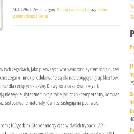
Sp
SKU:
45962462e3d0
Category:
Perfumy i wody męskie
Tags:
eveline
,
perfumy damskie
,
vanitas
Śl
P
1 
J
 w tych zegarkach, jako pierwszych wprowadzono system Indiglo, czyli
1
nie zegarki Timex produkowane są dla następujących grup klientów:
29
 oraz dla ceniących klasykę. Do wyboru są zarówno zegarki
S
 niezwykle użyteczne funkcje takie jak: czujnik temperatury, kompas,
1
raz zastosowane materiały również zasługują na pochwałę.
b
46
rem (100 godzin). Stoper mierzy czas w dwóch trybach: LAP –
D
zać jego czas, po czym stoper zaczyna liczyć od początku) i SPLIT –