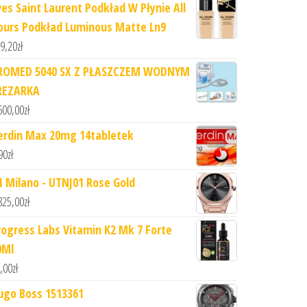
ves Saint Laurent Podkład W Płynie All
ours Podkład Luminous Matte Ln9
9,20
zł
ROMED 5040 SX Z PŁASZCZEM WODNYM
REZARKA
600,00
zł
erdin Max 20mg 14tabletek
90
zł
1 Milano - UTNJ01 Rose Gold
825,00
zł
rogress Labs Vitamin K2 Mk 7 Forte
0Ml
,00
zł
ugo Boss 1513361