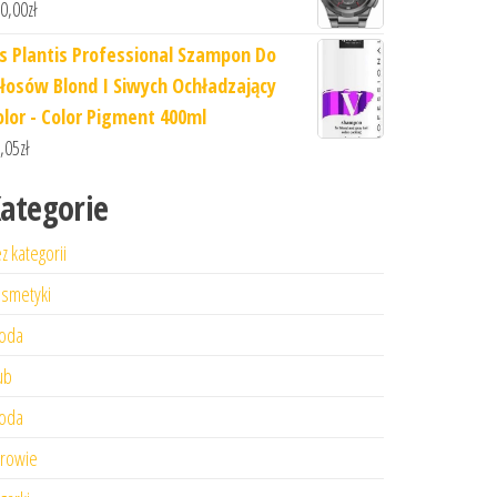
0,00
zł
is Plantis Professional Szampon Do
łosów Blond I Siwych Ochładzający
olor - Color Pigment 400ml
,05
zł
ategorie
z kategorii
smetyki
oda
ub
oda
rowie