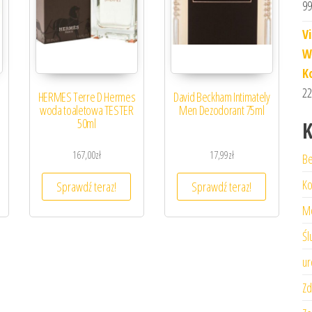
99
V
W
K
22
HERMES Terre D Hermes
David Beckham Intimately
woda toaletowa TESTER
Men Dezodorant 75ml
50ml
K
167,00
zł
17,99
zł
Be
Ko
Sprawdź teraz!
Sprawdź teraz!
M
Śl
ur
Zd