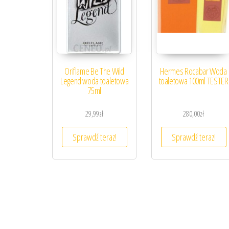
Oriflame Be The Wild
Hermes Rocabar Woda
Legend woda toaletowa
toaletowa 100ml TESTER
75ml
29,99
zł
280,00
zł
Sprawdź teraz!
Sprawdź teraz!