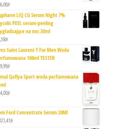
6,00
zł
iqpharm LIQ CG Serum Night 7%
lycolic PEEL serum-peeling
ygładzające na noc 30ml
,58
zł
ves Saint Laurent Y For Men Woda
erfumowana 100ml TESTER
9,99
zł
jmal Qafiya Sport woda perfumowana
5ml
4,00
zł
om Ford Concentrate Serum 20Ml
321,41
zł