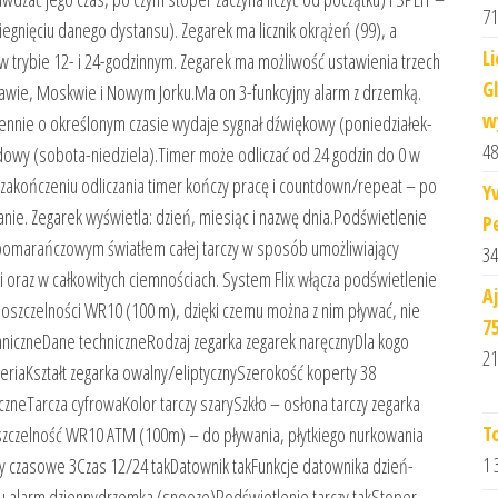
71
egnięciu danego dystansu). Zegarek ma licznik okrążeń (99), a
L
 trybie 12- i 24-godzinnym. Zegarek ma możliwość ustawienia trzech
G
zawie, Moskwie i Nowym Jorku.Ma on 3-funkcyjny alarm z drzemką.
w
iennie o określonym czasie wydaje sygnał dźwiękowy (poniedziałek-
48
dowy (sobota-niedziela).Timer może odliczać od 24 godzin do 0 w
akończeniu odliczania timer kończy pracę i countdown/repeat – po
Y
anie. Zegarek wyświetla: dzień, miesiąc i nazwę dnia.Podświetlenie
P
 pomarańczowym światłem całej tarczy w sposób umożliwiający
34
oraz w całkowitych ciemnościach. System Flix włącza podświetlenie
A
oszczelności WR10 (100 m), dzięki czemu można z nim pływać, nie
7
niczneDane techniczneRodzaj zegarka zegarek naręcznyDla kogo
21
riaKształt zegarka owalny/eliptycznySzerokość koperty 38
eTarcza cyfrowaKolor tarczy szarySzkło – osłona tarczy zegarka
T
czelność WR10 ATM (100m) – do pływania, płytkiego nurkowania
1 
y czasowe 3Czas 12/24 takDatownik takFunkcje datownika dzień-
mu alarm dziennydrzemka (snooze)Podświetlenie tarczy takStoper