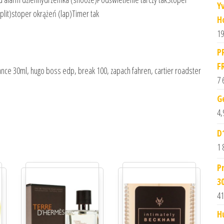
Y
lit)stoper okrążeń (lap)Timer tak
H
19
P
F
illiance 30ml, hugo boss edp, break 100, zapach fahren, cartier roadster
7 
G
4,
D
1 
P
3
41
H