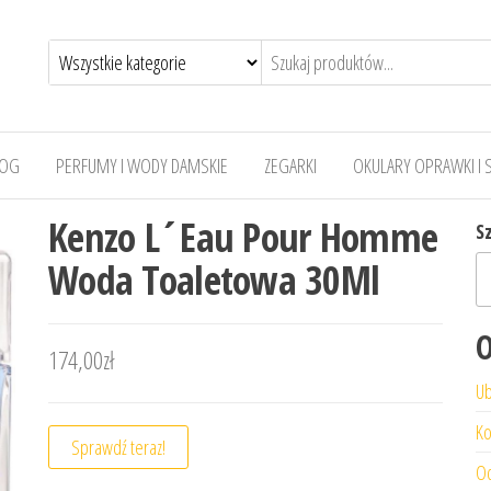
LOG
PERFUMY I WODY DAMSKIE
ZEGARKI
OKULARY OPRAWKI I 
Kenzo L´Eau Pour Homme
S
Woda Toaletowa 30Ml
O
174,00
zł
Ub
Ko
Sprawdź teraz!
Od