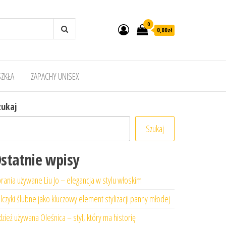
0
0,00zł
SZKŁA
ZAPACHY UNISEX
zukaj
Szukaj
statnie wpisy
rania używane Liu Jo – elegancja w stylu włoskim
lczyki ślubne jako kluczowy element stylizacji panny młodej
zież używana Oleśnica – styl, który ma historię