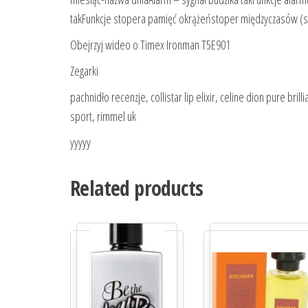
takFunkcje stopera pamięć okrążeństoper międzyczasów (sp
Obejrzyj wideo o Timex Ironman T5E901
Zegarki
pachnidło recenzje, collistar lip elixir, celine dion pure br
sport, rimmel uk
yyyyy
Related products