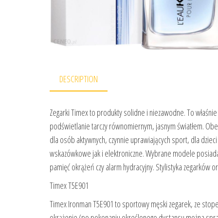
DESCRIPTION
Zegarki Timex to produkty solidne i niezawodne. To właśnie
podświetlanie tarczy równomiernym, jasnym światłem. Obec
dla osób aktywnych, czynnie uprawiających sport, dla dzieci
wskazówkowe jak i elektroniczne. Wybrane modele posiadają
pamięć okrążeń czy alarm hydracyjny. Stylistyka zegarków o
Timex T5E901
Timex Ironman T5E901 to sportowy męski zegarek, ze stope
okrążenie (po pokonaniu określonego dystansu można sprawd