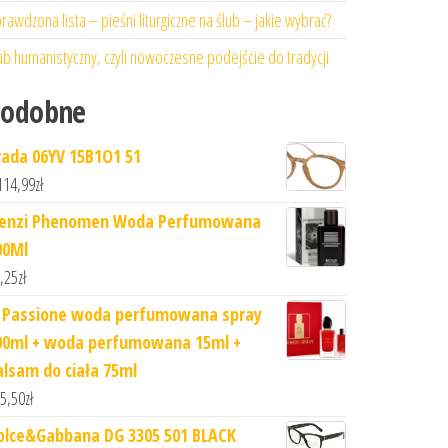
rawdzona lista – pieśni liturgiczne na ślub – jakie wybrać?
ub humanistyczny, czyli nowoczesne podejście do tradycji
Podobne
rada 06YV 15B1O1 51
114,99
zł
fenzi Phenomen Woda Perfumowana
00Ml
,25
zł
i Passione woda perfumowana spray
00ml + woda perfumowana 15ml +
alsam do ciała 75ml
5,50
zł
olce&Gabbana DG 3305 501 BLACK