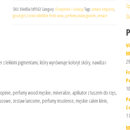
Sp
SKU:
84e80a1d9563
Category:
Ocieplenie i izolacja
Tags:
armani emporio
,
good girl
,
loreal infallible fresh wear
,
perfumy ariany grande
,
versace
Śl
V
M
29
r z lekkimi pigmentami, który wyrównuje koloryt skóry, nawilża i
F
P
10
 opinie, perfumy wood męskie, mineralize, aplikator z tuszem do rzęs,
P
rusowe, zestaw lancome, perfumy insolence, męskie calvin klein,
C
1 
M