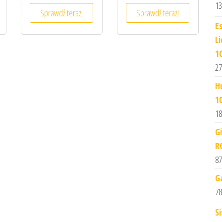
13
Sprawdź teraz!
Sprawdź teraz!
E
L
1
27
H
1
18
G
R
87
G
78
S