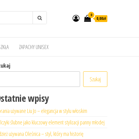
0
0,00zł
SZKŁA
ZAPACHY UNISEX
zukaj
Szukaj
statnie wpisy
rania używane Liu Jo – elegancja w stylu włoskim
lczyki ślubne jako kluczowy element stylizacji panny młodej
zież używana Oleśnica – styl, który ma historię