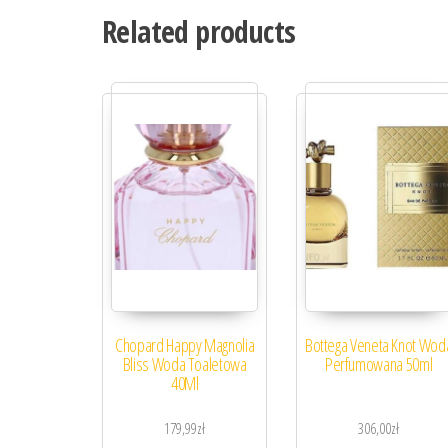
Related products
Chopard Happy Magnolia
Bottega Veneta Knot Wod
Bliss Woda Toaletowa
Perfumowana 50ml
40Ml
179,99
zł
306,00
zł