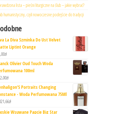
rawdzona lista – pieśni liturgiczne na ślub – jakie wybrać?
ub humanistyczny, czyli nowoczesne podejście do tradycji
Podobne
iva La Diva Szminka Do Ust Velvet
atte Liptint Orange
,00
zł
ranck Olivier Oud Touch Woda
erfumowana 100ml
2,00
zł
enhaligon'S Portraits Changing
onstance - Woda Perfumowana 75Ml
021,66
zł
ęskie Wsuwane Papcie Big Star