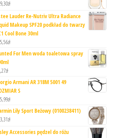
9,30
zł
stee Lauder Re-Nutriv Ultra Radiance
iquid Makeup SPF20 podkład do twarzy
C1 Cool Bone 30ml
5,56
zł
unted For Men woda toaletowa spray
00ml
,27
zł
iorgio Armani AR 318M 5001 49
OZMIAR S
5,99
zł
armin Lily Sport Beżowy (0100238411)
3,31
zł
isley Accessories pędzel do różu