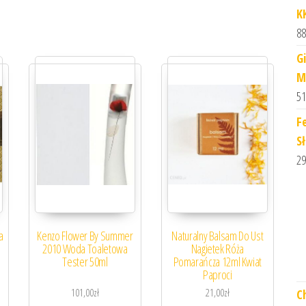
K
88
G
M
51
F
S
29
a
Kenzo Flower By Summer
Naturalny Balsam Do Ust
2010 Woda Toaletowa
Nagietek Róża
Tester 50ml
Pomarańcza 12ml Kwiat
Paproci
101,00
zł
21,00
zł
C