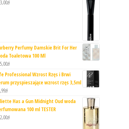
3,00
zł
urberry Perfumy Damskie Brit For Her
oda Toaletowa 100 Ml
5,00
zł
ife Professional Wzrost Rzęs i Brwi
erum przyspieszające wzrost rzęs 3,5ml
,99
zł
uliette Has a Gun Midnight Oud woda
erfumowana 100 ml TESTER
2,00
zł