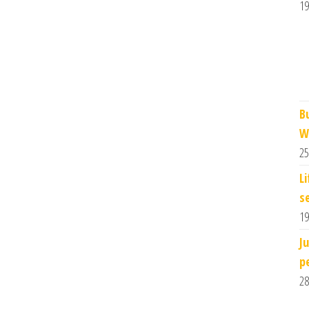
19
B
W
25
L
s
19
J
p
28