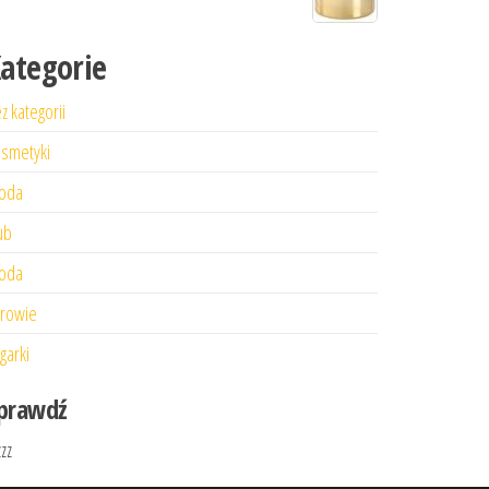
ategorie
z kategorii
smetyki
oda
ub
oda
rowie
garki
prawdź
zzz