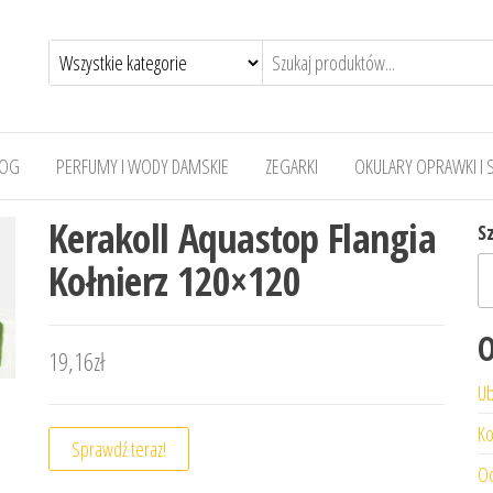
LOG
PERFUMY I WODY DAMSKIE
ZEGARKI
OKULARY OPRAWKI I 
Kerakoll Aquastop Flangia
S
Kołnierz 120×120
O
19,16
zł
Ub
Ko
Sprawdź teraz!
Od