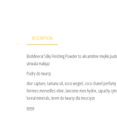
DESCRIPTION
BioMineral Silky Finishing Powder to aksamitnie miękki pude
utrwala makijaż.
Pudry do twarzy
dior capture, tamanu oil, iossi wegiel, coco chanel perfumy
hermes merveilles elixir, lancome men hydrix, zapachy cyt
loreal minerals, krem do twarzy dla mezczyzn
yyyyy