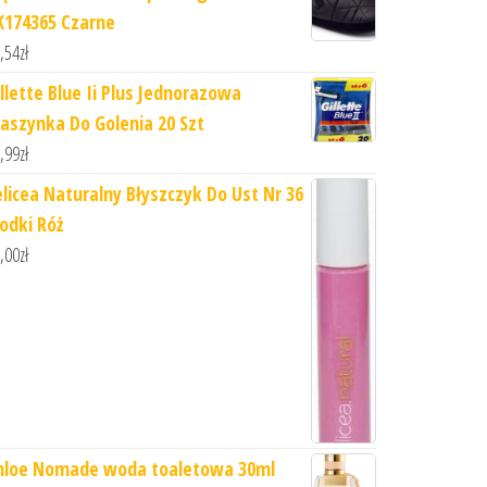
K174365 Czarne
,54
zł
illette Blue Ii Plus Jednorazowa
aszynka Do Golenia 20 Szt
,99
zł
elicea Naturalny Błyszczyk Do Ust Nr 36
łodki Róż
,00
zł
hloe Nomade woda toaletowa 30ml