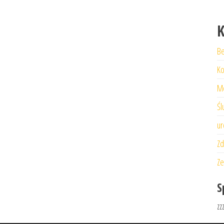
K
Be
Ko
M
Śl
ur
Zd
Ze
S
zz