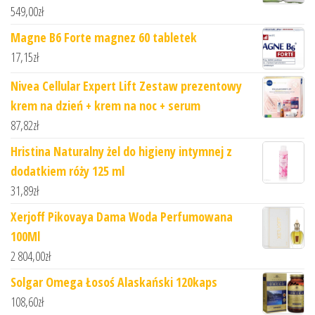
549,00
zł
Magne B6 Forte magnez 60 tabletek
17,15
zł
Nivea Cellular Expert Lift Zestaw prezentowy
krem na dzień + krem na noc + serum
87,82
zł
Hristina Naturalny żel do higieny intymnej z
dodatkiem róży 125 ml
31,89
zł
Xerjoff Pikovaya Dama Woda Perfumowana
100Ml
2 804,00
zł
Solgar Omega Łosoś Alaskański 120kaps
108,60
zł