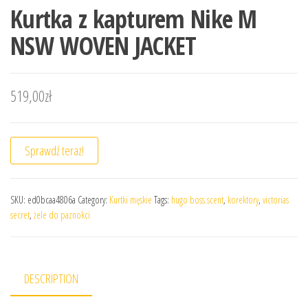
Kurtka z kapturem Nike M
NSW WOVEN JACKET
519,00
zł
Sprawdź teraz!
SKU:
ed0bcaa4806a
Category:
Kurtki męskie
Tags:
hugo boss scent
,
korektory
,
victorias
secret
,
żele do paznokci
DESCRIPTION