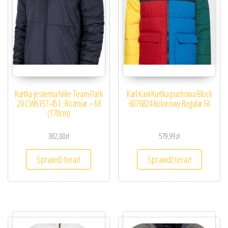
Kurtka jesienna Nike Team Park
Karl Kani Kurtka puchowa Block
20 CW6157-451 : Rozmiar – M
6076824 Kolorowy Regular Fit
(178cm)
382,00
zł
579,99
zł
Sprawdź teraz!
Sprawdź teraz!