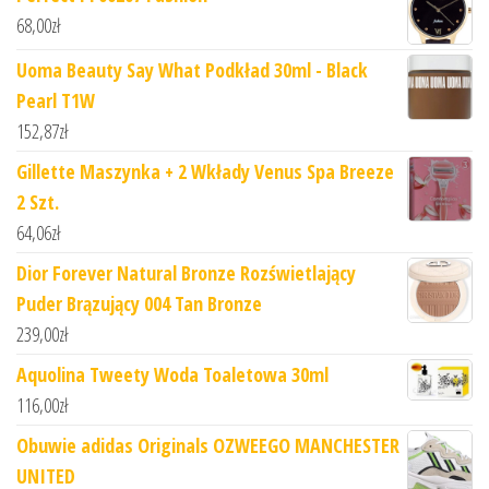
68,00
zł
Uoma Beauty Say What Podkład 30ml - Black
Pearl T1W
152,87
zł
Gillette Maszynka + 2 Wkłady Venus Spa Breeze
2 Szt.
64,06
zł
Dior Forever Natural Bronze Rozświetlający
Puder Brązujący 004 Tan Bronze
239,00
zł
Aquolina Tweety Woda Toaletowa 30ml
116,00
zł
Obuwie adidas Originals OZWEEGO MANCHESTER
UNITED