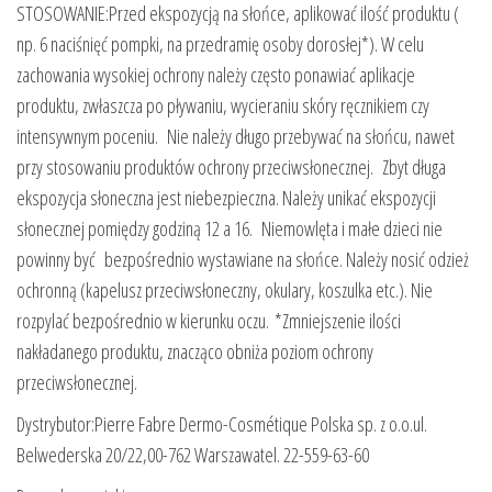
STOSOWANIE:Przed ekspozycją na słońce, aplikować ilość produktu (
np. 6 naciśnięć pompki, na przedramię osoby dorosłej*). W celu
zachowania wysokiej ochrony należy często ponawiać aplikacje
produktu, zwłaszcza po pływaniu, wycieraniu skóry ręcznikiem czy
intensywnym poceniu. Nie należy długo przebywać na słońcu, nawet
przy stosowaniu produktów ochrony przeciwsłonecznej. Zbyt długa
ekspozycja słoneczna jest niebezpieczna. Należy unikać ekspozycji
słonecznej pomiędzy godziną 12 a 16. Niemowlęta i małe dzieci nie
powinny być bezpośrednio wystawiane na słońce. Należy nosić odzież
ochronną (kapelusz przeciwsłoneczny, okulary, koszulka etc.). Nie
rozpylać bezpośrednio w kierunku oczu. *Zmniejszenie ilości
nakładanego produktu, znacząco obniża poziom ochrony
przeciwsłonecznej.
Dystrybutor:Pierre Fabre Dermo-Cosmétique Polska sp. z o.o.ul.
Belwederska 20/22,00-762 Warszawatel. 22-559-63-60