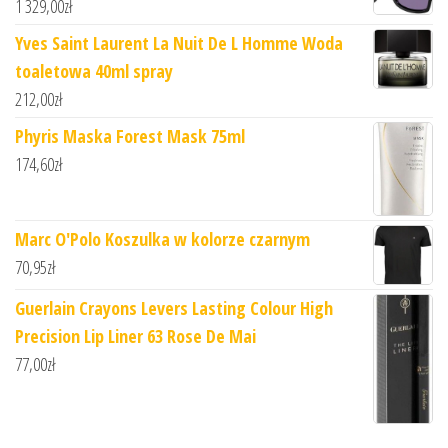
1 329,00
zł
Yves Saint Laurent La Nuit De L Homme Woda
toaletowa 40ml spray
212,00
zł
Phyris Maska Forest Mask 75ml
174,60
zł
Marc O'Polo Koszulka w kolorze czarnym
70,95
zł
Guerlain Crayons Levers Lasting Colour High
Precision Lip Liner 63 Rose De Mai
77,00
zł