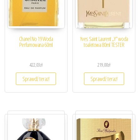
Chanel No 19 Woda
Yves Saint Laurent „Y” woda
Perfumowana 60ml
toaletowa 80ml TESTER
422,03
zł
219,00
zł
Sprawdź teraz!
Sprawdź teraz!