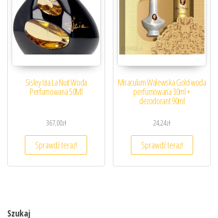
Sisley Izia La Nuit Woda
Miraculum Walewska Gold woda
Perfumowana 50Ml
perfumowana 30ml +
dezodorant 90ml
367,00
zł
24,24
zł
Sprawdź teraz!
Sprawdź teraz!
Szukaj