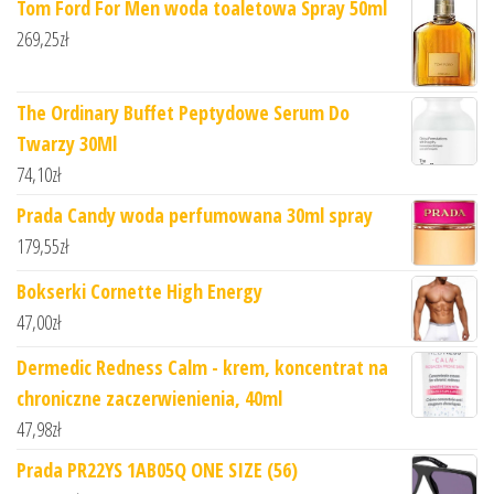
Tom Ford For Men woda toaletowa Spray 50ml
269,25
zł
The Ordinary Buffet Peptydowe Serum Do
Twarzy 30Ml
74,10
zł
Prada Candy woda perfumowana 30ml spray
179,55
zł
Bokserki Cornette High Energy
47,00
zł
Dermedic Redness Calm - krem, koncentrat na
chroniczne zaczerwienienia, 40ml
47,98
zł
Prada PR22YS 1AB05Q ONE SIZE (56)