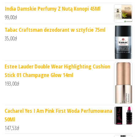
India Damskie Perfumy Z Nutą Konopi 45Ml
99,00
zł
Tabac Craftsman dezodorant w sztyfcie 75ml
35,00
zł
Estee Lauder Double Wear Highlighting Cushion
Stick 01 Champagne Glow 14ml
193,00
zł
Cacharel Yes I Am Pink First Woda Perfumowana
50Ml
147,53
zł