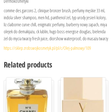
Dermokosmetyki
comme des garcons 2, clinique bronzer brush, perfumy męskie 33 ml,
indola silver shampoo, men hd, panthenol żel, typ urody jesień kolory,
liz claiborne curve chill, enigmatic perfumy, burberry nowy zapach, miya
olejek do demakijażu, ck lublin, hugo boss energise douglas, bielenda
żel do mycia twarzy fresh juice, diorshow waterproof, do masażu twarzy
https://sklep.zrobswojkosmetyk.pl/pl/c/Olej-palmowy/109
Related products