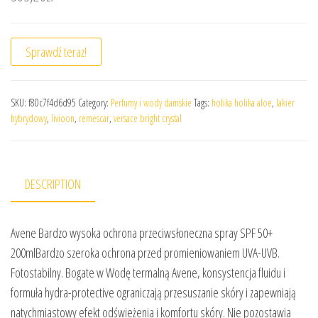
Sprawdź teraz!
SKU:
f80c7f4d6d95
Category:
Perfumy i wody damskie
Tags:
holika holika aloe
,
lakier
hybrydowy
,
livioon
,
remescar
,
versace bright crystal
DESCRIPTION
Avene Bardzo wysoka ochrona przeciwsłoneczna spray SPF 50+
200mlBardzo szeroka ochrona przed promieniowaniem UVA-UVB.
Fotostabilny. Bogate w Wodę termalną Avene, konsystencja fluidu i
formuła hydra-protective ograniczają przesuszanie skóry i zapewniają
natychmiastowy efekt odświeżenia i komfortu skóry. Nie pozostawia