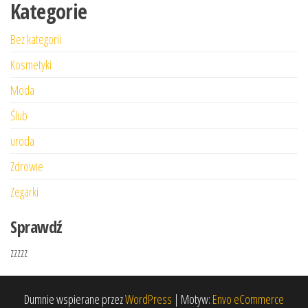
Kategorie
Bez kategorii
Kosmetyki
Moda
Ślub
uroda
Zdrowie
Zegarki
Sprawdź
zzzzz
Dumnie wspierane przez
WordPress
|
Motyw:
Envo eCommerce