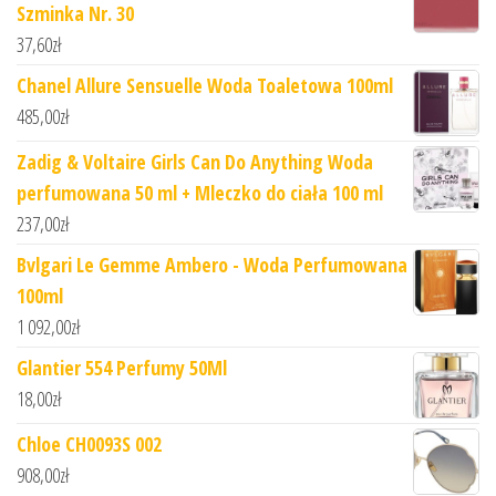
Szminka Nr. 30
37,60
zł
Chanel Allure Sensuelle Woda Toaletowa 100ml
485,00
zł
Zadig & Voltaire Girls Can Do Anything Woda
perfumowana 50 ml + Mleczko do ciała 100 ml
237,00
zł
Bvlgari Le Gemme Ambero - Woda Perfumowana
100ml
1 092,00
zł
Glantier 554 Perfumy 50Ml
18,00
zł
Chloe CH0093S 002
908,00
zł