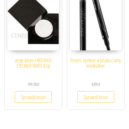
serge lutens FARD KHOL
Revers eyeliner w pisaku czarny
EYELINER WHITE 4,5g
kredka liner
199,00
zł
4,89
zł
Sprawdź teraz!
Sprawdź teraz!