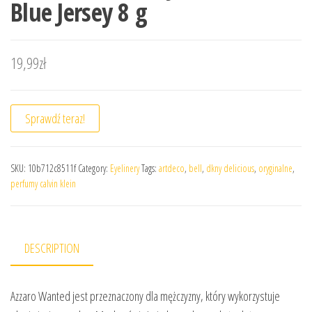
Blue Jersey 8 g
19,99
zł
Sprawdź teraz!
SKU:
10b712c8511f
Category:
Eyelinery
Tags:
artdeco
,
bell
,
dkny delicious
,
oryginalne
,
perfumy calvin klein
DESCRIPTION
Azzaro Wanted jest przeznaczony dla mężczyzny, który wykorzystuje