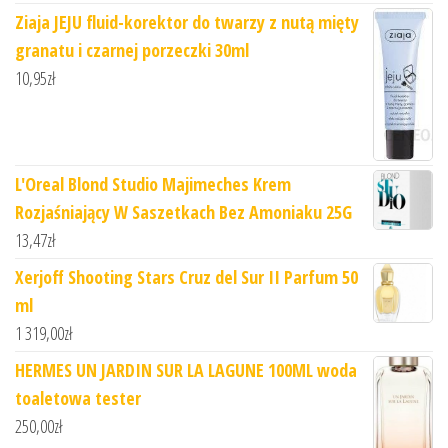
Ziaja JEJU fluid-korektor do twarzy z nutą mięty
granatu i czarnej porzeczki 30ml
10,95
zł
L'Oreal Blond Studio Majimeches Krem
Rozjaśniający W Saszetkach Bez Amoniaku 25G
13,47
zł
Xerjoff Shooting Stars Cruz del Sur II Parfum 50
ml
1 319,00
zł
HERMES UN JARDIN SUR LA LAGUNE 100ML woda
toaletowa tester
250,00
zł