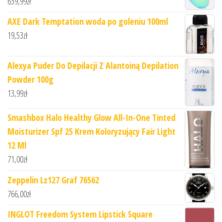
639,99
zł
AXE Dark Temptation woda po goleniu 100ml
19,53
zł
Alexya Puder Do Depilacji Z Alantoiną Depilation
Powder 100g
13,99
zł
Smashbox Halo Healthy Glow All-In-One Tinted
Moisturizer Spf 25 Krem Koloryzujący Fair Light
12 Ml
71,00
zł
Zeppelin Lz127 Graf 76562
766,00
zł
INGLOT Freedom System Lipstick Square