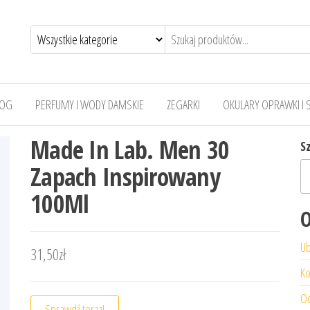
LOG
PERFUMY I WODY DAMSKIE
ZEGARKI
OKULARY OPRAWKI I 
Made In Lab. Men 30
S
Zapach Inspirowany
100Ml
O
Ub
31,50
zł
Ko
Od
Sprawdź teraz!