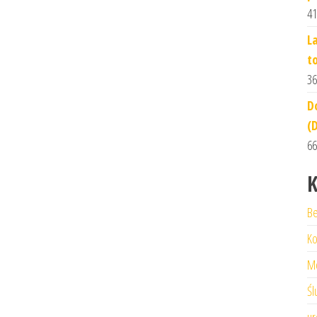
41
L
t
36
D
(
66
K
Be
Ko
M
Śl
ur