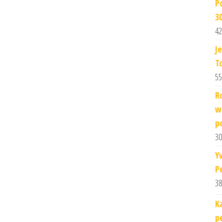
P
3
42
J
T
55
R
w
p
30
Y
P
38
K
p