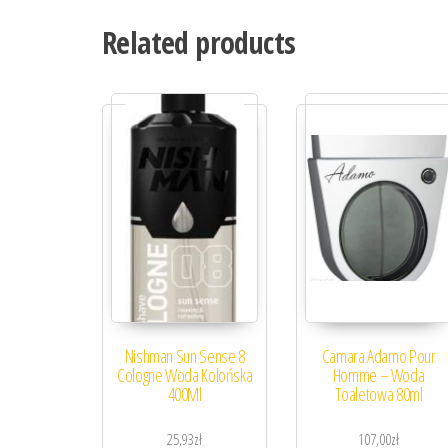
Related products
Nishman Sun Sense 8
Camara Adamo Pour
Cologne Woda Kolońska
Homme – Woda
400Ml
Toaletowa 80ml
25,93
zł
107,00
zł