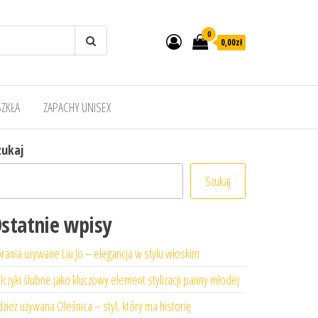
0
0,00zł
SZKŁA
ZAPACHY UNISEX
zukaj
Szukaj
statnie wpisy
rania używane Liu Jo – elegancja w stylu włoskim
lczyki ślubne jako kluczowy element stylizacji panny młodej
zież używana Oleśnica – styl, który ma historię