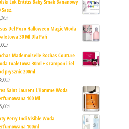
olski Lek Entitis Baby Smak Bananowy
0 Sasz.
,26
zł
esus Del Pozo Halloween Magic Woda
oaletowa 30 Ml Dla Pań
,00
zł
ochas Mademoiselle Rochas Couture
oda toaletowa 30ml + szampon i żel
od prysznic 200ml
8,00
zł
ves Saint Laurent L'Homme Woda
erfumowana 100 Ml
5,00
zł
aty Perry Indi Visible Woda
erfumowana 100ml