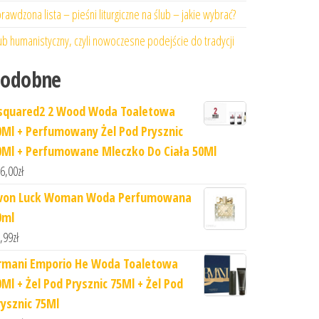
rawdzona lista – pieśni liturgiczne na ślub – jakie wybrać?
ub humanistyczny, czyli nowoczesne podejście do tradycji
Podobne
squared2 2 Wood Woda Toaletowa
0Ml + Perfumowany Żel Pod Prysznic
0Ml + Perfumowane Mleczko Do Ciała 50Ml
6,00
zł
von Luck Woman Woda Perfumowana
0ml
,99
zł
rmani Emporio He Woda Toaletowa
0Ml + Żel Pod Prysznic 75Ml + Żel Pod
rysznic 75Ml