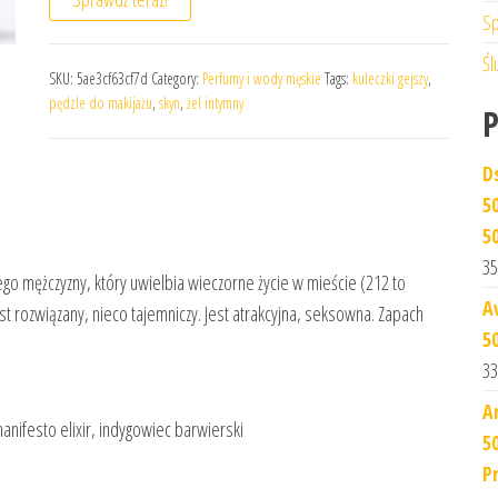
Sp
Śl
SKU:
5ae3cf63cf7d
Category:
Perfumy i wody męskie
Tags:
kuleczki gejszy
,
pędzle do makijażu
,
skyn
,
żel intymny
D
5
5
35
dego mężczyzny, który uwielbia wieczorne życie w mieście (212 to
A
 rozwiązany, nieco tajemniczy. Jest atrakcyjna, seksowna. Zapach
5
33
A
anifesto elixir, indygowiec barwierski
5
P