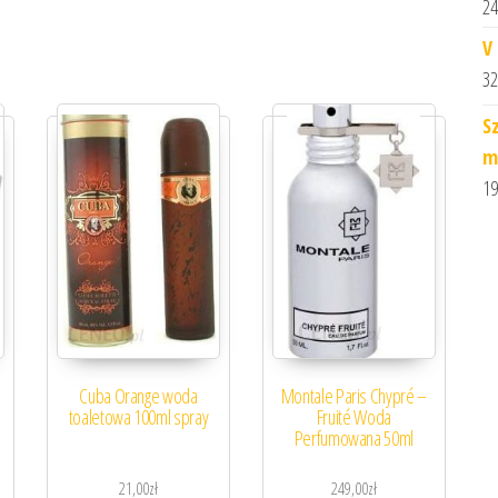
24
V
32
S
m
19
Cuba Orange woda
Montale Paris Chypré –
toaletowa 100ml spray
Fruité Woda
Perfumowana 50ml
21,00
zł
249,00
zł