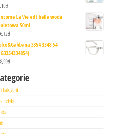
,10
zł
ancome La Vie edt belle woda
oaletowa 50ml
6,12
zł
olce&Gabbana 3354 3348 54
DG3354334854)
8,99
zł
ategorie
z kategorii
smetyki
oda
ub
oda