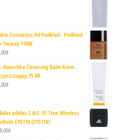
okie Cosmetics Hd Podkład - Podkład
o Twarzy 110W
,00
zł
r. Hauschka Cleansing Balm Krem
czyszczający 75 Ml
,00
zł
didas adidas Z.N.E. 01 True Wireless
arbuds EY5116 (EY5116)
8,00
zł