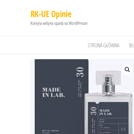
RK-UE Opinie
Kolejna witryna oparta na WordPressie
STRONA GŁÓWNA
B