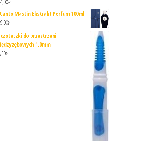
4,00
zł
 Canto Mastin Ekstrakt Perfum 100ml
9,00
zł
zczoteczki do przestrzeni
iędzyzębowych 1,0mm
,00
zł