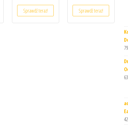
Sprawdź teraz!
Sprawdź teraz!
K
D
79
D
O
63
a
E
42