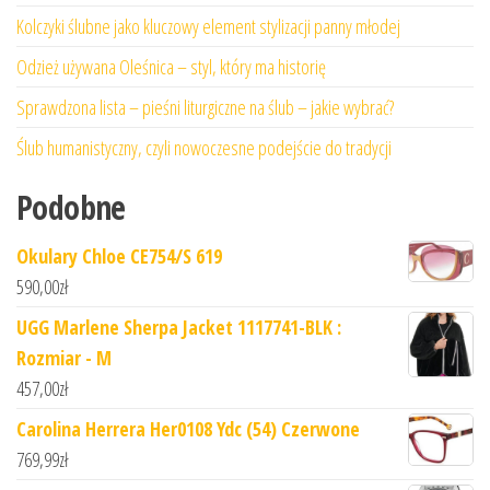
Kolczyki ślubne jako kluczowy element stylizacji panny młodej
Odzież używana Oleśnica – styl, który ma historię
Sprawdzona lista – pieśni liturgiczne na ślub – jakie wybrać?
Ślub humanistyczny, czyli nowoczesne podejście do tradycji
Podobne
Okulary Chloe CE754/S 619
590,00
zł
UGG Marlene Sherpa Jacket 1117741-BLK :
Rozmiar - M
457,00
zł
Carolina Herrera Her0108 Ydc (54) Czerwone
769,99
zł