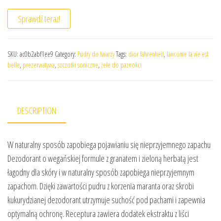
Sprawdź teraz!
SKU:
ac0b2abf1ee9
Category:
Pudry do twarzy
Tags:
dior fahrenheit
,
lancome la vie est
belle
,
prezerwatywa
,
szczotki soniczne
,
żele do paznokci
DESCRIPTION
W naturalny sposób zapobiega pojawianiu się nieprzyjemnego zapachu
Dezodorant o wegańskiej formule z granatem i zieloną herbatą jest
łagodny dla skóry i w naturalny sposób zapobiega nieprzyjemnym
zapachom. Dzięki zawartości pudru z korzenia maranta oraz skrobi
kukurydzianej dezodorant utrzymuje suchość pod pachami i zapewnia
optymalną ochronę. Receptura zawiera dodatek ekstraktu z liści