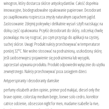
winogron, który dostarcza skórze antyoksydantów. Całość dopełnia
innowacyjne, biodegradowalne opakowanie papierowe. Dezodorant
po zaaplikowaniu rozpieszcza zmysły naturalnym zapachem jagód.
Zastosowanie: Zdejmij pokrywkę i delikatnie wysuń sztyft naciskając na
dolną część opakowania. Przyłóż dezodorant do skóry, odczekaj chwilę
pozwalając mu się rozgrzać, po czym przystąp do aplikacji na czystej,
suchej skórze. Uwagi: Produkt należy przechowywać w temperaturze
poniżej 32°C. Nie wolno stosować na podrażnioną, uszkodzoną skórę.
Jeśli zaobserwujesz pojawienie się podrażnienia lub wysypki,
zaprzestań używania produktu. Produkt odpowiedni wyłącznie do użytku
zewnętrznego. Należy przechowywać poza zasięgiem dzieci.
Antyperspiranty i dezodoranty damskie
perfumy elizabeth arden opinie, primer pod makijaż, diesel only the
brave opinie, colorstay medium beige, loewe solo cedro, korektor
catrice odcienie, obsession night for men, madame isabelle la rive,