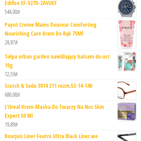
Edifice EF-527D-2AVUEF
544,00
zł
Payot Creme Mains Douceur Comforting
Nourishing Care Krem Do Rąk 75Ml
28,87
zł
Tołpa urban garden nawilżający balsam do ust
10g
12,59
zł
Scotch & Soda 3014 211 rozm.53-14-140
680,00
zł
L'Oreal Krem-Maska Do Twarzy Na Noc Skin
Expert 50 Ml
19,89
zł
Bourjois Liner Feutre Ultra Black Liner we