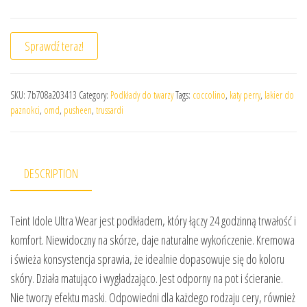
Sprawdź teraz!
SKU:
7b708a203413
Category:
Podkłady do twarzy
Tags:
coccolino
,
katy perry
,
lakier do
paznokci
,
omd
,
pusheen
,
trussardi
DESCRIPTION
Teint Idole Ultra Wear jest podkładem, który łączy 24 godzinną trwałość i
komfort. Niewidoczny na skórze, daje naturalne wykończenie. Kremowa
i świeża konsystencja sprawia, że idealnie dopasowuje się do koloru
skóry. Działa matująco i wygładzająco. Jest odporny na pot i ścieranie.
Nie tworzy efektu maski. Odpowiedni dla każdego rodzaju cery, również