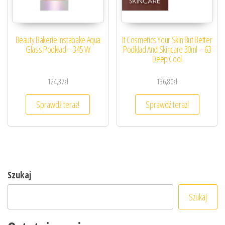
Beauty Bakerie Instabake Aqua
It Cosmetics Your Skin But Better
Glass Podkład – 345 W
Podkład And Skincare 30ml – 63
Deep Cool
124,37
zł
136,80
zł
Sprawdź teraz!
Sprawdź teraz!
Szukaj
Szukaj