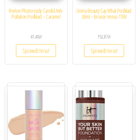
Revlon Photoready Candid Anti-
Uoma Beauty Say What Podkład
Pollution Podkład – Caramel
30ml – Bronze Venus T3W
41,40
zł
152,87
zł
Sprawdź teraz!
Sprawdź teraz!