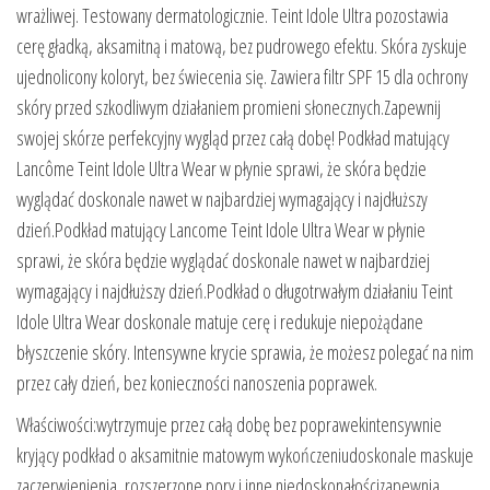
wrażliwej. Testowany dermatologicznie. Teint Idole Ultra pozostawia
cerę gładką, aksamitną i matową, bez pudrowego efektu. Skóra zyskuje
ujednolicony koloryt, bez świecenia się. Zawiera filtr SPF 15 dla ochrony
skóry przed szkodliwym działaniem promieni słonecznych.Zapewnij
swojej skórze perfekcyjny wygląd przez całą dobę! Podkład matujący
Lancôme Teint Idole Ultra Wear w płynie sprawi, że skóra będzie
wyglądać doskonale nawet w najbardziej wymagający i najdłuższy
dzień.Podkład matujący Lancome Teint Idole Ultra Wear w płynie
sprawi, że skóra będzie wyglądać doskonale nawet w najbardziej
wymagający i najdłuższy dzień.Podkład o długotrwałym działaniu Teint
Idole Ultra Wear doskonale matuje cerę i redukuje niepożądane
błyszczenie skóry. Intensywne krycie sprawia, że możesz polegać na nim
przez cały dzień, bez konieczności nanoszenia poprawek.
Właściwości:wytrzymuje przez całą dobę bez poprawekintensywnie
kryjący podkład o aksamitnie matowym wykończeniudoskonale maskuje
zaczerwienienia, rozszerzone pory i inne niedoskonałościzapewnia