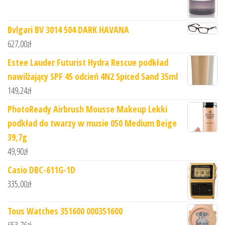
Bvlgari BV 3014 504 DARK HAVANA
627,00
zł
Estee Lauder Futurist Hydra Rescue podkład
nawilżający SPF 45 odcień 4N2 Spiced Sand 35ml
149,24
zł
PhotoReady Airbrush Mousse Makeup Lekki
podkład do twarzy w musie 050 Medium Beige
39,7g
49,90
zł
Casio DBC-611G-1D
335,00
zł
Tous Watches 351600 000351600
653,76
zł