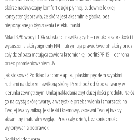
skórze nadzwyczajny komfort dzięki płynnej, cudownie lekkiej
konsystencjisprawia, że skóra jest aksamitnie gładka, bez
niepożądanego błyszczenia i efektu maski
Skład:37% wody i 10% substancji nawilżających – redukcja szorstkości i
wysuszenia skórypigmenty NAI – utrzymują prawidłowe pH skóry przez
cały dzieńbaza matująca zawiera krzemionkę i perlitSPF 15 – ochrona
przed promieniowaniem UV
Jak stosować:Podkład Lancome aplikuj płaskim pędzlem szybkimi
ruchami na dobrze nawilżoną skórę. Przechodź od środka twarzy w
kierunku zewnętrznym. Unikaj nakładania zbyt dużej ilości produktu.Nałóż
go na czystą skórę twarzy, a wszystkie przebarwienia i zmarszczki na
Twojej twarzy znikną. Jest lekki i kremowy, zapewni Twojej twarzy
aksamitny i naturalny wygląd. Przez cały dzień, bez konieczności
wykonywania poprawek
Podkłady do twarzy