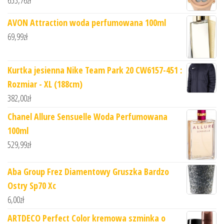
AVON Attraction woda perfumowana 100ml
69,99
zł
Kurtka jesienna Nike Team Park 20 CW6157-451 :
Rozmiar - XL (188cm)
382,00
zł
Chanel Allure Sensuelle Woda Perfumowana
100ml
529,99
zł
Aba Group Frez Diamentowy Gruszka Bardzo
Ostry Sp70 Xc
6,00
zł
ARTDECO Perfect Color kremowa szminka o