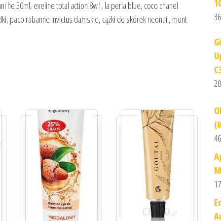
1
 he 50ml, eveline total action 8w1, la perla blue, coco chanel
36
i, paco rabanne invictus damskie, cążki do skórek neonail, mont
G
U
C
20
O
(
46
A
M
17
E
A