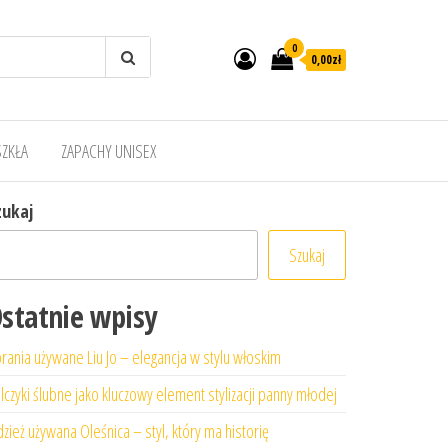
0
0,00zł
SZKŁA
ZAPACHY UNISEX
zukaj
Szukaj
statnie wpisy
rania używane Liu Jo – elegancja w stylu włoskim
lczyki ślubne jako kluczowy element stylizacji panny młodej
zież używana Oleśnica – styl, który ma historię