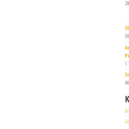
28
O
50
A
P
1 
S
66
K
Be
Ko