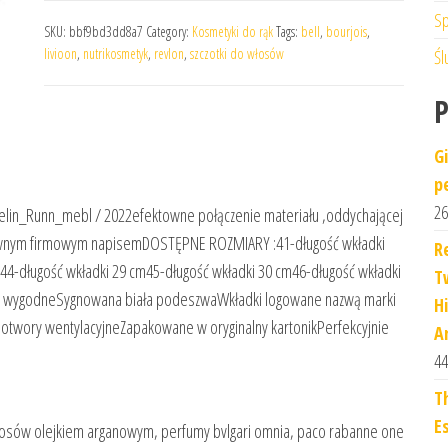
Sp
SKU:
bbf9bd3dd8a7
Category:
Kosmetyki do rąk
Tags:
bell
,
bourjois
,
livioon
,
nutrikosmetyk
,
revlon
,
szczotki do włosów
Śl
G
p
26
in_Runn_mebl / 2022efektowne połączenie materiału ,oddychającej
ktownym firmowym napisemDOSTĘPNE ROZMIARY :41-długość wkładki
R
m44-długość wkładki 29 cm45-długość wkładki 30 cm46-długość wkładki
T
i wygodneSygnowana biała podeszwaWkładki logowane nazwą marki
H
twory wentylacyjneZapakowane w oryginalny kartonikPerfekcyjnie
A
44
T
E
włosów olejkiem arganowym, perfumy bvlgari omnia, paco rabanne one