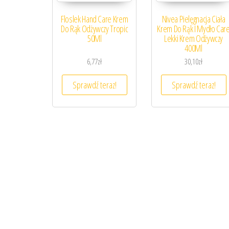
Floslek Hand Care Krem
Nivea Pielęgnacja Ciała
Do Rąk Odżywczy Tropic
Krem Do Rąk I Mydło Car
50Ml
Lekki Krem Odżywczy
400Ml
6,77
zł
30,10
zł
Sprawdź teraz!
Sprawdź teraz!