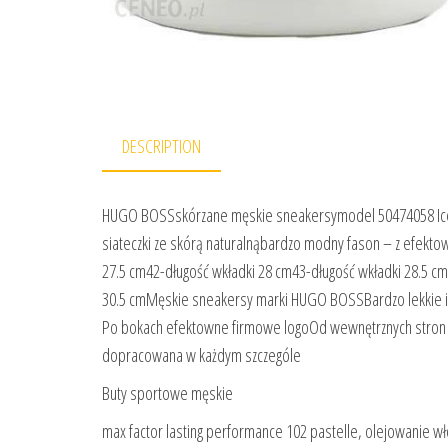
DESCRIPTION
HUGO BOSSskórzane męskie sneakersymodel 50474058 Icel
siateczki ze skórą naturalnąbardzo modny fason – z efe
27.5 cm42-długość wkładki 28 cm43-długość wkładki 28.5 c
30.5 cmMęskie sneakersy marki HUGO BOSSBardzo lekkie 
Po bokach efektowne firmowe logoOd wewnętrznych stron o
dopracowana w każdym szczególe
Buty sportowe męskie
max factor lasting performance 102 pastelle, olejowanie 