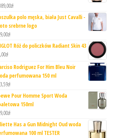
189,00
zł
oszulka polo męska, biała Just Cavalli -
łoto srebrne logo
9,00
zł
NGLOT Róż do policzków Radiant Skin 43
,00
zł
arciso Rodriguez For Him Bleu Noir
oda perfumowana 150 ml
3,59
zł
oewe Pour Homme Sport Woda
oaletowa 150ml
9,00
zł
uliette Has a Gun Midnight Oud woda
erfumowana 100 ml TESTER