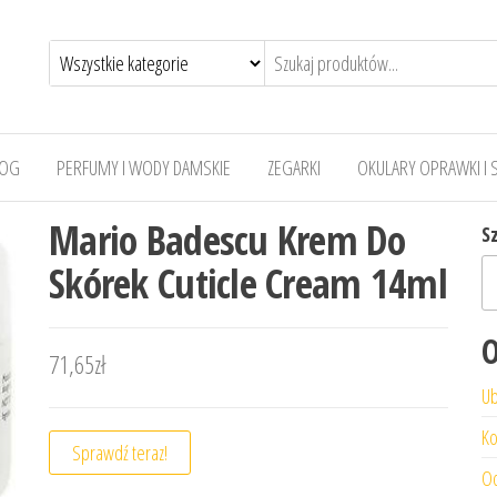
LOG
PERFUMY I WODY DAMSKIE
ZEGARKI
OKULARY OPRAWKI I 
Mario Badescu Krem Do
S
Skórek Cuticle Cream 14ml
O
71,65
zł
Ub
Ko
Sprawdź teraz!
Od