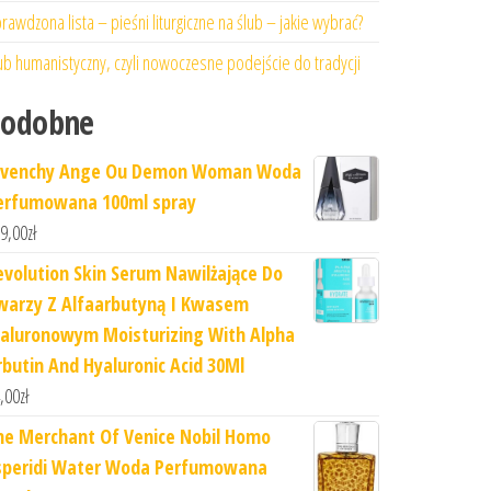
rawdzona lista – pieśni liturgiczne na ślub – jakie wybrać?
ub humanistyczny, czyli nowoczesne podejście do tradycji
Podobne
ivenchy Ange Ou Demon Woman Woda
erfumowana 100ml spray
9,00
zł
evolution Skin Serum Nawilżające Do
warzy Z Alfaarbutyną I Kwasem
ialuronowym Moisturizing With Alpha
rbutin And Hyaluronic Acid 30Ml
,00
zł
he Merchant Of Venice Nobil Homo
speridi Water Woda Perfumowana