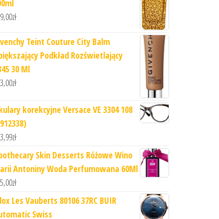
00ml
9,00
zł
ivenchy Teint Couture City Balm
piększający Podkład Rozświetlający
345 30 Ml
3,00
zł
kulary korekcyjne Versace VE 3304 108
6912338)
3,99
zł
pothecary Skin Desserts Różowe Wino
arii Antoniny Woda Perfumowana 60Ml
5,00
zł
dox Les Vauberts 80106 37RC BUIR
utomatic Swiss