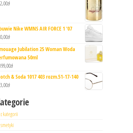
2,00
zł
buwie Nike WMNS AIR FORCE 1 '07
0,00
zł
mouage Jubilation 25 Woman Woda
erfumowana 50ml
199,00
zł
cotch & Soda 1017 403 rozm.51-17-140
3,00
zł
ategorie
z kategorii
smetyki