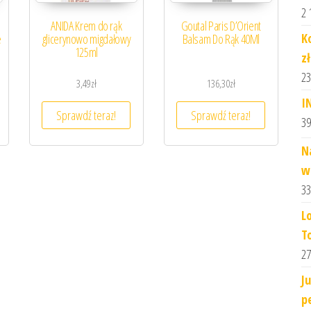
2 
ANIDA Krem do rąk
Goutal Paris D’Orient
K
e
glicerynowo migdałowy
Balsam Do Rąk 40Ml
125ml
z
23
3,49
zł
136,30
zł
I
Sprawdź teraz!
Sprawdź teraz!
39
N
w
33
L
T
27
J
p