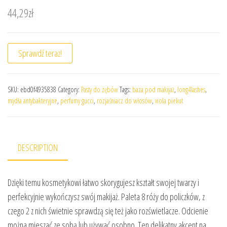
44,29
zł
Sprawdź teraz!
SKU:
ebd0f4935838
Category:
Pasty do zębów
Tags:
baza pod makijaż
,
long4lashes
,
mydła antybakteryjne
,
perfumy gucci
,
rozjaśniacz do włosów
,
viola piekut
DESCRIPTION
Dzięki temu kosmetykowi łatwo skorygujesz kształt swojej twarzy i
perfekcyjnie wykończysz swój makijaż. Paleta 8 róży do policzków, z
czego 2 z nich świetnie sprawdzą się też jako rozświetlacze. Odcienie
można mieszać ze sobą lub używać osobno. Ten delikatny akcent na