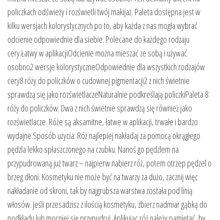
policzkach odświeży i rozświetli twój makijaż. Paleta dostępna jest w
kilku wersjach kolorystycznych po to, aby każda z nas mogła wybrać
odcienie odpowiednie dla siebie. Polecane do każdego rodzaju
cery.Łatwy w aplikacjiOdcienie można mieszać ze sobą i używać
osobno2 wersje kolorystyczneOdpowiednie dla wszystkich rodzajów
cery8 róży do policzków o cudownej pigmentacji2 z nich świetnie
sprawdzą się jako rozświetlaczeNaturalnie podkreślają policzkiPaleta 8
róży do policzków. Dwa z nich świetnie sprawdzą się również jako
rozświetlacze. Róże są aksamitne, łatwe w aplikacji, trwałe i bardzo
wydajne.Sposób użycia: Róż najlepiej nakładaj za pomocą okrągłego
pędzla lekko spłaszczonego na czubku. Nanoś go pędzlem na
przypudrowaną już twarz – najpierw nabierz róż, potem otrzep pędzel o
brzeg dłoni. Kosmetyku nie może być na twarzy za dużo, zacznij więc
nakładanie od skroni, tak by najgrubsza warstwa została pod linią
włosów. Jeśli przesadzisz z ilością kosmetyku, zbierz nadmiar gąbką do
podkładu lub mocniej się przypudruj. Aplikując róż należy pamiętać, by