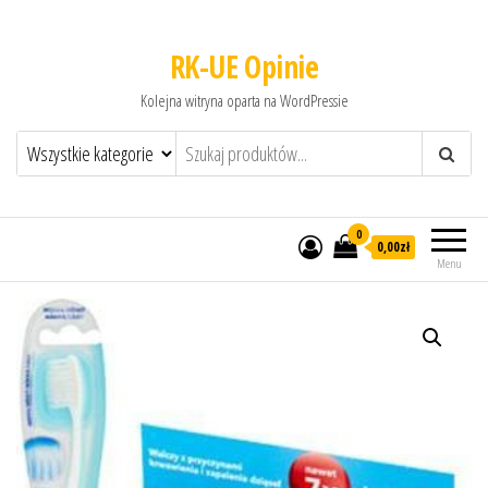
RK-UE Opinie
Kolejna witryna oparta na WordPressie
0
0,00zł
Menu