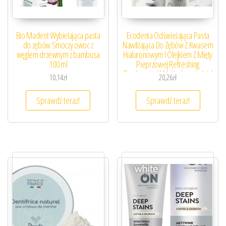
Bio Madent Wybielająca pasta
Ecodenta Odświeżająca Pasta
do zębów Smoczy owoc z
Nawilżająca Do Zębów Z Kwasem
węglem drzewnym z bambusa
Hialuronowym I Olejkiem Z Mięty
100 ml
Pieprzowej Refreshing
Toothpaste With Hyaluronic Acid
10,14
zł
20,26
zł
And
Sprawdź teraz!
Sprawdź teraz!