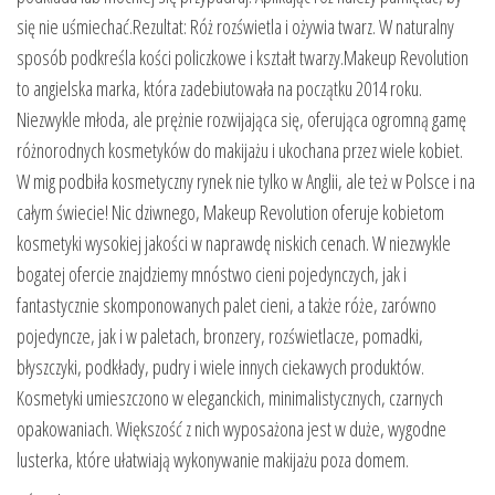
się nie uśmiechać.Rezultat: Róż rozświetla i ożywia twarz. W naturalny
sposób podkreśla kości policzkowe i kształt twarzy.Makeup Revolution
to angielska marka, która zadebiutowała na początku 2014 roku.
Niezwykle młoda, ale prężnie rozwijająca się, oferująca ogromną gamę
różnorodnych kosmetyków do makijażu i ukochana przez wiele kobiet.
W mig podbiła kosmetyczny rynek nie tylko w Anglii, ale też w Polsce i na
całym świecie! Nic dziwnego, Makeup Revolution oferuje kobietom
kosmetyki wysokiej jakości w naprawdę niskich cenach. W niezwykle
bogatej ofercie znajdziemy mnóstwo cieni pojedynczych, jak i
fantastycznie skomponowanych palet cieni, a także róże, zarówno
pojedyncze, jak i w paletach, bronzery, rozświetlacze, pomadki,
błyszczyki, podkłady, pudry i wiele innych ciekawych produktów.
Kosmetyki umieszczono w eleganckich, minimalistycznych, czarnych
opakowaniach. Większość z nich wyposażona jest w duże, wygodne
lusterka, które ułatwiają wykonywanie makijażu poza domem.