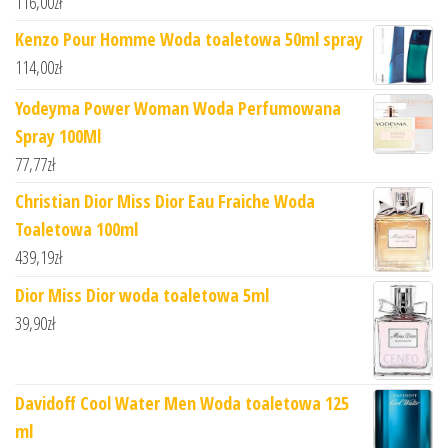
116,00
zł
Kenzo Pour Homme Woda toaletowa 50ml spray
114,00
zł
Yodeyma Power Woman Woda Perfumowana
Spray 100Ml
77,77
zł
Christian Dior Miss Dior Eau Fraiche Woda
Toaletowa 100ml
439,19
zł
Dior Miss Dior woda toaletowa 5ml
39,90
zł
Davidoff Cool Water Men Woda toaletowa 125
ml