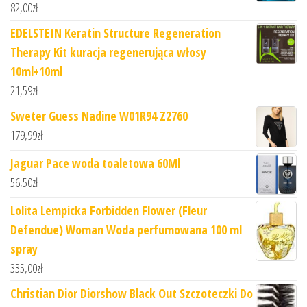
82,00
zł
EDELSTEIN Keratin Structure Regeneration
Therapy Kit kuracja regenerująca włosy
10ml+10ml
21,59
zł
Sweter Guess Nadine W01R94 Z2760
179,99
zł
Jaguar Pace woda toaletowa 60Ml
56,50
zł
Lolita Lempicka Forbidden Flower (Fleur
Defendue) Woman Woda perfumowana 100 ml
spray
335,00
zł
Christian Dior Diorshow Black Out Szczoteczki Do