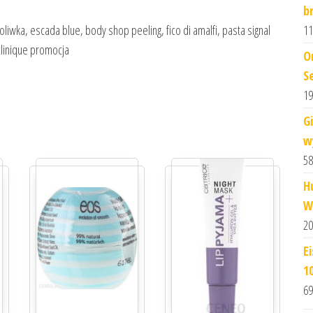
b
11
oliwka, escada blue, body shop peeling, fico di amalfi, pasta signal
 clinique promocja
O
S
19
G
w
58
H
W
20
E
1
69