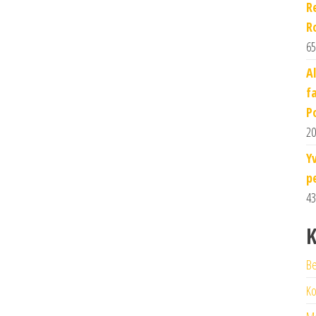
R
R
65
A
f
P
20
Y
p
43
K
Be
Ko