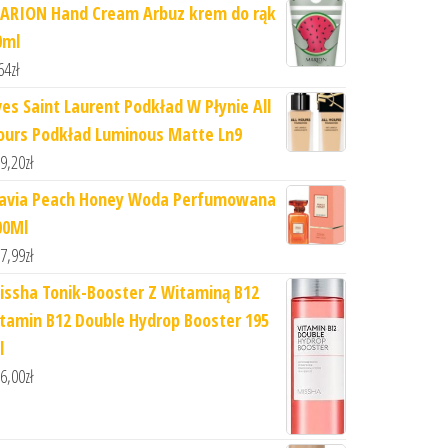
ARION Hand Cream Arbuz krem do rąk
0ml
64
zł
ves Saint Laurent Podkład W Płynie All
ours Podkład Luminous Matte Ln9
9,20
zł
lavia Peach Honey Woda Perfumowana
00Ml
7,99
zł
issha Tonik-Booster Z Witaminą B12
itamin B12 Double Hydrop Booster 195
l
6,00
zł