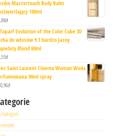
esibo Mastertouch Body Balm
ozświetlający 100ml
,84
zł
lfaparf Evolution of the Color Cube 3D
arba do włosów 9.1 bardzo Jasny
opielaty Blond 60ml
,59
zł
ves Saint Laurent Cinema Woman Woda
erfumowana 90ml spray
0,96
zł
ategorie
z kategorii
smetyki