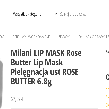
LOG
PERFUMY I WODY DAMSKIE
ZEGARKI
OKULARY OPRAWKI I 
Milani LIP MASK Rose
S
Butter Lip Mask
Pielęgnacja ust ROSE
O
BUTTER 6.8g
Ub
Ko
62,39
zł
Od