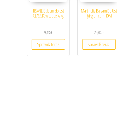
TISANE Balsam do ust
Martinelia Balsam Do Ust
CLASSIC w tubce 4,7g
Flying Unicorn 10Ml
9,13
zł
25,00
zł
Sprawdź teraz!
Sprawdź teraz!