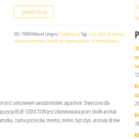
Sp
Sprawdź teraz!
Śl
SKU:
79898366bee4
Category:
Pielęgnacja ust
Tags:
joop
,
maseczki na twarz
,
obsession calvin klein
,
tabletki do zmywarek
,
vanish
,
żel do mycia twarzy
T
w
s
12
R
s
n jest seksownym uwodzicielskim zapachem. Stworzona dla
20
mpozycja BLUE SEDUCTION jest zdominowana przez słodki aromat
B
motka, czarna porzeczka, mentol, melon, bursztyn, aromaty drzew
18
M