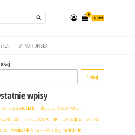
0
0,00zł
SZKŁA
ZAPACHY UNISEX
zukaj
Szukaj
statnie wpisy
rania używane Liu Jo – elegancja w stylu włoskim
lczyki ślubne jako kluczowy element stylizacji panny młodej
zież używana Oleśnica – styl, który ma historię