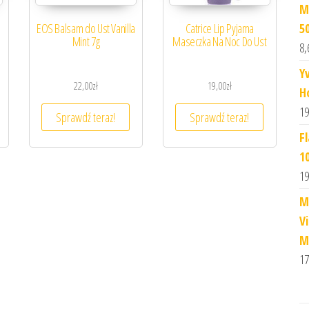
M
5
EOS Balsam do Ust Vanilla
Catrice Lip Pyjama
Mint 7g
Maseczka Na Noc Do Ust
8,
Y
22,00
zł
19,00
zł
H
19
Sprawdź teraz!
Sprawdź teraz!
F
1
19
M
V
M
17