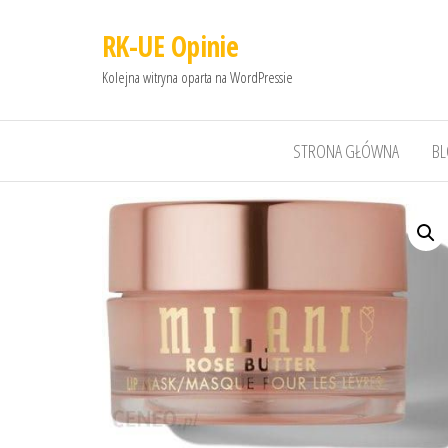
RK-UE Opinie
Kolejna witryna oparta na WordPressie
STRONA GŁÓWNA
B