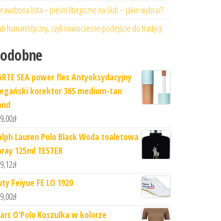
rawdzona lista – pieśni liturgiczne na ślub – jakie wybrać?
ub humanistyczny, czyli nowoczesne podejście do tradycji
Podobne
ARTE SEA power flex Antyoksydacyjny
egański korektor 36S medium-tan
and
9,00
zł
alph Lauren Polo Black Woda toaletowa
pray 125ml TESTER
9,12
zł
uty Feiyue FE LO 1920
9,00
zł
arc O'Polo Koszulka w kolorze