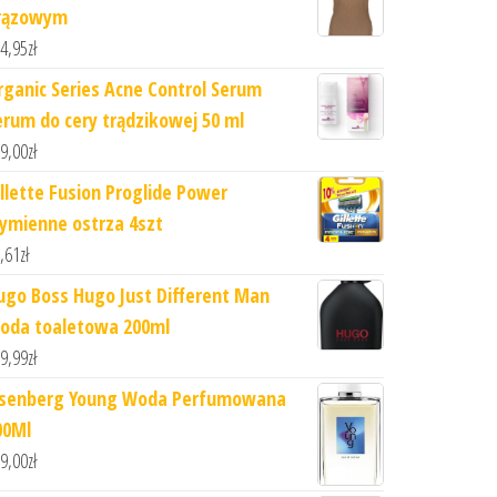
rązowym
4,95
zł
rganic Series Acne Control Serum
erum do cery trądzikowej 50 ml
9,00
zł
illette Fusion Proglide Power
ymienne ostrza 4szt
,61
zł
ugo Boss Hugo Just Different Man
oda toaletowa 200ml
9,99
zł
isenberg Young Woda Perfumowana
00Ml
9,00
zł