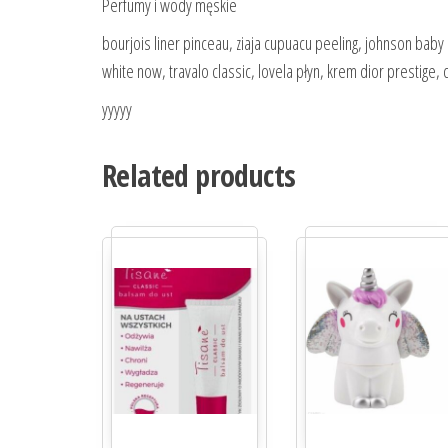
Perfumy i wody męskie
bourjois liner pinceau, ziaja cupuacu peeling, johnson baby 
white now, travalo classic, lovela płyn, krem dior prestige,
yyyyy
Related products