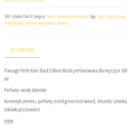
SKU:
c63a8e324a16
Category:
Farby i szampony koloryzujące
Tags:
hugo boss
,
perfumy
ariana grande
,
perfumy ariany grande
,
versace
DESCRIPTION
Panouge Perle Rare Black Edition Woda perfumowana dla mężczyzn 100
ml
Perfumy i wody damskie
kosmetyki artemis, perfumy creed green irish tweed, shiseido szminka,
lokówki prostownice
yyyyy