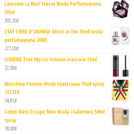
Lancome La Nuit Tresor Woda Perfumowana
50ml
303,20
zł
ETAT LIBRE D'ORANGE Ghost in the Shell woda
perfumowana 30ML
227,20
zł
LUMENE True Mystic Volume mascara 11ml
32,00
zł
Moschino Femme Woda toaletowa 75ml spray
TESTER
74,81
zł
Calvin Klein Escape Men Woda toaletowa 50ml
spray
78,00
zł