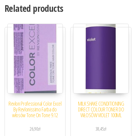
Related products
Revlon Professional Color Excel
MILK SHAKE CONDITIONING
By Revlonissimo Farba do
DIRECT COLOUR TONER DO
włosów Tone On Tone 9.12
WŁOSÓW VIOLET 100ML
26,90
zł
38,45
zł