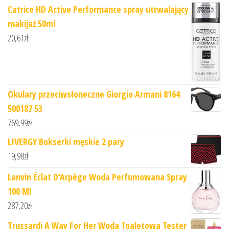
Catrice HD Active Performance spray utrwalający
makijaż 50ml
20,61
zł
Okulary przeciwsłoneczne Giorgio Armani 8164
500187 53
769,99
zł
LIVERGY Bokserki męskie 2 pary
19,98
zł
Lanvin Éclat D‘Arpège Woda Perfumowana Spray
100 Ml
287,20
zł
Trussardi A Way For Her Woda Toaletowa Tester