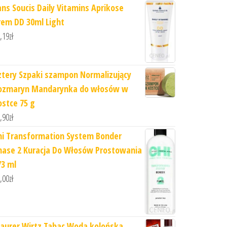
ans Soucis Daily Vitamins Aprikose
rem DD 30ml Light
,19
zł
ztery Szpaki szampon Normalizujący
ozmaryn Mandarynka do włosów w
ostce 75 g
,90
zł
hi Transformation System Bonder
hase 2 Kuracja Do Włosów Prostowania
73 ml
,00
zł
aurer Wirtz Tabac Woda kolońska