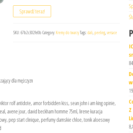
Sp
Sprawdź teraz!
Śl
SKU:
67b2c302fe0b
Category:
Kremy do twarzy
Tags:
dali
,
peeling
,
versace
I
s
84
D
ający dla mężczyzn
w
19
C
ktor rolf antidote, amor forbidden kiss, sean john i am king opinie,
Z
real, avene jour, david beckham homme 75ml, lirene kuracja
L
wy, pep start clinique, perfumy damskie chloe, tonik aloesowy
8,
d