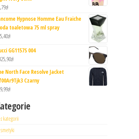
,79
zł
ancome Hypnose Homme Eau Fraiche
oda toaletowa 75 ml spray
5,40
zł
ucci GG1157S 004
325,90
zł
he North Face Resolve Jacket
f00Ar9Tjk3 Czarny
9,99
zł
ategorie
z kategorii
smetyki