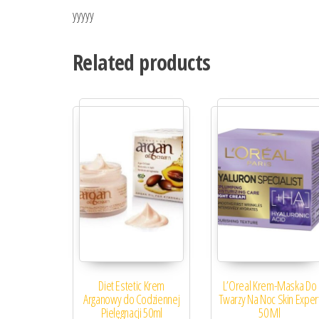
yyyyy
Related products
Diet Estetic Krem
L’Oreal Krem-Maska Do
Arganowy do Codziennej
Twarzy Na Noc Skin Exper
Pielęgnacji 50ml
50 Ml