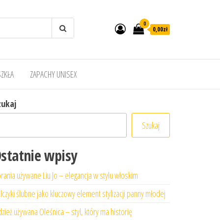
0
0,00zł
SZKŁA
ZAPACHY UNISEX
zukaj
Szukaj
statnie wpisy
rania używane Liu Jo – elegancja w stylu włoskim
lczyki ślubne jako kluczowy element stylizacji panny młodej
zież używana Oleśnica – styl, który ma historię