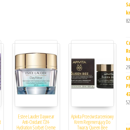
S
k
82
C
R
k
29
C
P
4
52
Estee Lauder Daywear
Apivita Przeciwstarzeniowy
t
Anti-Oxidant 72H-
Krem Regenerujący Do
Hydration Sorbet Creme
Twarzy Queen Bee
M