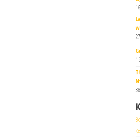
16
L
w
27
G
1 
T
N
38
K
Be
Ko