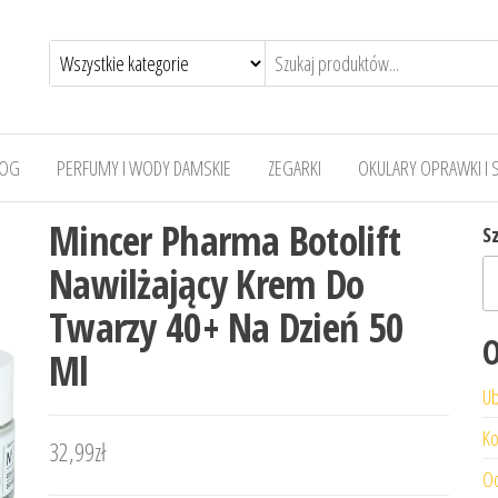
LOG
PERFUMY I WODY DAMSKIE
ZEGARKI
OKULARY OPRAWKI I 
Mincer Pharma Botolift
S
Nawilżający Krem Do
Twarzy 40+ Na Dzień 50
O
Ml
Ub
Ko
32,99
zł
Od