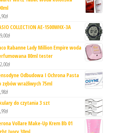
00ml
,90
zł
ASIO COLLECTION AE-1500WHX-3A
9,00
zł
aco Rabanne Lady Million Empire woda
erfumowana 80ml tester
2,00
zł
ensodyne Odbudowa I Ochrona Pasta
o zębów wrażliwych 75ml
,98
zł
kulary do czytania 3 szt
,99
zł
erona Vollare Make-Up Krem Bb 01
ight Ivory 30ml