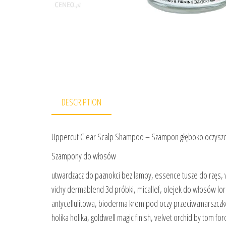
DESCRIPTION
Uppercut Clear Scalp Shampoo – Szampon głęboko oczyszcz
Szampony do włosów
utwardzacz do paznokci bez lampy, essence tusze do rzęs, vi
vichy dermablend 3d próbki, micallef, olejek do włosów lo
antycellulitowa, bioderma krem pod oczy przeciwzmarszczko
holika holika, goldwell magic finish, velvet orchid by tom for