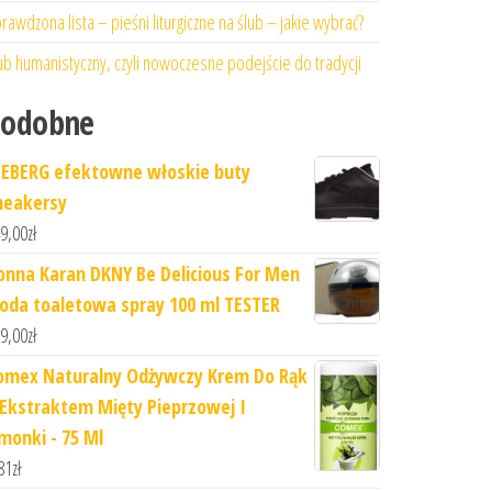
rawdzona lista – pieśni liturgiczne na ślub – jakie wybrać?
ub humanistyczny, czyli nowoczesne podejście do tradycji
Podobne
CEBERG efektowne włoskie buty
neakersy
9,00
zł
onna Karan DKNY Be Delicious For Men
oda toaletowa spray 100 ml TESTER
9,00
zł
omex Naturalny Odżywczy Krem Do Rąk
 Ekstraktem Mięty Pieprzowej I
imonki - 75 Ml
81
zł