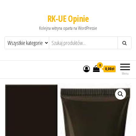
RK-UE Opinie
Kolejna witryna oparta na WordPressie
0
0,00zł
Menu