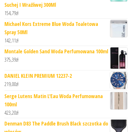
Suchej I Wrażliwej 300Ml
154,79
zł
Michael Kors Extreme Blue Woda Toaletowa
Spray 50Ml
142,11
zł
Montale Golden Sand Woda Perfumowana 100ml
375,39
zł
DANIEL KLEIN PREMIUM 12237-2
219,00
zł
Serge Lutens Matin L'Eau Woda Perfumowana
100ml
423,20
zł
Denman D83 The Paddle Brush Black szczotka do
włosów