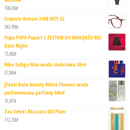
106,00
zł
Emporio Armani 3168 5075 52
367,99
zł
Pupa PUPA Pupart S ZESTAW DO MAKIJAŻU 003
Date Night
73,80
zł
Nike Indigo Man woda toaletowa 30ml
37,84
zł
JFenzi Białe Kwiaty White Flowers woda
perfumowana perfumy 50ml
15,87
zł
Zao Velvet Mascara 083 Plum
112,30
zł