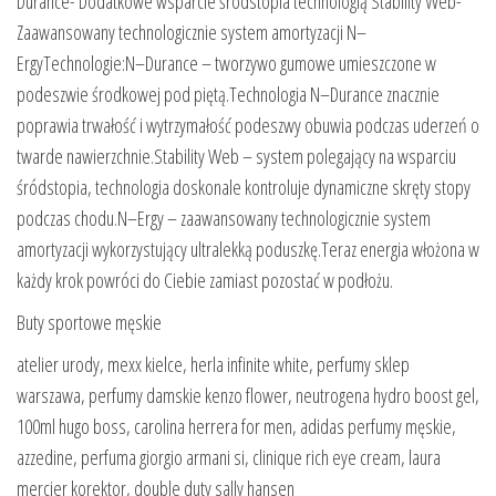
Durance- Dodatkowe wsparcie śródstopia technologią Stability Web-
Zaawansowany technologicznie system amortyzacji N–
ErgyTechnologie:N–Durance – tworzywo gumowe umieszczone w
podeszwie środkowej pod piętą.Technologia N–Durance znacznie
poprawia trwałość i wytrzymałość podeszwy obuwia podczas uderzeń o
twarde nawierzchnie.Stability Web – system polegający na wsparciu
śródstopia, technologia doskonale kontroluje dynamiczne skręty stopy
podczas chodu.N–Ergy – zaawansowany technologicznie system
amortyzacji wykorzystujący ultralekką poduszkę.Teraz energia włożona w
każdy krok powróci do Ciebie zamiast pozostać w podłożu.
Buty sportowe męskie
atelier urody, mexx kielce, herla infinite white, perfumy sklep
warszawa, perfumy damskie kenzo flower, neutrogena hydro boost gel,
100ml hugo boss, carolina herrera for men, adidas perfumy męskie,
azzedine, perfuma giorgio armani si, clinique rich eye cream, laura
mercier korektor, double duty sally hansen