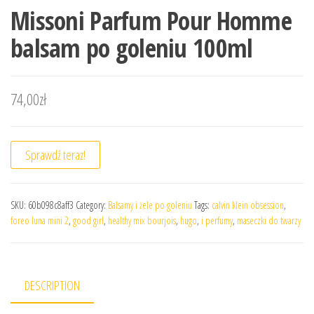
Missoni Parfum Pour Homme
balsam po goleniu 100ml
74,00
zł
Sprawdź teraz!
SKU:
60b098c8aff3
Category:
Balsamy i żele po goleniu
Tags:
calvin klein obsession
,
foreo luna mini 2
,
good girl
,
healthy mix bourjois
,
hugo
,
i perfumy
,
maseczki do twarzy
DESCRIPTION