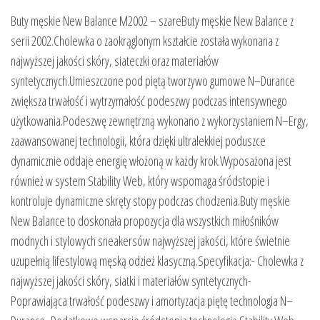
Buty męskie New Balance M2002 – szareButy męskie New Balance z
serii 2002.Cholewka o zaokrąglonym kształcie została wykonana z
najwyższej jakości skóry, siateczki oraz materiałów
syntetycznych.Umieszczone pod piętą tworzywo gumowe N–Durance
zwiększa trwałość i wytrzymałość podeszwy podczas intensywnego
użytkowania.Podeszwę zewnętrzną wykonano z wykorzystaniem N–Ergy,
zaawansowanej technologii, która dzięki ultralekkiej poduszce
dynamicznie oddaje energię włożoną w każdy krok.Wyposażona jest
również w system Stability Web, który wspomaga śródstopie i
kontroluje dynamiczne skręty stopy podczas chodzenia.Buty męskie
New Balance to doskonała propozycja dla wszystkich miłośników
modnych i stylowych sneakersów najwyższej jakości, które świetnie
uzupełnią lifestylową męską odzież klasyczną.Specyfikacja:- Cholewka z
najwyższej jakości skóry, siatki i materiałów syntetycznych-
Poprawiająca trwałość podeszwy i amortyzacja piętę technologia N–