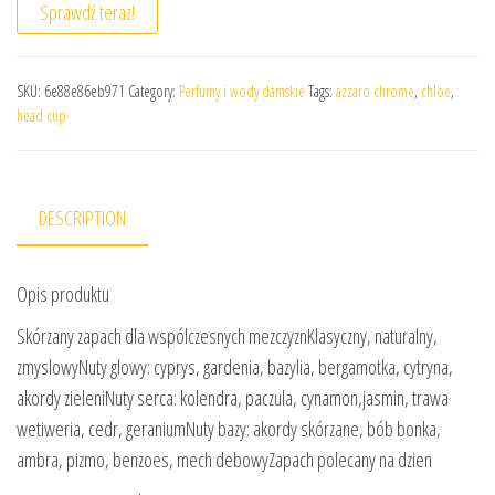
Sprawdź teraz!
SKU:
6e88e86eb971
Category:
Perfumy i wody damskie
Tags:
azzaro chrome
,
chloe
,
head cup
DESCRIPTION
Opis produktu
Skórzany zapach dla wspólczesnych mezczyznKlasyczny, naturalny,
zmyslowyNuty glowy: cyprys, gardenia, bazylia, bergamotka, cytryna,
akordy zieleniNuty serca: kolendra, paczula, cynamon,jasmin, trawa
wetiweria, cedr, geraniumNuty bazy: akordy skórzane, bób bonka,
ambra, pizmo, benzoes, mech debowyZapach polecany na dzien