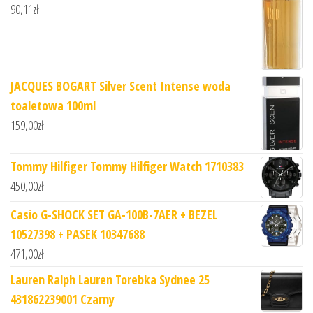
90,11
zł
JACQUES BOGART Silver Scent Intense woda
toaletowa 100ml
159,00
zł
Tommy Hilfiger Tommy Hilfiger Watch 1710383
450,00
zł
Casio G-SHOCK SET GA-100B-7AER + BEZEL
10527398 + PASEK 10347688
471,00
zł
Lauren Ralph Lauren Torebka Sydnee 25
431862239001 Czarny