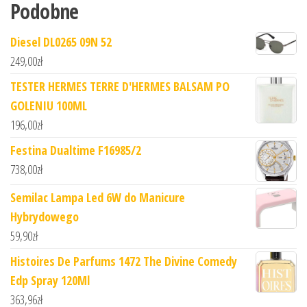
Podobne
Diesel DL0265 09N 52
249,00
zł
TESTER HERMES TERRE D'HERMES BALSAM PO
GOLENIU 100ML
196,00
zł
Festina Dualtime F16985/2
738,00
zł
Semilac Lampa Led 6W do Manicure
Hybrydowego
59,90
zł
Histoires De Parfums 1472 The Divine Comedy
Edp Spray 120Ml
363,96
zł