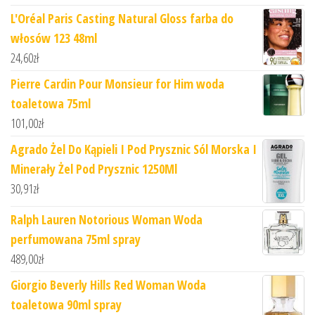
L'Oréal Paris Casting Natural Gloss farba do
włosów 123 48ml
24,60
zł
Pierre Cardin Pour Monsieur for Him woda
toaletowa 75ml
101,00
zł
Agrado Żel Do Kąpieli I Pod Prysznic Sól Morska I
Minerały Żel Pod Prysznic 1250Ml
30,91
zł
Ralph Lauren Notorious Woman Woda
perfumowana 75ml spray
489,00
zł
Giorgio Beverly Hills Red Woman Woda
toaletowa 90ml spray