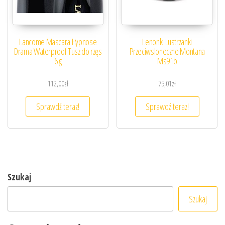
Lancome Mascara Hypnose
Lenonki Lustrzanki
Drama Waterproof Tusz do rzęs
Przeciwsloneczne Montana
6 g
Ms91b
112,00
zł
75,01
zł
Sprawdź teraz!
Sprawdź teraz!
Szukaj
Szukaj