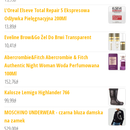
L'Oreal Elseve Total Repair 5 Ekspresowa
Odżywka Pielęgnacyjna 200Ml
13,89
zł
Eveline Brow&Go Żel Do Brwi Transparent
10,41
zł
Abercrombie&Fitch Abercrombie & Fitch
Authentic Night Woman Woda Perfumowana
100Ml
152,76
zł
Kalosze Lemigo Highlander 766
99,99
zł
MOSCHINO UNDERWEAR - czarna bluza damska
na zamek
529,00
zł