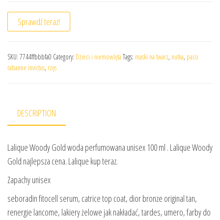
Sprawdź teraz!
SKU:
7744ffbbbfa0
Category:
Dzieci i niemowlęta
Tags:
maski na twarz
,
nutka
,
paco
rabanne invictus
,
rzęs
DESCRIPTION
Lalique Woody Gold woda perfumowana unisex 100 ml . Lalique Woody
Gold najlepsza cena. Lalique kup teraz.
Zapachy unisex
seboradin fitocell serum, catrice top coat, dior bronze original tan,
renergie lancome, lakiery żelowe jak nakładać, tardes, umero, farby do