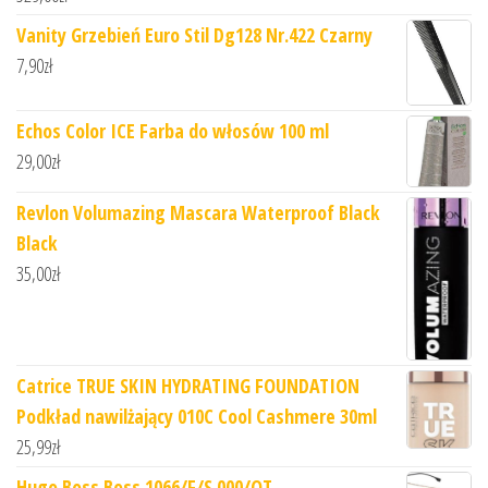
Vanity Grzebień Euro Stil Dg128 Nr.422 Czarny
7,90
zł
Echos Color ICE Farba do włosów 100 ml
29,00
zł
Revlon Volumazing Mascara Waterproof Black
Black
35,00
zł
Catrice TRUE SKIN HYDRATING FOUNDATION
Podkład nawilżający 010C Cool Cashmere 30ml
25,99
zł
Hugo Boss Boss 1066/F/S 000/QT