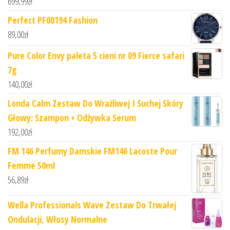
699,99
zł
Perfect PF00194 Fashion
89,00
zł
Pure Color Envy paleta 5 cieni nr 09 Fierce safari
7g
140,00
zł
Londa Calm Zestaw Do Wrażliwej I Suchej Skóry
Głowy: Szampon + Odżywka Serum
192,00
zł
FM 146 Perfumy Damskie FM146 Lacoste Pour
Femme 50ml
56,89
zł
Wella Professionals Wave Zestaw Do Trwałej
Ondulacji, Włosy Normalne