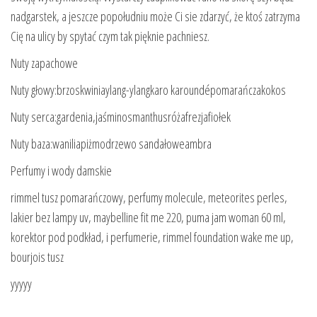
nadgarstek, a jeszcze popołudniu może Ci sie zdarzyć, że ktoś zatrzyma
Cię na ulicy by spytać czym tak pięknie pachniesz.
Nuty zapachowe
Nuty głowy:brzoskwiniaylang-ylangkaro karoundépomarańczakokos
Nuty serca:gardenia,jaśminosmanthusróżafrezjafiołek
Nuty baza:waniliapiżmodrzewo sandałoweambra
Perfumy i wody damskie
rimmel tusz pomarańczowy, perfumy molecule, meteorites perles,
lakier bez lampy uv, maybelline fit me 220, puma jam woman 60 ml,
korektor pod podkład, i perfumerie, rimmel foundation wake me up,
bourjois tusz
yyyyy