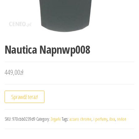
Nautica Napnwp008
449,00
zł
Sprawdź teraz!
SKU:
970cbb0239d9
Category:
Zegarki
Tags:
azzaro chrome
,
i perfumy
,
ibra
,
revlon