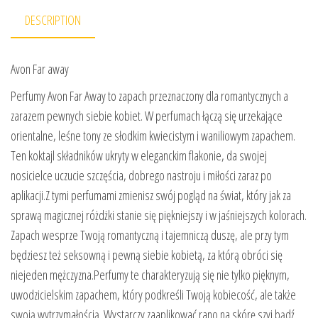
DESCRIPTION
Avon Far away
Perfumy Avon Far Away to zapach przeznaczony dla romantycznych a
zarazem pewnych siebie kobiet. W perfumach łączą się urzekające
orientalne, leśne tony ze słodkim kwiecistym i waniliowym zapachem.
Ten koktajl składników ukryty w eleganckim flakonie, da swojej
nosicielce uczucie szczęścia, dobrego nastroju i miłości zaraz po
aplikacji.Z tymi perfumami zmienisz swój pogląd na świat, który jak za
sprawą magicznej różdżki stanie się piękniejszy i w jaśniejszych kolorach.
Zapach wesprze Twoją romantyczną i tajemniczą duszę, ale przy tym
będziesz też seksowną i pewną siebie kobietą, za którą obróci się
niejeden mężczyzna.Perfumy te charakteryzują się nie tylko pięknym,
uwodzicielskim zapachem, który podkreśli Twoją kobiecość, ale także
swoją wytrzymałością. Wystarczy zaaplikować rano na skórę szyi bądź