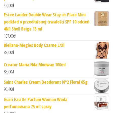
49,00
zł
Estee Lauder Double Wear Stay-in-Place Mini
podkład o przedłużonej trwałości SPF 10 odcień
4N1 Shell Beige 15 ml
107,00
zł
Bielizna-Megies Body Czarne L/Xl
89,00
zł
Creator Maria Nila Mudwax 100ml
85,00
zł
Saint Charles Cream Deodorant N°2 Floral 65g
96,40
zł
Gucci Eau De Parfum Woman Woda
perfumowana 75 ml spray