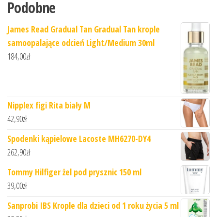
Podobne
James Read Gradual Tan Gradual Tan krople
samoopalające odcień Light/Medium 30ml
184,00
zł
Nipplex figi Rita biały M
42,90
zł
Spodenki kąpielowe Lacoste MH6270-DY4
262,90
zł
Tommy Hilfiger żel pod prysznic 150 ml
39,00
zł
Sanprobi IBS Krople dla dzieci od 1 roku życia 5 ml