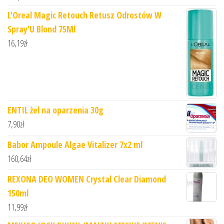
L'Oreal Magic Retouch Retusz Odrostów W
Spray'U Blond 75Ml
16,19
zł
ENTIL żel na oparzenia 30g
7,90
zł
Babor Ampoule Algae Vitalizer 7x2 ml
160,64
zł
REXONA DEO WOMEN Crystal Clear Diamond
150ml
11,99
zł