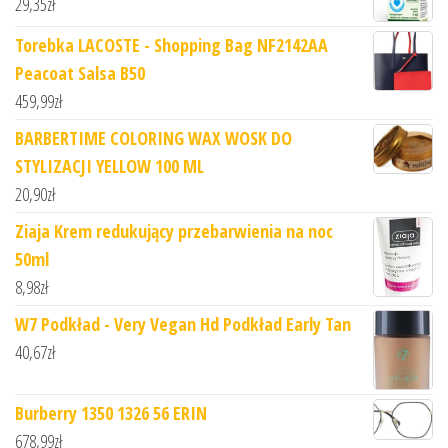
29,35
zł
Torebka LACOSTE - Shopping Bag NF2142AA
Peacoat Salsa B50
459,99
zł
BARBERTIME COLORING WAX WOSK DO
STYLIZACJI YELLOW 100 ML
20,90
zł
Ziaja Krem redukujący przebarwienia na noc
50ml
8,98
zł
W7 Podkład - Very Vegan Hd Podkład Early Tan
40,67
zł
Burberry 1350 1326 56 ERIN
678,99
zł