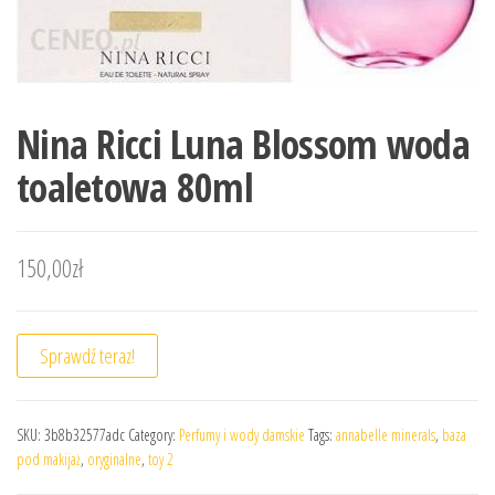
Nina Ricci Luna Blossom woda
toaletowa 80ml
150,00
zł
Sprawdź teraz!
SKU:
3b8b32577adc
Category:
Perfumy i wody damskie
Tags:
annabelle minerals
,
baza
pod makijaż
,
oryginalne
,
toy 2