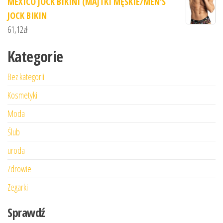
MEXICO JOCK BIKINI (MAJTKI MĘSKIE/MEN'S
JOCK BIKIN
61,12
zł
Kategorie
Bez kategorii
Kosmetyki
Moda
Ślub
uroda
Zdrowie
Zegarki
Sprawdź