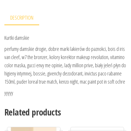
DESCRIPTION
Kurtki damskie
perfumy damskie drogie, dobre marki lakierów do paznokci, bois d iris
van cleef, w7 the bronzer, kolory korektor makeup revolution, vitamino
color maska, gucci envy me opinie, lady million prive, biały jeleń płyn do
higieny intymnej, bossie, givenchy dezodorant, invictus paco rabanne
150ml, puder loreal true match, kenzo night, mac paint pot in soft ochre
yyyyy
Related products