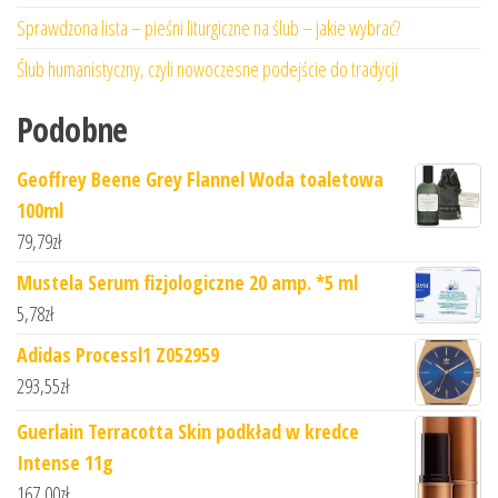
Sprawdzona lista – pieśni liturgiczne na ślub – jakie wybrać?
Ślub humanistyczny, czyli nowoczesne podejście do tradycji
Podobne
Geoffrey Beene Grey Flannel Woda toaletowa
100ml
79,79
zł
Mustela Serum fizjologiczne 20 amp. *5 ml
5,78
zł
Adidas Processl1 Z052959
293,55
zł
Guerlain Terracotta Skin podkład w kredce
Intense 11g
167,00
zł