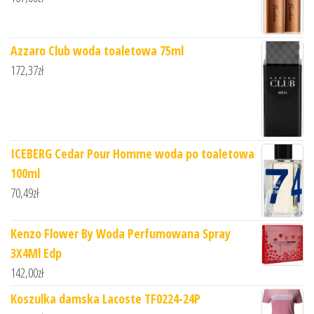
Azzaro Club woda toaletowa 75ml
172,37
zł
ICEBERG Cedar Pour Homme woda po toaletowa
100ml
70,49
zł
Kenzo Flower By Woda Perfumowana Spray
3X4Ml Edp
142,00
zł
Koszulka damska Lacoste TF0224-24P