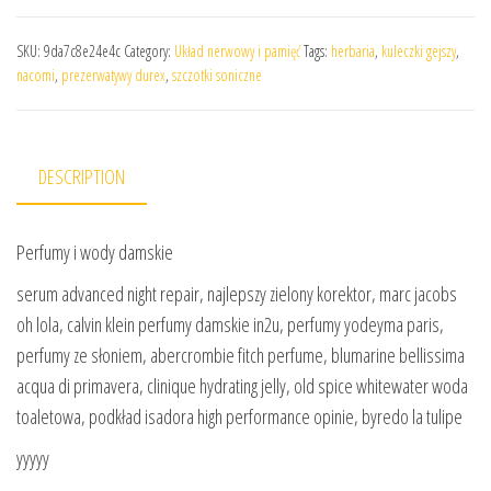
SKU:
9da7c8e24e4c
Category:
Układ nerwowy i pamięć
Tags:
herbaria
,
kuleczki gejszy
,
nacomi
,
prezerwatywy durex
,
szczotki soniczne
DESCRIPTION
Perfumy i wody damskie
serum advanced night repair, najlepszy zielony korektor, marc jacobs
oh lola, calvin klein perfumy damskie in2u, perfumy yodeyma paris,
perfumy ze słoniem, abercrombie fitch perfume, blumarine bellissima
acqua di primavera, clinique hydrating jelly, old spice whitewater woda
toaletowa, podkład isadora high performance opinie, byredo la tulipe
yyyyy