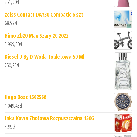
251,90
zł
zeiss Contact DAY30 Compatic 6 szt
68,99
zł
Himo Zb20 Max Szary 20 2022
5 999,00
zł
Diesel D By D Woda Toaletowa 50 Ml
250,95
zł
Hugo Boss 1502566
1 049,45
zł
Inka Kawa Zbożowa Rozpuszczalna 150G
4,99
zł