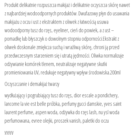
Produkt delikatnie rozpuszcza makijaż i delikatnie oczyszcza skórę nawet
z najbardziej wodoodpornych produktów. Dwufazowy płyn do usuwania
makijażu z oczu i ust z ekstraktem z oliwek z łatwością usuwa
wodoodporny tusz do rzęs, eyeliner, cień do powiek, a z ust –
pomadkę lub błyszczyk o dowolnym stopniu odporności.Ekstrakt z
oliwek doskonale zmiękcza suchą i wrażliwą skórę, chroni ją przed
przedwczesnym starzeniem się i utratą jędrności. Oliwka normalizuje
odżywianie komórek tlenem, neutralizuje negatywne skutki
promieniowania UV, redukuje negatywny wpływ środowiska.200ml
Oczyszczanie i demakijaż twarzy
wydłużający i pogrubiający tusz do rzęs, dior escale a pondichery,
lancome la vie est belle próbka, perfumy gucci damskie, yves saint
laurent perfume, aspen woda, odżywka do rzęs lash, nu ysl woda
perfumowana, evree olejki, proszek vanish, paletki do oczu
yyyyy