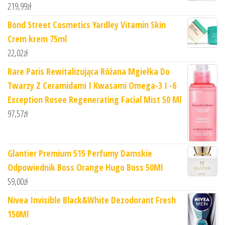
219,99
zł
Bond Street Cosmetics Yardley Vitamin Skin
Crem krem 75ml
22,02
zł
Rare Paris Rewitalizująca Różana Mgiełka Do
Twarzy Z Ceramidami I Kwasami Omega-3 I -6
Exception Rosee Regenerating Facial Mist 50 Ml
97,57
zł
Glantier Premium 515 Perfumy Damskie
Odpowiednik Boss Orange Hugo Boss 50Ml
59,00
zł
Nivea Invisible Black&White Dezodorant Fresh
150Ml