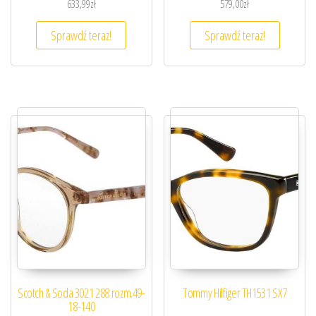
633,99
zł
579,00
zł
Sprawdź teraz!
Sprawdź teraz!
Scotch & Soda 3021 288 rozm.49-
Tommy Hilfiger TH1531 SX7
18-140