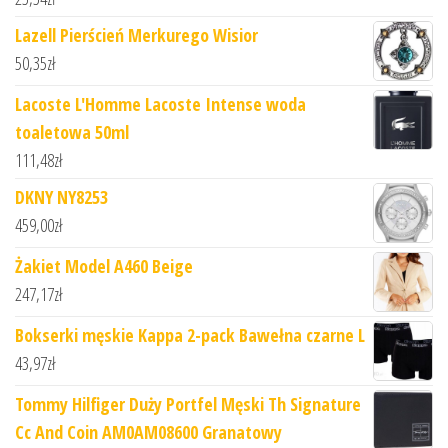
Lazell Pierścień Merkurego Wisior
50,35
zł
Lacoste L'Homme Lacoste Intense woda
toaletowa 50ml
111,48
zł
DKNY NY8253
459,00
zł
Żakiet Model A460 Beige
247,17
zł
Bokserki męskie Kappa 2-pack Bawełna czarne L
43,97
zł
Tommy Hilfiger Duży Portfel Męski Th Signature
Cc And Coin AM0AM08600 Granatowy