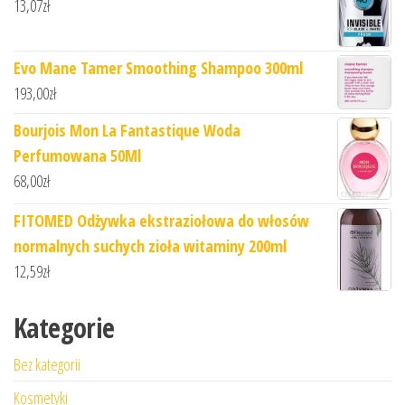
13,07
zł
Evo Mane Tamer Smoothing Shampoo 300ml
193,00
zł
Bourjois Mon La Fantastique Woda
Perfumowana 50Ml
68,00
zł
FITOMED Odżywka ekstraziołowa do włosów
normalnych suchych zioła witaminy 200ml
12,59
zł
Kategorie
Bez kategorii
Kosmetyki