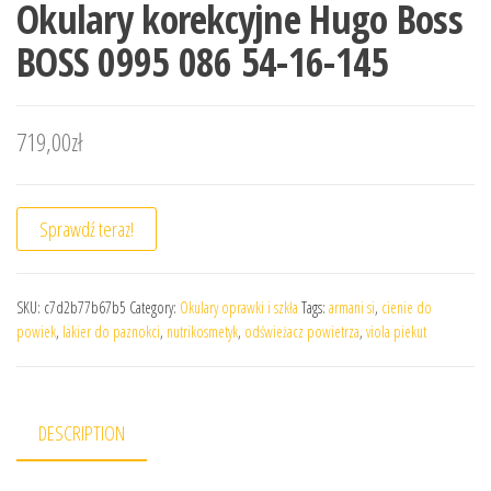
Okulary korekcyjne Hugo Boss
BOSS 0995 086 54-16-145
719,00
zł
Sprawdź teraz!
SKU:
c7d2b77b67b5
Category:
Okulary oprawki i szkła
Tags:
armani si
,
cienie do
powiek
,
lakier do paznokci
,
nutrikosmetyk
,
odświeżacz powietrza
,
viola piekut
DESCRIPTION