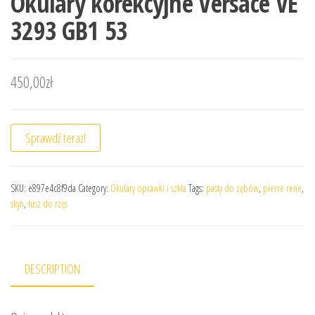
Okulary korekcyjne Versace VE
3293 GB1 53
450,00
zł
Sprawdź teraz!
SKU:
e897e4c8f9da
Category:
Okulary oprawki i szkła
Tags:
pasty do zębów
,
pierre rene
,
skyn
,
tusz do rzęs
DESCRIPTION