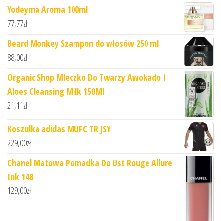
Yodeyma Aroma 100ml
77,77
zł
Beard Monkey Szampon do włosów 250 ml
88,00
zł
Organic Shop Mleczko Do Twarzy Awokado I
Aloes Cleansing Milk 150Ml
21,11
zł
Koszulka adidas MUFC TR JSY
229,00
zł
Chanel Matowa Pomadka Do Ust Rouge Allure
Ink 148
129,00
zł