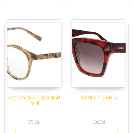
Scotch & Soda 3021 288 rozm.49-
Valentino 711S 649 54
18-140
578,00
zł
359,70
zł