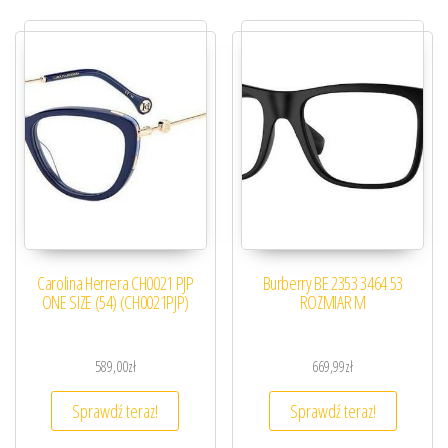
Carolina Herrera CH0021 PJP
Burberry BE 2353 3464 53
ONE SIZE (54) (CH0021PJP)
ROZMIAR M
589,00
zł
669,99
zł
Sprawdź teraz!
Sprawdź teraz!