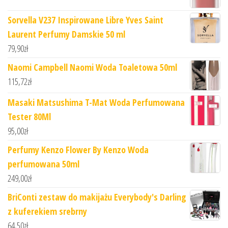
Sorvella V237 Inspirowane Libre Yves Saint
Laurent Perfumy Damskie 50 ml
79,90
zł
Naomi Campbell Naomi Woda Toaletowa 50ml
115,72
zł
Masaki Matsushima T-Mat Woda Perfumowana
Tester 80Ml
95,00
zł
Perfumy Kenzo Flower By Kenzo Woda
perfumowana 50ml
249,00
zł
BriConti zestaw do makijażu Everybody's Darling
z kuferekiem srebrny
64,50
zł