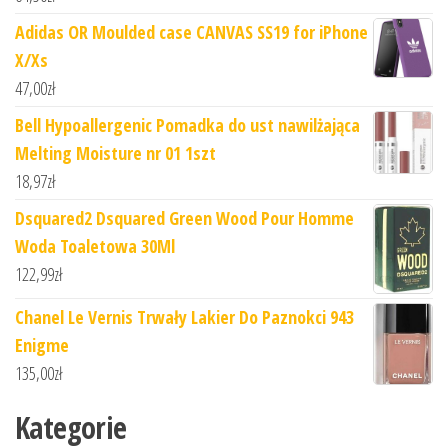
Adidas OR Moulded case CANVAS SS19 for iPhone
X/Xs
47,00
zł
Bell Hypoallergenic Pomadka do ust nawilżająca
Melting Moisture nr 01 1szt
18,97
zł
Dsquared2 Dsquared Green Wood Pour Homme
Woda Toaletowa 30Ml
122,99
zł
Chanel Le Vernis Trwały Lakier Do Paznokci 943
Enigme
135,00
zł
Kategorie