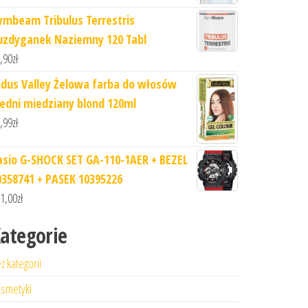
ymbeam Tribulus Terrestris
uzdyganek Naziemny 120 Tabl
,90
zł
ndus Valley Żelowa farba do włosów
redni miedziany blond 120ml
,99
zł
asio G-SHOCK SET GA-110-1AER + BEZEL
0358741 + PASEK 10395226
1,00
zł
ategorie
z kategorii
smetyki