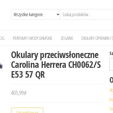
LOG
PERFUMY I WODY DAMSKIE
ZEGARKI
OKULARY OPRAWKI I 
Okulary przeciwsłoneczne
S
Carolina Herrera CH0062/S
E53 57 QR
O
Ub
405,99
zł
Ko
Od
Sprawdź teraz!