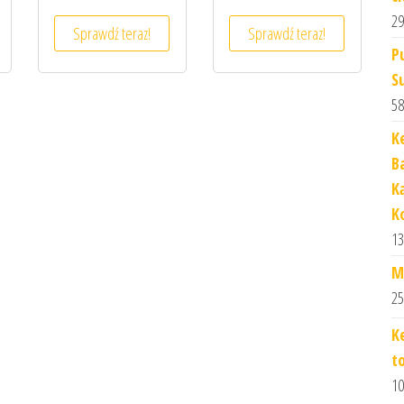
29
Sprawdź teraz!
Sprawdź teraz!
P
S
58
K
B
K
K
13
M
25
K
t
10