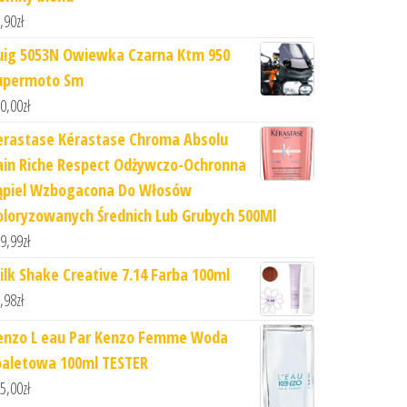
,90
zł
uig 5053N Owiewka Czarna Ktm 950
upermoto Sm
0,00
zł
erastase Kérastase Chroma Absolu
ain Riche Respect Odżywczo-Ochronna
ąpiel Wzbogacona Do Włosów
oloryzowanych Średnich Lub Grubych 500Ml
9,99
zł
ilk Shake Creative 7.14 Farba 100ml
,98
zł
enzo L eau Par Kenzo Femme Woda
oaletowa 100ml TESTER
5,00
zł