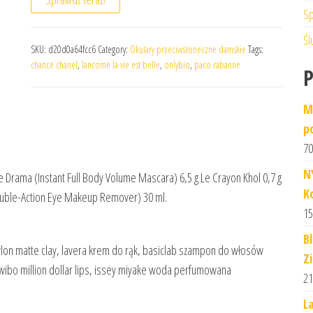
Sp
Śl
SKU:
d20d0a64fcc6
Category:
Okulary przeciwsłoneczne damskie
Tags:
chance chanel
,
lancome la vie est belle
,
onlybio
,
paco rabanne
M
p
70
N
 Drama (Instant Full Body Volume Mascara) 6,5 g Le Crayon Khol 0,7 g
K
Double-Action Eye Makeup Remover) 30 ml.
15
B
revlon matte clay, lavera krem do rąk, basiclab szampon do włosów
Z
, wibo million dollar lips, issey miyake woda perfumowana
21
L