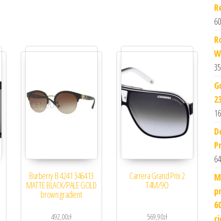
R
60
R
W
35
G
2
16
D
P
64
Burberry B 4241 346413
Carrera Grand Prix 2
M
MATTE BLACK/PALE GOLD
T4M/9O
p
brown gradient
6
492,00
zł
569,90
zł
c