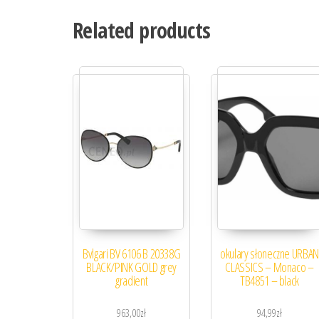
Related products
Bvlgari BV 6106 B 20338G
okulary słoneczne URBAN
BLACK/PINK GOLD grey
CLASSICS – Monaco –
gradient
TB4851 – black
963,00
zł
94,99
zł