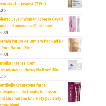
ewitalizator Jasność (7 Pcs)
,00
zł
oberto Cavalli Woman Roberto Cavalii
oda perfumowana 40 ml spray
4,00
zł
uerlain Parure de Lumiere Podkład Nr
3 Dore Naturel 30ml
4,00
zł
ermika Intense Krem
rzeciwzmarszczkowy Na Dzień 50ml
,76
zł
ontibello Cromatone farba
rofesjonalna do trwałej koloryzacji
0ml Chromatone 6.13 złoty popielaty
iemny blond