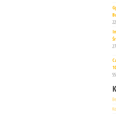
G
B
22
I
Ś
27
C
1
55
K
Be
Ko