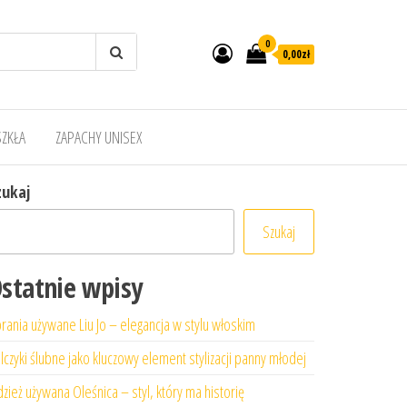
0
0,00zł
SZKŁA
ZAPACHY UNISEX
zukaj
Szukaj
statnie wpisy
rania używane Liu Jo – elegancja w stylu włoskim
lczyki ślubne jako kluczowy element stylizacji panny młodej
zież używana Oleśnica – styl, który ma historię