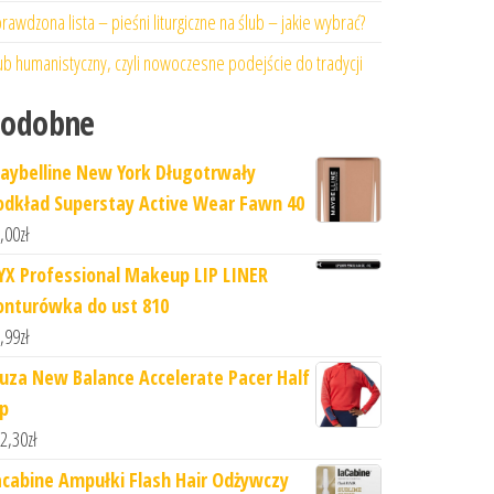
rawdzona lista – pieśni liturgiczne na ślub – jakie wybrać?
ub humanistyczny, czyli nowoczesne podejście do tradycji
Podobne
aybelline New York Długotrwały
odkład Superstay Active Wear Fawn 40
,00
zł
YX Professional Makeup LIP LINER
onturówka do ust 810
,99
zł
luza New Balance Accelerate Pacer Half
ip
2,30
zł
acabine Ampułki Flash Hair Odżywczy