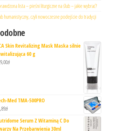
rawdzona lista – pieśni liturgiczne na ślub – jakie wybrać?
ub humanistyczny, czyli nowoczesne podejście do tradycji
Podobne
CA Skin Revitalizing Mask Maska silnie
ewitalizująca 60 g
9,00
zł
ech-Med TMA-500PRO
,89
zł
utridome Serum Z Witaminą C Do
warzy Na Przebarwienia 30ml