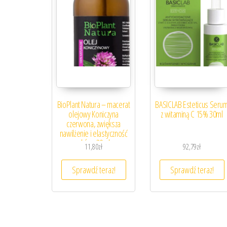
BioPlant Natura – macerat
BASICLAB Esteticus Seru
olejowy Koniczyna
z witaminą C 15% 30ml
czerwona, zwiększa
nawilżenie i elastyczność
skóry, 30ml
11,80
zł
92,79
zł
Sprawdź teraz!
Sprawdź teraz!