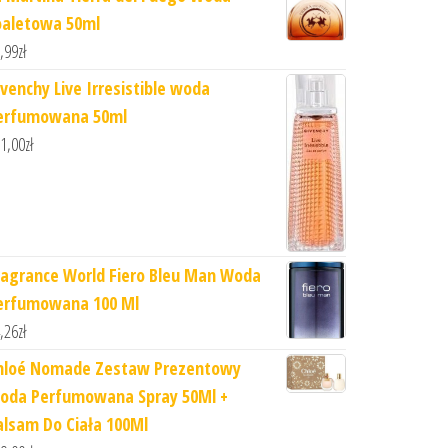
oaletowa 50ml
,99
zł
ivenchy Live Irresistible woda
erfumowana 50ml
1,00
zł
ragrance World Fiero Bleu Man Woda
erfumowana 100 Ml
,26
zł
hloé Nomade Zestaw Prezentowy
oda Perfumowana Spray 50Ml +
alsam Do Ciała 100Ml