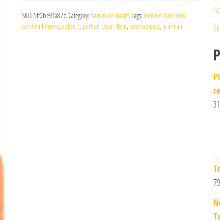
Sp
SKU:
5ff0be91a82b
Category:
Serum do twarzy
Tags:
antonio banderas
,
carolina herrera
,
colon c
,
perfum calvin klein
,
samoopalacz
,
si armani
Śl
P
r
31
T
79
N
T