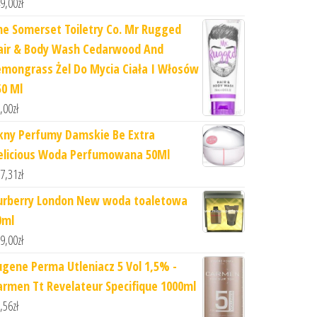
9,00
zł
he Somerset Toiletry Co. Mr Rugged
air & Body Wash Cedarwood And
emongrass Żel Do Mycia Ciała I Włosów
50 Ml
,00
zł
kny Perfumy Damskie Be Extra
elicious Woda Perfumowana 50Ml
7,31
zł
urberry London New woda toaletowa
0ml
9,00
zł
ugene Perma Utleniacz 5 Vol 1,5% -
armen Tt Revelateur Specifique 1000ml
,56
zł