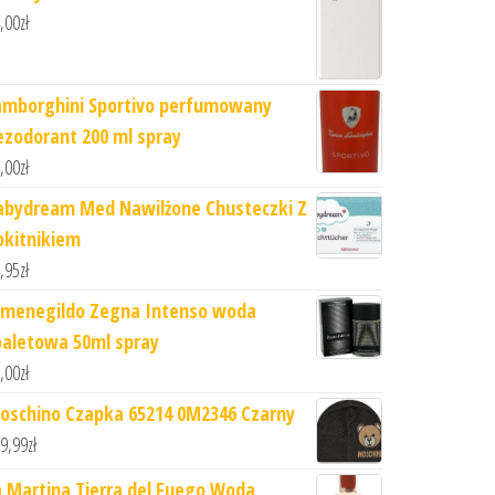
,00
zł
amborghini Sportivo perfumowany
ezodorant 200 ml spray
,00
zł
abydream Med Nawilżone Chusteczki Z
okitnikiem
,95
zł
rmenegildo Zegna Intenso woda
oaletowa 50ml spray
,00
zł
oschino Czapka 65214 0M2346 Czarny
9,99
zł
a Martina Tierra del Fuego Woda