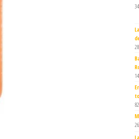
34
L
d
28
B
R
14
E
t
82
M
26
L