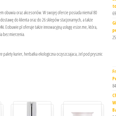
t
em obuwia oraz akcesoriów. W swojej ofercie posiada niemal 80
69
dostawę do klienta oraz do 26 sklepów stacjonarnych, a także
G
łki. Eobuwie.pl oferuje także innowacyjną usługę esize.me, która,
p
a bez mierzenia.
25
 palety kurier, herbatka ekologiczna oczyszczajaca, żel pod prysznic
F
P
84
C
W
B