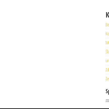
K
Be
Ko
M
Śl
ur
Zd
Ze
S
zz