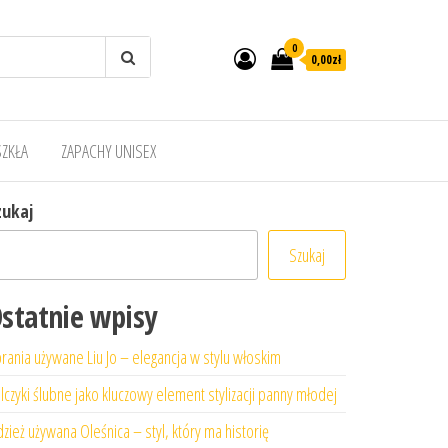
0
0,00zł
SZKŁA
ZAPACHY UNISEX
zukaj
Szukaj
statnie wpisy
rania używane Liu Jo – elegancja w stylu włoskim
lczyki ślubne jako kluczowy element stylizacji panny młodej
zież używana Oleśnica – styl, który ma historię