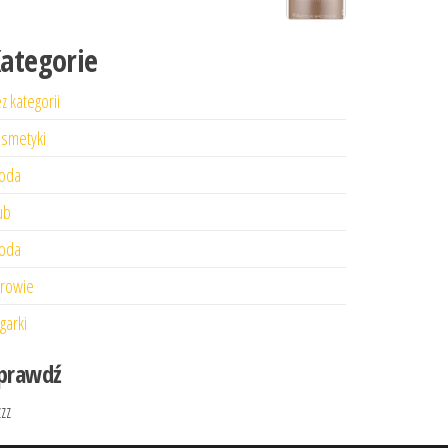
ategorie
z kategorii
smetyki
oda
ub
oda
rowie
garki
prawdź
zzz