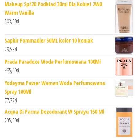
Makeup Spf20 Podkład 30ml Dla Kobiet 2W0
Warm Vanilla
303,00
zł
Saphir Pommadier 50ML kolor 10 koniak
29,99
zł
Prada Paradoxe Woda Perfumowana 100Ml
485,10
zł
Yodeyma Power Woman Woda Perfumowana
Spray 100Ml
77,77
zł
Acqua Di Parma Dezodorant W Sprayu 150 Ml
235,00
zł