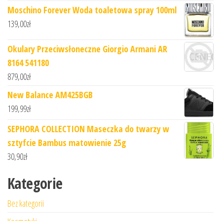
Moschino Forever Woda toaletowa spray 100ml
139,00
zł
Okulary Przeciwsłoneczne Giorgio Armani AR
8164 541180
879,00
zł
New Balance AM425BGB
199,99
zł
SEPHORA COLLECTION Maseczka do twarzy w
sztyfcie Bambus matowienie 25g
30,90
zł
Kategorie
Bez kategorii