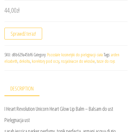
44,00
zł
Sprawdź teraz!
SKU:
d8b629a45bf6
Category:
Pozostałe kosmetyki do pielęgnacji ciała
Tags:
arden
elizabeth
,
dekoltu
,
korektory pod oczy
,
rozjaśniacze do włosów
,
tusze do rzęs
DESCRIPTION
I Heart Revolution Unicorn Heart Glow Lip Balm – Balsam do ust
Pielęgnacja ust
sarah jessica parker perfumy, tonik perfecta, armani acqua di gio