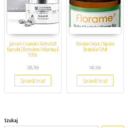
Janssen Cosmetics Retinol Lift
Florame Olejek Z Nasion
Kapsułki Z Retinolem I Witaminą E
Brokułów 50Ml
50Szt.
245,70
zł
145,10
zł
Sprawdź teraz!
Sprawdź teraz!
Szukaj