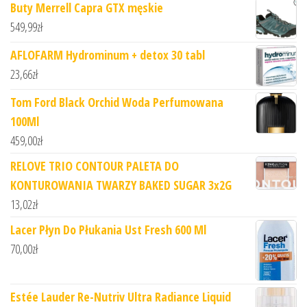
Buty Merrell Capra GTX męskie
549,99
zł
AFLOFARM Hydrominum + detox 30 tabl
23,66
zł
Tom Ford Black Orchid Woda Perfumowana
100Ml
459,00
zł
RELOVE TRIO CONTOUR PALETA DO
KONTUROWANIA TWARZY BAKED SUGAR 3x2G
13,02
zł
Lacer Płyn Do Płukania Ust Fresh 600 Ml
70,00
zł
Estée Lauder Re-Nutriv Ultra Radiance Liquid