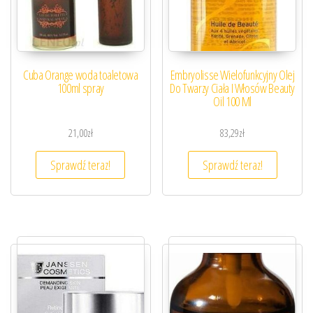
Cuba Orange woda toaletowa
Embryolisse Wielofunkcyjny Olej
100ml spray
Do Twarzy Ciała I Włosów Beauty
Oil 100 Ml
21,00
zł
83,29
zł
Sprawdź teraz!
Sprawdź teraz!