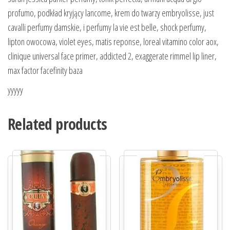
profumo, podkład kryjący lancome, krem do twarzy embryolisse, just
cavalli perfumy damskie, i perfumy la vie est belle, shock perfumy,
lipton owocowa, violet eyes, matis reponse, loreal vitamino color aox,
clinique universal face primer, addicted 2, exaggerate rimmel lip liner,
max factor facefinity baza
yyyyy
Related products