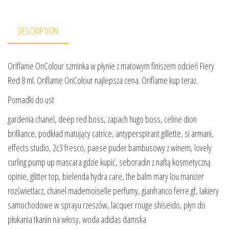
DESCRIPTION
Oriflame OnColour szminka w płynie z matowym finiszem odcień Fiery
Red 8 ml. Oriflame OnColour najlepsza cena. Oriflame kup teraz.
Pomadki do ust
gardenia chanel, deep red boss, zapach hugo boss, celine dion
brilliance, podkład matujący catrice, antyperspirant gillette, si armani,
effects studio, 2c3 fresco, paese puder bambusowy z winem, lovely
curling pump up mascara gdzie kupić, seboradin z naftą kosmetyczną
opinie, glitter top, bielenda hydra care, the balm mary lou manizer
rozświetlacz, chanel mademoiselle perfumy, gianfranco ferre gf, lakiery
samochodowe w sprayu rzeszów, lacquer rouge shiseido, płyn do
płukania tkanin na włosy, woda adidas damska