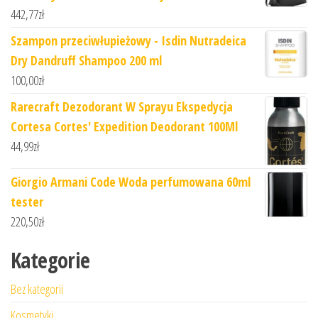
442,77
zł
Szampon przeciwłupieżowy - Isdin Nutradeica
Dry Dandruff Shampoo 200 ml
100,00
zł
Rarecraft Dezodorant W Sprayu Ekspedycja
Cortesa Cortes' Expedition Deodorant 100Ml
44,99
zł
Giorgio Armani Code Woda perfumowana 60ml
tester
220,50
zł
Kategorie
Bez kategorii
Kosmetyki