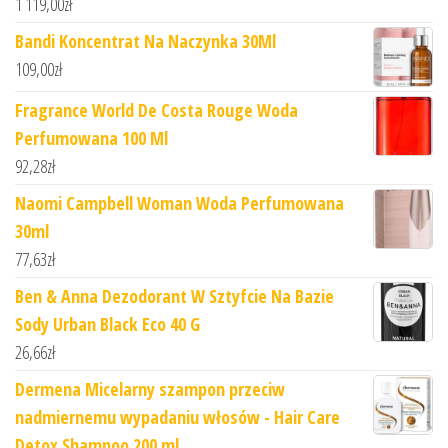
1 119,00
zł
Bandi Koncentrat Na Naczynka 30Ml
109,00
zł
Fragrance World De Costa Rouge Woda
Perfumowana 100 Ml
92,28
zł
Naomi Campbell Woman Woda Perfumowana
30ml
77,63
zł
Ben & Anna Dezodorant W Sztyfcie Na Bazie
Sody Urban Black Eco 40 G
26,66
zł
Dermena Micelarny szampon przeciw
nadmiernemu wypadaniu włosów - Hair Care
Detox Shampoo 200 ml