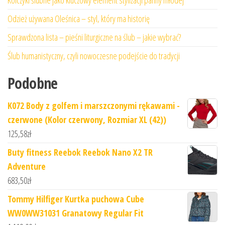
Kolczyki ślubne jako kluczowy element stylizacji panny młodej
Odzież używana Oleśnica – styl, który ma historię
Sprawdzona lista – pieśni liturgiczne na ślub – jakie wybrać?
Ślub humanistyczny, czyli nowoczesne podejście do tradycji
Podobne
K072 Body z golfem i marszczonymi rękawami -
czerwone (Kolor czerwony, Rozmiar XL (42))
125,58
zł
Buty fitness Reebok Reebok Nano X2 TR
Adventure
683,50
zł
Tommy Hilfiger Kurtka puchowa Cube
WW0WW31031 Granatowy Regular Fit