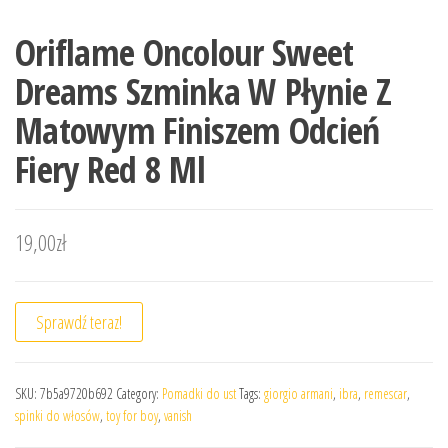
Oriflame Oncolour Sweet
Dreams Szminka W Płynie Z
Matowym Finiszem Odcień
Fiery Red 8 Ml
19,00
zł
Sprawdź teraz!
SKU:
7b5a9720b692
Category:
Pomadki do ust
Tags:
giorgio armani
,
ibra
,
remescar
,
spinki do włosów
,
toy for boy
,
vanish