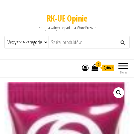
RK-UE Opinie
Kolejna witryna oparta na WordPressie
0
0,00zł
Menu