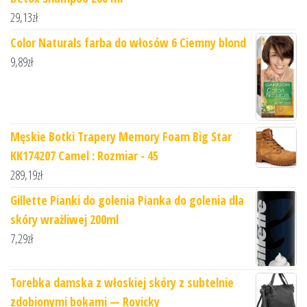
29,13
zł
Color Naturals farba do włosów 6 Ciemny blond
9,89
zł
Męskie Botki Trapery Memory Foam Big Star
KK174207 Camel : Rozmiar - 45
289,19
zł
Gillette Pianki do golenia Pianka do golenia dla
skóry wrażliwej 200ml
7,29
zł
Torebka damska z włoskiej skóry z subtelnie
zdobionymi bokami — Rovicky