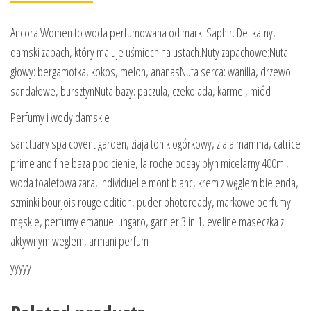
Ancora Women to woda perfumowana od marki Saphir. Delikatny,
damski zapach, który maluje uśmiech na ustach.Nuty zapachowe:Nuta
głowy: bergamotka, kokos, melon, ananasNuta serca: wanilia, drzewo
sandałowe, bursztynNuta bazy: paczula, czekolada, karmel, miód
Perfumy i wody damskie
sanctuary spa covent garden, ziaja tonik ogórkowy, ziaja mamma, catrice
prime and fine baza pod cienie, la roche posay płyn micelarny 400ml,
woda toaletowa zara, individuelle mont blanc, krem z węglem bielenda,
szminki bourjois rouge edition, puder photoready, markowe perfumy
męskie, perfumy emanuel ungaro, garnier 3 in 1, eveline maseczka z
aktywnym weglem, armani perfum
yyyyy