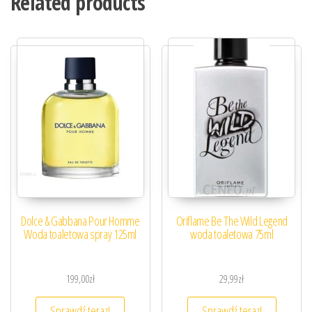
Related products
Dolce & Gabbana Pour Homme
Oriflame Be The Wild Legend
Woda toaletowa spray 125ml
woda toaletowa 75ml
199,00
zł
29,99
zł
Sprawdź teraz!
Sprawdź teraz!