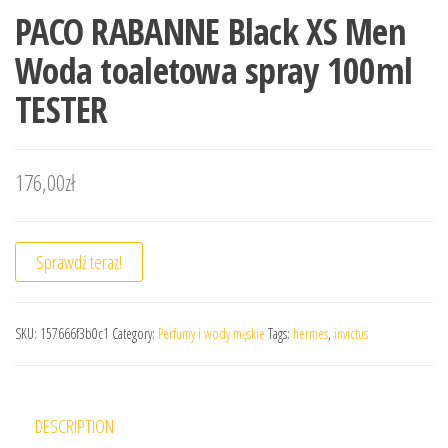
PACO RABANNE Black XS Men
Woda toaletowa spray 100ml
TESTER
176,00
zł
Sprawdź teraz!
SKU:
157666f3b0c1
Category:
Perfumy i wody męskie
Tags:
hermes
,
invictus
DESCRIPTION