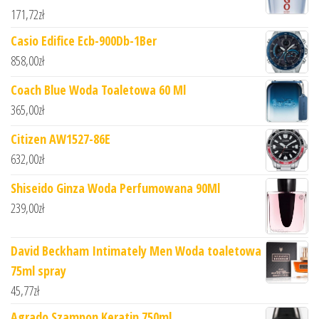
171,72
zł
Casio Edifice Ecb-900Db-1Ber
858,00
zł
Coach Blue Woda Toaletowa 60 Ml
365,00
zł
Citizen AW1527-86E
632,00
zł
Shiseido Ginza Woda Perfumowana 90Ml
239,00
zł
David Beckham Intimately Men Woda toaletowa
75ml spray
45,77
zł
Agrado Szampon Keratin 750ml