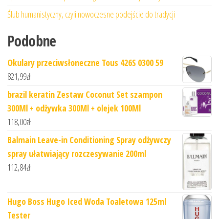
Ślub humanistyczny, czyli nowoczesne podejście do tradycji
Podobne
Okulary przeciwsłoneczne Tous 426S 0300 59
821,99
zł
brazil keratin Zestaw Coconut Set szampon
300Ml + odżywka 300Ml + olejek 100Ml
118,00
zł
Balmain Leave-in Conditioning Spray odżywczy
spray ułatwiający rozczesywanie 200ml
112,84
zł
Hugo Boss Hugo Iced Woda Toaletowa 125ml
Tester