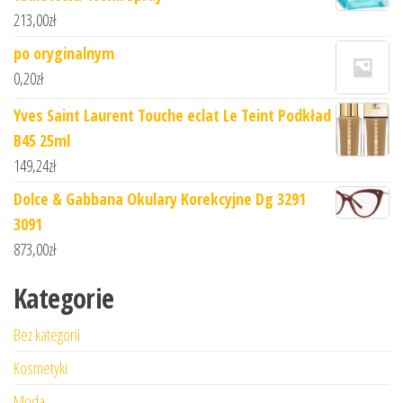
213,00
zł
po oryginalnym
0,20
zł
Yves Saint Laurent Touche eclat Le Teint Podkład
B45 25ml
149,24
zł
Dolce & Gabbana Okulary Korekcyjne Dg 3291
3091
873,00
zł
Kategorie
Bez kategorii
Kosmetyki
Moda