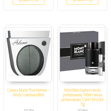
Camara Adamo Pour Homme –
Mont Blanc Explorer woda
Woda Toaletowa 80ml
perfumowana 100ml + woda
perfumowana 7,5ml + Deostick
75g
107,00
zł
247,99
zł