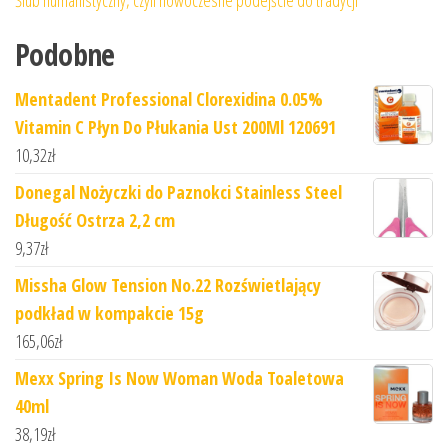
Podobne
Mentadent Professional Clorexidina 0.05%
Vitamin C Płyn Do Płukania Ust 200Ml 120691
10,32
zł
Donegal Nożyczki do Paznokci Stainless Steel
Długość Ostrza 2,2 cm
9,37
zł
Missha Glow Tension No.22 Rozświetlający
podkład w kompakcie 15g
165,06
zł
Mexx Spring Is Now Woman Woda Toaletowa
40ml
38,19
zł