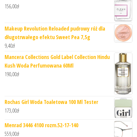
156,00
zł
Makeup Revolution Reloaded pudrowy róż dla
długotrwałego efektu Sweet Pea 7,5g
9,40
zł
Mancera Collections Gold Label Collection Hindu
Kush Woda Perfumowana 60Ml
190,00
zł
Rochas Girl Woda Toaletowa 100 Ml Tester
173,00
zł
Menrad 3446 4100 rozm.52-17-140
559,00
zł