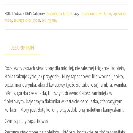
SKU:
fa54ca2730d5
Category:
Zestawy dla kobiet
Tags:
obsession calvin klein
,
opaski na
włosy
,
sauvage dior
,
syoss
,
żel intymny
DESCRIPTION
Rozkoszny zapach stworzony dla młodej, niezależnej i figlarnej kobiety,
która traktuje życie jak przygodę…Nuty zapachowe: lilia wodna, jabłko,
beza, mandarynka, akord kwiatowy (goździk, tuberoza), ambra, wanilia,
piżmo, gorzka czekolada, bursztyn, drewno.Całość zamknięta w
fioletowym, bajecznym flakoniku w kształcie serduszka, z fantazyjnym
korkiem, który jest złotą koroną przyozdobioną malutkimi kamyczkami.
Czym są nuty zapachowe?
Perfumy stworzone są z olejków , które w kontakcie ze skóra rozwijają