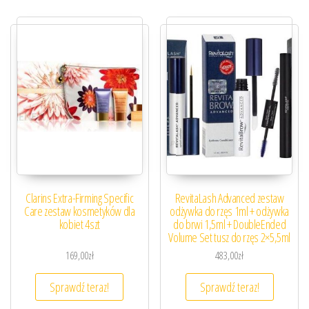
Clarins Extra-Firming Specific
RevitaLash Advanced zestaw
Care zestaw kosmetyków dla
odżywka do rzęs 1ml + odżywka
kobiet 4szt
do brwi 1,5ml + DoubleEnded
Volume Set tusz do rzęs 2×5,5ml
169,00
zł
483,00
zł
Sprawdź teraz!
Sprawdź teraz!