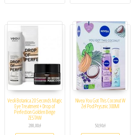
Veoli Botanica 20 Seconds Magic
Nivea You Got This Coconut W
Eye Treatment + Drop of
Żel Pod Prysznic 300Ml
Perfection Golden Beige
ZESTAW
288,00
zł
50,90
zł