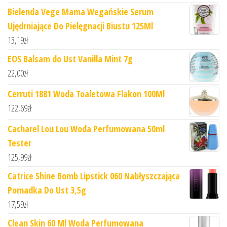
Bielenda Vege Mama Wegańskie Serum
Ujędrniające Do Pielęgnacji Biustu 125Ml
13,19
zł
EOS Balsam do Ust Vanilla Mint 7g
22,00
zł
Cerruti 1881 Woda Toaletowa Flakon 100Ml
122,69
zł
Cacharel Lou Lou Woda Perfumowana 50ml
Tester
125,99
zł
Catrice Shine Bomb Lipstick 060 Nabłyszczająca
Pomadka Do Ust 3,5g
17,59
zł
Clean Skin 60 Ml Woda Perfumowana