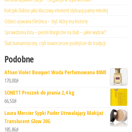
Kolczyki ślubne jako kluczowy element stylizacji panny młodej
Odzież używana Oleśnica – styl, który ma historię
Sprawdzona lista – pieśni liturgiczne na ślub – jakie wybrać?
Ślub humanistyczny, czyli nowoczesne podejście do tradycji
Podobne
Afnan Violet Bouquet Woda Perfumowana 80Ml
170,00
zł
SONETT Proszek do prania 2,4 kg
66,50
zł
Laura Mercier Sypki Puder Utrwalający Makijaż
Translucent Glow 30G
185,86
zł