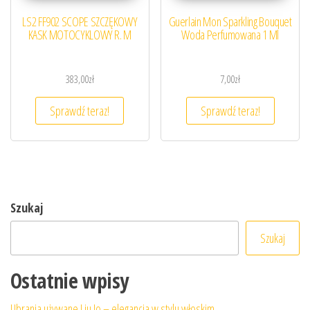
LS2 FF902 SCOPE SZCZĘKOWY
Guerlain Mon Sparkling Bouquet
KASK MOTOCYKLOWY R. M
Woda Perfumowana 1 Ml
383,00
zł
7,00
zł
Sprawdź teraz!
Sprawdź teraz!
Szukaj
Szukaj
Ostatnie wpisy
Ubrania używane Liu Jo – elegancja w stylu włoskim