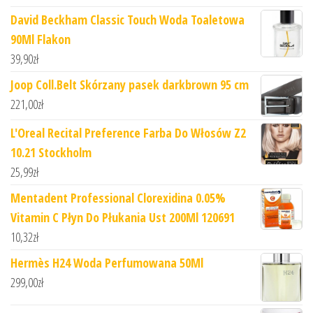
David Beckham Classic Touch Woda Toaletowa
90Ml Flakon
39,90
zł
Joop Coll.Belt Skórzany pasek darkbrown 95 cm
221,00
zł
L'Oreal Recital Preference Farba Do Włosów Z2
10.21 Stockholm
25,99
zł
Mentadent Professional Clorexidina 0.05%
Vitamin C Płyn Do Płukania Ust 200Ml 120691
10,32
zł
Hermès H24 Woda Perfumowana 50Ml
299,00
zł