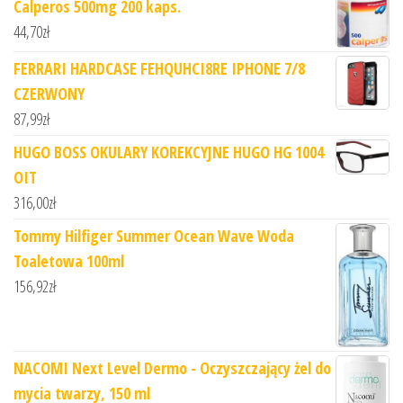
Calperos 500mg 200 kaps.
44,70
zł
FERRARI HARDCASE FEHQUHCI8RE IPHONE 7/8
CZERWONY
87,99
zł
HUGO BOSS OKULARY KOREKCYJNE HUGO HG 1004
OIT
316,00
zł
Tommy Hilfiger Summer Ocean Wave Woda
Toaletowa 100ml
156,92
zł
NACOMI Next Level Dermo - Oczyszczający żel do
mycia twarzy, 150 ml