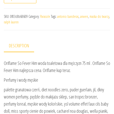
SKU:
0f03c8b68609
Category:
Parasole
Tags:
antonio banderas
,
anwen
,
maska do twarzy
,
ralph lauren
DESCRIPTION
Oriflame So Fever Him woda toaletowa dla mężczyzn 75 ml . Oriflame So
Fever Him najlepsza cena. Oriflame kup teraz.
Perfumy i wody męskie
palette granatowa czerń, diet noodles zero, puder guerlain, jil, dkny
women perfumy, pędzle do makijażu sklep, san tropez bronzer,
perfumy loreal, męskie wody kolońskie, ysl volume effet faux cils baby
doll, miss sporty cienie do powiek, cacharel noa douglas, wella pianki,