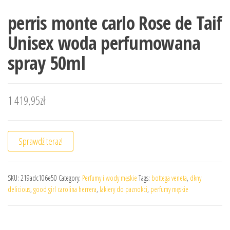
perris monte carlo Rose de Taif
Unisex woda perfumowana
spray 50ml
1 419,95
zł
Sprawdź teraz!
SKU:
219adc106e50
Category:
Perfumy i wody męskie
Tags:
bottega veneta
,
dkny
delicious
,
good girl carolina herrera
,
lakiery do paznokci
,
perfumy męskie