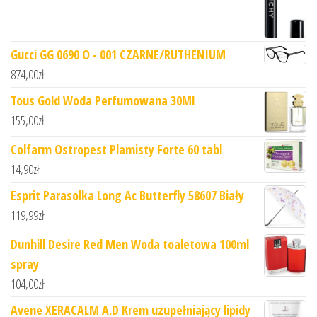
Gucci GG 0690 O - 001 CZARNE/RUTHENIUM
874,00
zł
Tous Gold Woda Perfumowana 30Ml
155,00
zł
Colfarm Ostropest Plamisty Forte 60 tabl
14,90
zł
Esprit Parasolka Long Ac Butterfly 58607 Biały
119,99
zł
Dunhill Desire Red Men Woda toaletowa 100ml
spray
104,00
zł
Avene XERACALM A.D Krem uzupełniający lipidy