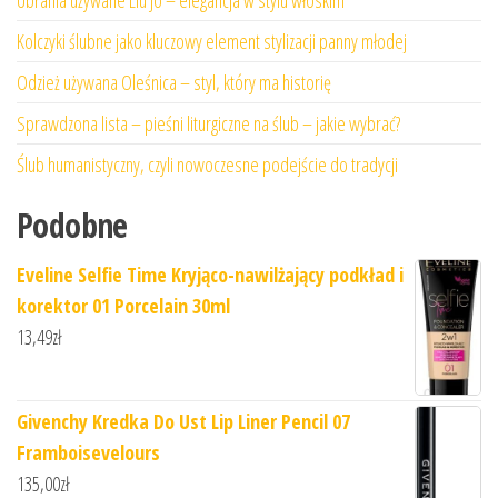
Ubrania używane Liu Jo – elegancja w stylu włoskim
Kolczyki ślubne jako kluczowy element stylizacji panny młodej
Odzież używana Oleśnica – styl, który ma historię
Sprawdzona lista – pieśni liturgiczne na ślub – jakie wybrać?
Ślub humanistyczny, czyli nowoczesne podejście do tradycji
Podobne
Eveline Selfie Time Kryjąco-nawilżający podkład i
korektor 01 Porcelain 30ml
13,49
zł
Givenchy Kredka Do Ust Lip Liner Pencil 07
Framboisevelours
135,00
zł