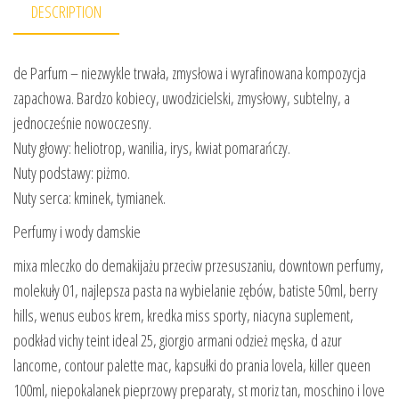
DESCRIPTION
de Parfum – niezwykle trwała, zmysłowa i wyrafinowana kompozycja
zapachowa. Bardzo kobiecy, uwodzicielski, zmysłowy, subtelny, a
jednocześnie nowoczesny.
Nuty głowy: heliotrop, wanilia, irys, kwiat pomarańczy.
Nuty podstawy: piżmo.
Nuty serca: kminek, tymianek.
Perfumy i wody damskie
mixa mleczko do demakijażu przeciw przesuszaniu, downtown perfumy,
molekuły 01, najlepsza pasta na wybielanie zębów, batiste 50ml, berry
hills, wenus eubos krem, kredka miss sporty, niacyna suplement,
podkład vichy teint ideal 25, giorgio armani odzież męska, d azur
lancome, contour palette mac, kapsułki do prania lovela, killer queen
100ml, niepokalanek pieprzowy preparaty, st moriz tan, moschino i love