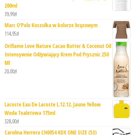
200ml
39,99
zł
Marc O'Polo Koszulka w kolorze brązowym
114,95
zł
Oriflame Love Nature Cacao Butter & Coconut Oil
Intensywnie Odżywiający Krem Pod Prysznic 250
Ml
20,00
zł
Lacoste Eau De Lacoste L.12.12. Jaune Yellow
Woda Toaletowa 175ml
328,00
zł
Carolina Herrera CH0054 KDX ONE SIZE (53)