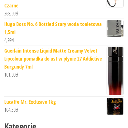
Czarne
368,99
zł
Hugo Boss No. 6 Bottled Szary woda toaletowa
1,5ml
4,99
zł
Guerlain Intense Liquid Matte Creamy Velvet
Lipcolour pomadka do ust w płynie 27 Addictive
Burgundy 7ml
101,00
zł
Lucaffe Mr. Exclusive 1kg
104,50
zł
Kategorie