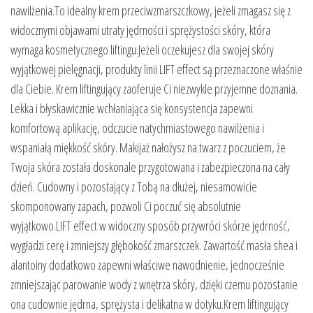
nawilżenia.To idealny krem przeciwzmarszczkowy, jeżeli zmagasz się z
widocznymi objawami utraty jędrności i sprężystości skóry, która
wymaga kosmetycznego liftingu.Jeżeli oczekujesz dla swojej skóry
wyjątkowej pielęgnacji, produkty linii LIFT effect są przeznaczone właśnie
dla Ciebie. Krem liftingujący zaoferuje Ci niezwykle przyjemne doznania.
Lekka i błyskawicznie wchłaniająca się konsystencja zapewni
komfortową aplikację, odczucie natychmiastowego nawilżenia i
wspaniałą miękkość skóry. Makijaż nałożysz na twarz z poczuciem, że
Twoja skóra została doskonale przygotowana i zabezpieczona na cały
dzień. Cudowny i pozostający z Tobą na dłużej, niesamowicie
skomponowany zapach, pozwoli Ci poczuć się absolutnie
wyjątkowo.LIFT effect w widoczny sposób przywróci skórze jędrność,
wygładzi cerę i zmniejszy głębokość zmarszczek. Zawartość masła shea i
alantoiny dodatkowo zapewni właściwe nawodnienie, jednocześnie
zmniejszając parowanie wody z wnętrza skóry, dzięki czemu pozostanie
ona cudownie jędrna, sprężysta i delikatna w dotyku.Krem liftingujący