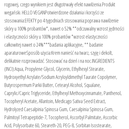
rogowej, czego wynikiem jest długotrwały efekt nawilżenia.Produkt
wegański. HELLO VEGANPotwierdzone działania i korzyści ze
stosowania:EFEKTY po 4 tygodniach stosowania:poprawa nawilżenie
skóry u 100% probantów*, nawet o 52% **odczuwalny wzrost jędrności
i elastyczności skóry u 100% probantów *wzrost elastyczności
całkowitej nawet o 24%***badania aplikacyjne, ** badanie
aparaturoweSposób użycia:Krem nanieść na twarz, szyję i dekolt,
delikatnie rozprowadzić. Stosować na dzień i na noc.INGREDIENTS
(INCI):Aqua, Propylene Glycol, Glycerin, Ethylhexyl Stearate,
Hydroxyethyl Acrylate/Sodium Acryloyldimethyl Taurate Copolymer,
Butyrospermum Parkii Butter, Cetearyl Alcohol, Squalane,
Caprylic/Capric Triglyceride, Ethylhexyl Methoxycinnamate, Panthenol,
Tocopheryl Acetate, Allantoin, Medicago Sativa Seed Extract,
Hydrolyzed Caesalpinia Spinosa Gum, Caesalpinia Spinosa Gum,
Palmitoyl Tetrapeptide-7, Tocopherol, Ascorbyl Palmitate, Ascorbic
Acid, Polysorbate 60, Steareth-20, PEG-8, Sorbitan Isostearate,