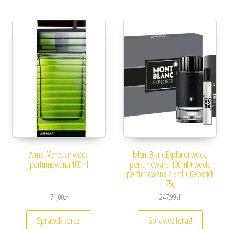
Armaf Venetian woda
Mont Blanc Explorer woda
perfumowana 100ml
perfumowana 100ml + woda
perfumowana 7,5ml + Deostick
75g
71,00
zł
247,99
zł
Sprawdź teraz!
Sprawdź teraz!