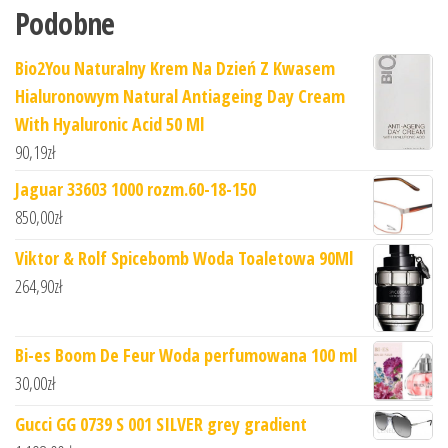
Podobne
Bio2You Naturalny Krem ​​Na Dzień Z Kwasem
Hialuronowym Natural Antiageing Day Cream
With Hyaluronic Acid 50 Ml
90,19
zł
Jaguar 33603 1000 rozm.60-18-150
850,00
zł
Viktor & Rolf Spicebomb Woda Toaletowa 90Ml
264,90
zł
Bi-es Boom De Feur Woda perfumowana 100 ml
30,00
zł
Gucci GG 0739 S 001 SILVER grey gradient