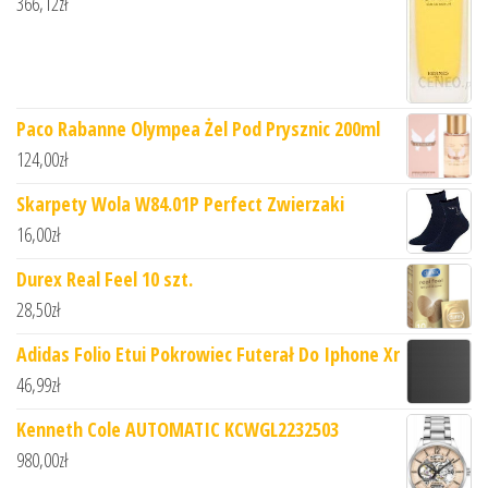
366,12
zł
Paco Rabanne Olympea Żel Pod Prysznic 200ml
124,00
zł
Skarpety Wola W84.01P Perfect Zwierzaki
16,00
zł
Durex Real Feel 10 szt.
28,50
zł
Adidas Folio Etui Pokrowiec Futerał Do Iphone Xr
46,99
zł
Kenneth Cole AUTOMATIC KCWGL2232503
980,00
zł