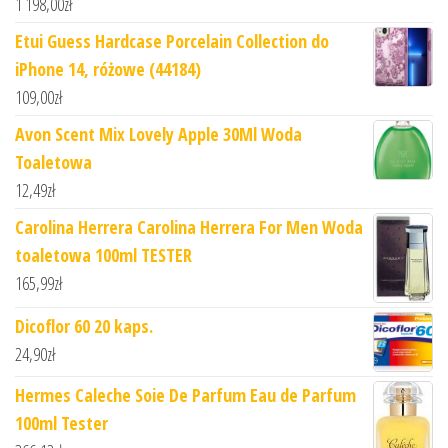
1 198,00
zł
Etui Guess Hardcase Porcelain Collection do
iPhone 14, różowe (44184)
109,00
zł
Avon Scent Mix Lovely Apple 30Ml Woda
Toaletowa
12,49
zł
Carolina Herrera Carolina Herrera For Men Woda
toaletowa 100ml TESTER
165,99
zł
Dicoflor 60 20 kaps.
24,90
zł
Hermes Caleche Soie De Parfum Eau de Parfum
100ml Tester