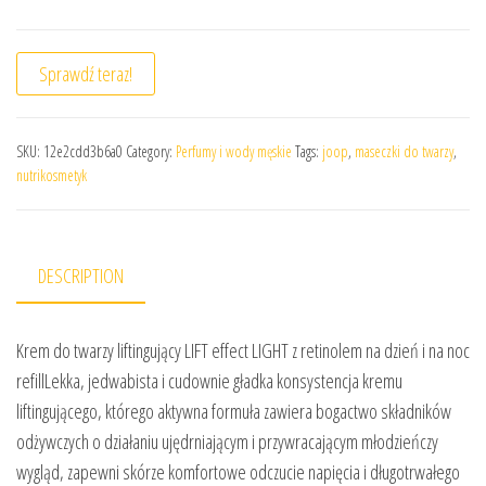
Sprawdź teraz!
SKU:
12e2cdd3b6a0
Category:
Perfumy i wody męskie
Tags:
joop
,
maseczki do twarzy
,
nutrikosmetyk
DESCRIPTION
Krem do twarzy liftingujący LIFT effect LIGHT z retinolem na dzień i na noc
refillLekka, jedwabista i cudownie gładka konsystencja kremu
liftingującego, którego aktywna formuła zawiera bogactwo składników
odżywczych o działaniu ujędrniającym i przywracającym młodzieńczy
wygląd, zapewni skórze komfortowe odczucie napięcia i długotrwałego