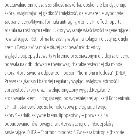
odczuwalnie zmniejsza szorstkość naskórka, doskonale kondycjonuje
skórę, zwiększając jej gładkość i miękkość, daje wrażenie wypoczętej i
zadbanej cery.Aktywna formuła anti-aging kremu LIFT effect, oparta
została na roślinnym retinolu, który wykazuje właściwości regenerujące i
rewitalizujące. Retinol ma korzystny wpływ na kolagen i elastynę, dzięki
czemu Twoja skóra może dłużej zachować młodzieńczy
wygląd.Lipopeptyd zawarty w kremie przeznaczonym dla dojrzałej cery,
pozwala na odbudowanie równowagi charakterystycznej dla młodej
skóry, która zawiera odpowiedni poziom “hormonu młodości” (DHEA).
Przywraca gładszy i bardziej regularny wygląd, zwiększa jędrność i
sprężystość skóry oraz niweluje zmęczony wygląd.Regularne
stosowanie kremu liftingującego, po wcześniejszej aplikacji Koncentratu
LIFT-UP, stanowić będzie kompleksową pielęgnację Twojej
skóry.Składniki aktywne kremu:lipopeptydy – pozwalają na
odbudowanie równowagi charakterystycznej dla młodej skóry,
zawierającej DHEA – “hormon młodości”. Zwiększa izotropię (bardziej