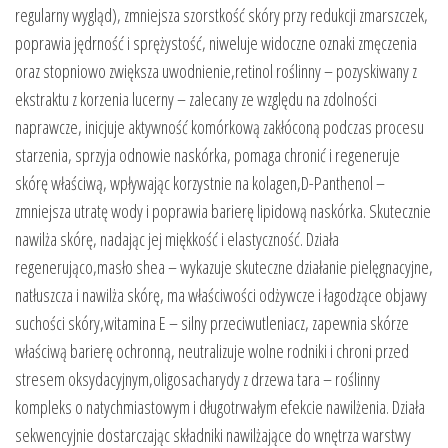
regularny wygląd), zmniejsza szorstkość skóry przy redukcji zmarszczek,
poprawia jędrność i sprężystość, niweluje widoczne oznaki zmęczenia
oraz stopniowo zwiększa uwodnienie,retinol roślinny – pozyskiwany z
ekstraktu z korzenia lucerny – zalecany ze względu na zdolności
naprawcze, inicjuje aktywność komórkową zakłóconą podczas procesu
starzenia, sprzyja odnowie naskórka, pomaga chronić i regeneruje
skórę właściwą, wpływając korzystnie na kolagen,D-Panthenol –
zmniejsza utratę wody i poprawia barierę lipidową naskórka. Skutecznie
nawilża skórę, nadając jej miękkość i elastyczność. Działa
regenerująco,masło shea – wykazuje skuteczne działanie pielęgnacyjne,
natłuszcza i nawilża skórę, ma właściwości odżywcze i łagodzące objawy
suchości skóry,witamina E – silny przeciwutleniacz, zapewnia skórze
właściwą barierę ochronną, neutralizuje wolne rodniki i chroni przed
stresem oksydacyjnym,oligosacharydy z drzewa tara – roślinny
kompleks o natychmiastowym i długotrwałym efekcie nawilżenia. Działa
sekwencyjnie dostarczając składniki nawilżające do wnętrza warstwy