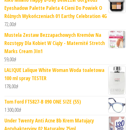
Eyeshadow Palette Paleta 4 Cieni Do Powiek O
Różnych Wykończeniach 01 Earthy Celebration 4G
72,00
zł
Mustela Zestaw Bezzapachowych Kremów Na
Rozstępy Dla Kobiet W Ciąży - Maternité Stretch
Marks Cream 3In1
59,00
zł
LALIQUE Lalique White Woman Woda toaletowa
100 ml spray TESTER
178,00
zł
Tom Ford FT5827-B 090 ONE SIZE (55)
1 300,00
zł
Under Twenty Anti Acne Bb Krem Matujący
Antybakteryjny 02 Naturalny 75ml