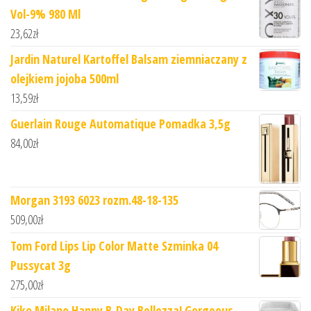
Vol-9% 980 Ml
23,62
zł
Jardin Naturel Kartoffel Balsam ziemniaczany z
olejkiem jojoba 500ml
13,59
zł
Guerlain Rouge Automatique Pomadka 3,5g
84,00
zł
Morgan 3193 6023 rozm.48-18-135
509,00
zł
Tom Ford Lips Lip Color Matte Szminka 04
Pussycat 3g
275,00
zł
Kiko Milano Happy B-Day Bellezza! Gorgeous