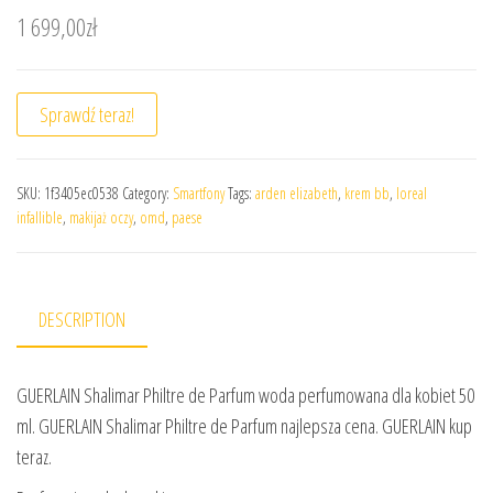
1 699,00
zł
Sprawdź teraz!
SKU:
1f3405ec0538
Category:
Smartfony
Tags:
arden elizabeth
,
krem bb
,
loreal
infallible
,
makijaż oczy
,
omd
,
paese
DESCRIPTION
GUERLAIN Shalimar Philtre de Parfum woda perfumowana dla kobiet 50
ml. GUERLAIN Shalimar Philtre de Parfum najlepsza cena. GUERLAIN kup
teraz.