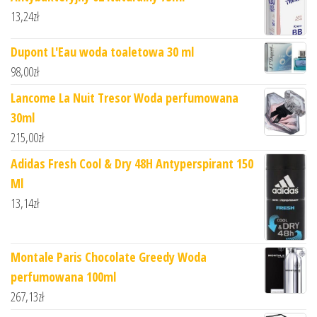
13,24
zł
Dupont L'Eau woda toaletowa 30 ml
98,00
zł
Lancome La Nuit Tresor Woda perfumowana
30ml
215,00
zł
Adidas Fresh Cool & Dry 48H Antyperspirant 150
Ml
13,14
zł
Montale Paris Chocolate Greedy Woda
perfumowana 100ml
267,13
zł