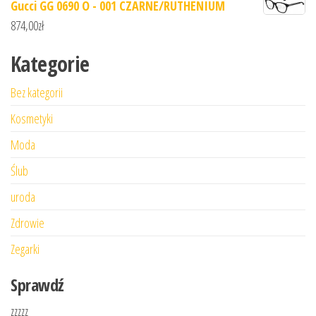
Gucci GG 0690 O - 001 CZARNE/RUTHENIUM
874,00
zł
Kategorie
Bez kategorii
Kosmetyki
Moda
Ślub
uroda
Zdrowie
Zegarki
Sprawdź
zzzzz