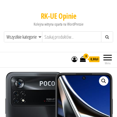
RK-UE Opinie
Kolejna witryna oparta na WordPressie
0
0,00zł
Menu