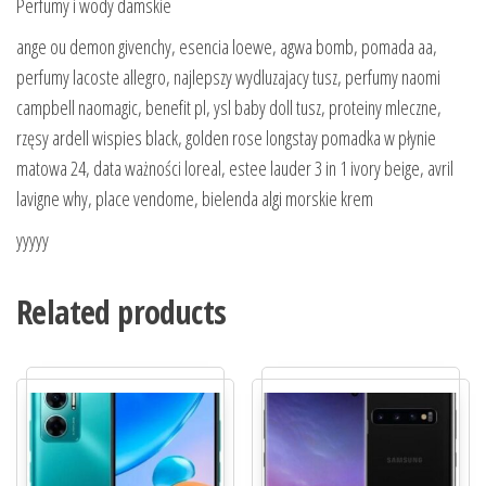
Perfumy i wody damskie
ange ou demon givenchy, esencia loewe, agwa bomb, pomada aa,
perfumy lacoste allegro, najlepszy wydluzajacy tusz, perfumy naomi
campbell naomagic, benefit pl, ysl baby doll tusz, proteiny mleczne,
rzęsy ardell wispies black, golden rose longstay pomadka w płynie
matowa 24, data ważności loreal, estee lauder 3 in 1 ivory beige, avril
lavigne why, place vendome, bielenda algi morskie krem
yyyyy
Related products