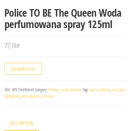
Police TO BE The Queen Woda
perfumowana spray 125ml
77,10
zł
Sprawdź teraz!
SKU:
d9513eb9bbe0
Category:
Perfumy i wody damskie
Tags:
aspen
,
dekoltu
,
exs
,
lakier
hybrydowy
,
samoopalacze
,
victoria s
DESCRIPTION