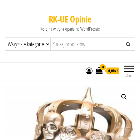
RK-UE Opinie
Kolejna witryna oparta na WordPressie
0
0,00zł
Menu