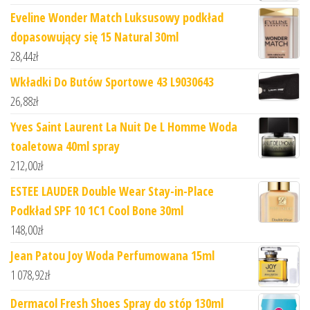
Eveline Wonder Match Luksusowy podkład
dopasowujący się 15 Natural 30ml
28,44
zł
Wkładki Do Butów Sportowe 43 L9030643
26,88
zł
Yves Saint Laurent La Nuit De L Homme Woda
toaletowa 40ml spray
212,00
zł
ESTEE LAUDER Double Wear Stay-in-Place
Podkład SPF 10 1C1 Cool Bone 30ml
148,00
zł
Jean Patou Joy Woda Perfumowana 15ml
1 078,92
zł
Dermacol Fresh Shoes Spray do stóp 130ml