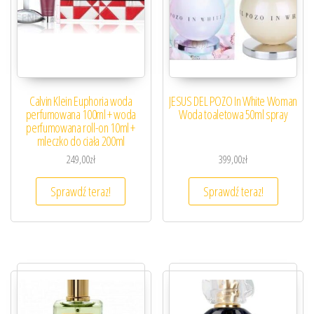
Calvin Klein Euphoria woda
JESUS DEL POZO In White Woman
perfumowana 100ml + woda
Woda toaletowa 50ml spray
perfumowana roll-on 10ml +
mleczko do ciała 200ml
249,00
zł
399,00
zł
Sprawdź teraz!
Sprawdź teraz!