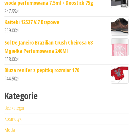
woda perfumowana 7,5ml + Deostick 75g
247,99
zł
Kaiteki 12527 V.7 Brązowe
359,00
zł
Sol De Janeiro Brazilian Crush Cheirosa 68
Mgiełka Perfumowana 240Ml
138,00
zł
Bluza renifer z pepitką rozmiar 170
144,90
zł
Kategorie
Bez kategorii
Kosmetyki
Moda