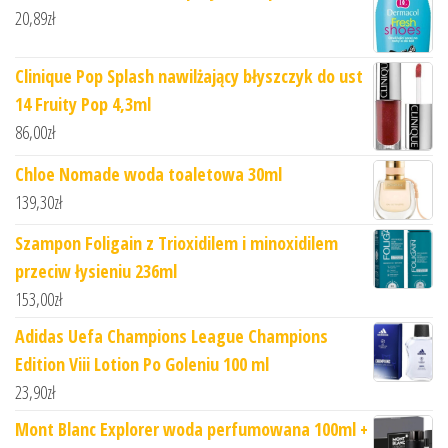
20,89
zł
Clinique Pop Splash nawilżający błyszczyk do ust
14 Fruity Pop 4,3ml
86,00
zł
Chloe Nomade woda toaletowa 30ml
139,30
zł
Szampon Foligain z Trioxidilem i minoxidilem
przeciw łysieniu 236ml
153,00
zł
Adidas Uefa Champions League Champions
Edition Viii Lotion Po Goleniu 100 ml
23,90
zł
Mont Blanc Explorer woda perfumowana 100ml +