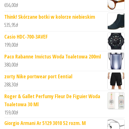
656,00
zł
Think! Skórzane botki w kolorze niebieskim
535,95
zł
Casio HDC-700-3AVEF
199,00
zł
Paco Rabanne Invictus Woda Toaletowa 200ml
380,00
zł
zorty Nike portwear port Eential
288,30
zł
Roger & Gallet Perfumy Fleur De Figuier Woda
Toaletowa 30 Ml
159,00
zł
Giorgio Armani Ar 5129 3010 52 rozm. M