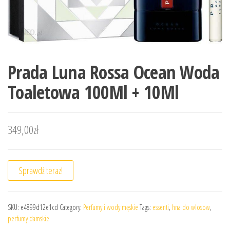
Prada Luna Rossa Ocean Woda
Toaletowa 100Ml + 10Ml
349,00
zł
Sprawdź teraz!
SKU:
e4899d12e1cd
Category:
Perfumy i wody męskie
Tags:
essenti
,
hna do wlosow
,
perfumy damskie