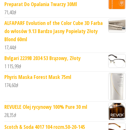
Preparat Do Opalania Twarzy 30Ml
71,40
zł
ALFAPARF Evolution of the Color Cube 3D Farba
do włosów 9.13 Bardzo Jasny Popielaty Złoty
Blond 60ml
17,44
zł
Bvlgari 2239B 2034 53 Brązowy, Złoty
1 115,99
zł
Phyris Maska Forest Mask 75ml
174,60
zł
REVUELE Olej rycynowy 100% Pure 30 ml
28,35
zł
Scotch & Soda 4017 104 rozm.50-20-145