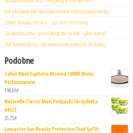
Ubrania używane Liu Jo – elegancja w stylu włoskim
Kolczyki ślubne jako kluczowy element stylizacji panny młodej
Odzież używana Oleśnica – styl, który ma historię
Sprawdzona lista – pieśni liturgiczne na ślub – jakie wybrać?
Ślub humanistyczny, czyli nowoczesne podejście do tradycji
Podobne
Calvin Klein Euphoria Womna 100Ml Woda
Perfumowana
198,69
zł
Naturella Classic Maxi Podpaski Skrzydełka
64SZT
35,73
zł
Lancaster Sun Beauty Protective Fluid Spf30