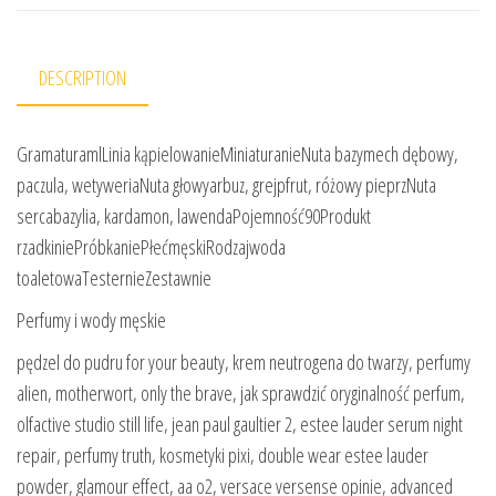
DESCRIPTION
GramaturamlLinia kąpielowanieMiniaturanieNuta bazymech dębowy,
paczula, wetyweriaNuta głowyarbuz, grejpfrut, różowy pieprzNuta
sercabazylia, kardamon, lawendaPojemność90Produkt
rzadkiniePróbkaniePłećmęskiRodzajwoda
toaletowaTesternieZestawnie
Perfumy i wody męskie
pędzel do pudru for your beauty, krem neutrogena do twarzy, perfumy
alien, motherwort, only the brave, jak sprawdzić oryginalność perfum,
olfactive studio still life, jean paul gaultier 2, estee lauder serum night
repair, perfumy truth, kosmetyki pixi, double wear estee lauder
powder, glamour effect, aa o2, versace versense opinie, advanced